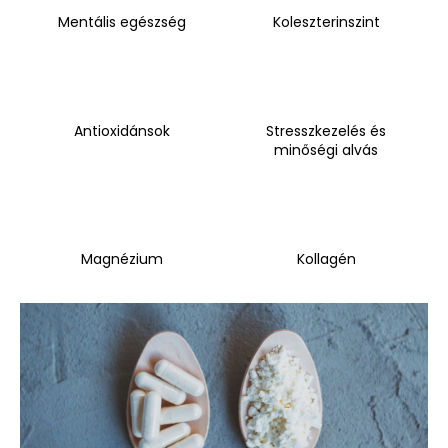
300
Mentális egészség
Koleszterinszint
ML,
EXP
05/26
3
960
Ft
Antioxidánsok
Stresszkezelés és
Korábbi:
minőségi alvás
9
910
Ft
Magnézium
Kollagén
C
i
k
k
e
k