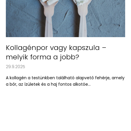
l
i
s
t
á
j
Kollagénpor vagy kapszula –
a
melyik forma a jobb?
29.9.2025
A kollagén a testünkben található alapvető fehérje, amely
a bőr, az ízületek és a haj fontos alkotóe...