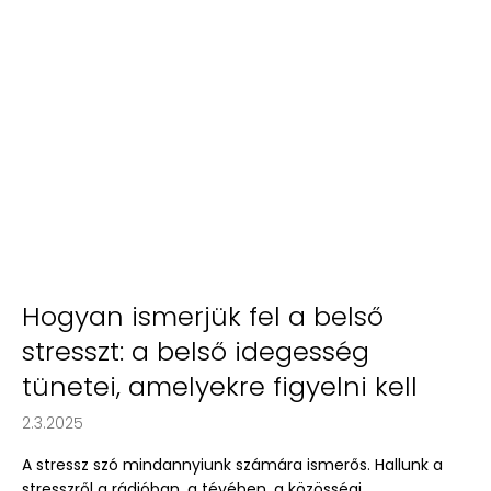
Hogyan ismerjük fel a belső
stresszt: a belső idegesség
tünetei, amelyekre figyelni kell
2.3.2025
A stressz szó mindannyiunk számára ismerős. Hallunk a
stresszről a rádióban, a tévében, a közösségi ...