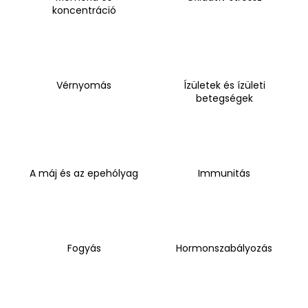
koncentráció
A
j
á
n
Vérnyomás
Ízületek és ízületi
betegségek
l
j
u
k
A máj és az epehólyag
Immunitás
VICHY
CAPITAL
SOLEIL
SPF
50+
HIDRATÁLÓ
Fogyás
Hormonszabályozás
FÉNYVÉDŐ
TEJ
ARCRA
ÉS
TESTRE