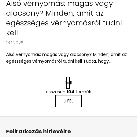
Alsó vérnyomás: magas vagy
alacsony? Minden, amit az
egészséges vérnyomásról tudni
kell
18.1.2025
Alsó vérnyomás: magas vagy alacsony? Minden, amit az
egészséges vérnyomásról tudni kell Tudta, hogy...
L
1
11
a
p
összesen
104
termék
L
o
i
FEL
z
s
á
s
t
L
a
á
i
Feliratkozás hírlevélre
b
r