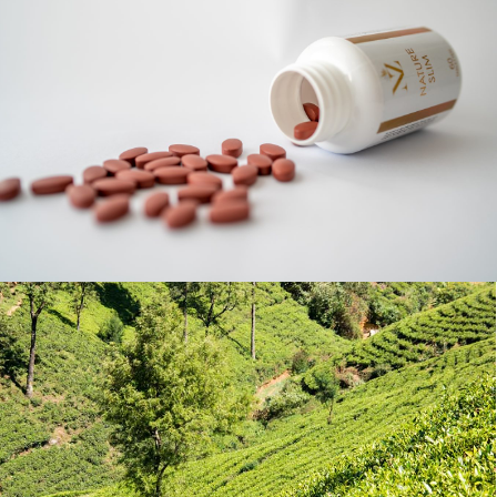
WAHL HOME PRO 300 – FEKETE
SOL DE JANEIRO 
HAJNYÍRÓ GÉP OTTHONI HASZNÁLATRA
FRISSÍTŐ ÉS HI
- B-KATEGÓRIÁS TERMÉK (W02)
SPRAY, 200 ML
7 990 Ft
4 160 Ft
Korábbi:
11 980 Ft
Korábbi:
18 990