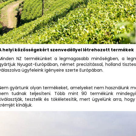
A helyi közösségekért szenvedéllyel létrehozott termékek
Minden NZ termékünket a legmagasabb minőségben, a legmag
gyártjuk Nyugat-Európában, német precizitással, holland tisztes
válaszolva ügyfeleink igényeire szerte Európában.
Nem gyártunk olyan termékeket, amelyeket nem használunk magu
nem tudnak teljesíteni. Több mint 90 termékünk mindegyi
kiválasztják, tesztelik és tökéletesítik, mert ügyelünk arra, h
krémjét kínáljuk.