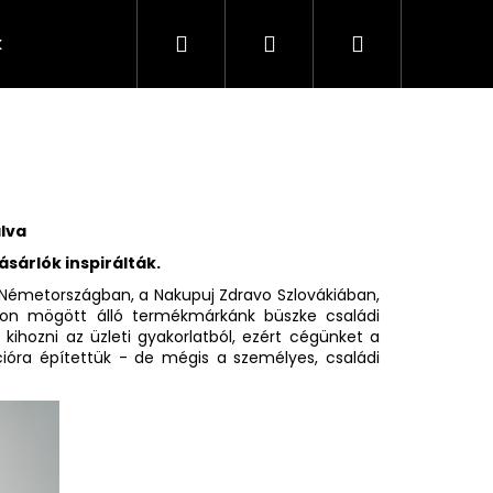
Keresés
Bejelentkezés
Kosár
k
Rendelésem
Minden termék
Agy
A
álva
sárlók inspirálták.
s Németországban, a Nakupuj Zdravo Szlovákiában,
on mögött álló termékmárkánk büszke családi
 kihozni az üzleti gyakorlatból, ezért cégünket a
pcióra építettük - de mégis a személyes, családi
Következő