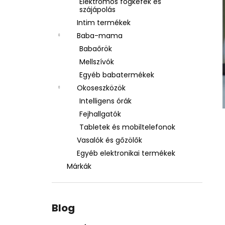
Elektromos fogkefék és
szájápolás
Intim termékek
Baba-mama
Babaőrök
Mellszívók
Egyéb babatermékek
Okoseszközök
Intelligens órák
Fejhallgatók
Tabletek és mobiltelefonok
Vasalók és gőzölők
Egyéb elektronikai termékek
Márkák
Blog