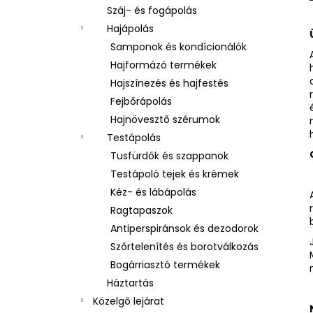
Száj- és fogápolás
Hajápolás
Samponok és kondícionálók
Hajformázó termékek
Hajszínezés és hajfestés
Fejbőrápolás
Hajnövesztő szérumok
Testápolás
Tusfürdők és szappanok
Testápoló tejek és krémek
Kéz- és lábápolás
Ragtapaszok
Antiperspiránsok és dezodorok
Szőrtelenítés és borotválkozás
Bogárriasztó termékek
Háztartás
Közelgő lejárat