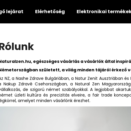
gő lejárat
Elérhetőség
Elektronikai terméke
Mit keres?
Rólunk
KERESÉS
Naturalzen.hu, egészséges vásárlás a vásárlók által inspir
Németországban született, a világ minden tájáról érkező vá
Az NZ, a Nashe Zdrave Bulgáriában, a Natur Zenit Ausztriában é
Ajánljuk
a Nakup Zdravě Csehországban, a Natural Zen Magyarország
vállalkozás, de szigorú német szabályokkal. A legjobbat akartuk
német üzleti kultúra és precizitás elveire, a fair trade konce
légkörrel, amelyet minden vásárlónk érezhet.