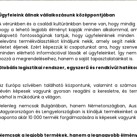
Ügyfeleink állnak vállalkozásunk középpontjában
A vérünkben és a családi kultúránkban benne van, hogy mindig a
hogy a lehető legjobb élményt kapják minden alkalommal, ami
alapvető fontosságúnak tartjuk, hogy ügyfeleinknek minden
releváns termékválasztékot kínáljunk nekik, amely segít ne
életet éljenek. Ezért képezzük ki csapatunkat arra, hogy szen
minden elérhető információval lássák el ügyfeleinket. Így nem
hozzá a megrendeléseihez, hanem a saját tapasztalatainkat is.
Globális logisztikai rendszer, egyszerű és rendkívül haték
Az Európa szívében található központunk, valamint a számos o
révén képesek vagyunk gyorsan reagálni a keresletre, és ter
bárhol is működünk a világon.
Jelenleg nemcsak Bulgáriában, hanem Németországban, Auszt
Magyarországon és Lengyelországban is kínáljuk termékeinket 
naponta akár 10 000 termék forgalmazására is képesek vagyunk egy
Nemcsak a legjobb termékek, hanem a legnagyobb élmény 