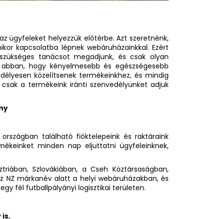
z ügyfeleket helyezzük előtérbe. Azt szeretnénk,
kor kapcsolatba lépnek webáruházainkkal. Ezért
 szükséges tanácsot megadjunk, és csak olyan
kik abban, hogy kényelmesebb és egészségesebb
vedélyesen közelítsenek termékeinkhez, és mindig
 csak a termékeink iránti szenvedélyünket adjuk
ony
rszágban található fióktelepeink és raktáraink
mékeinket minden nap eljuttatni ügyfeleinknek,
riában, Szlovákiában, a Cseh Köztársaságban,
az NZ márkanév alatt a helyi webáruházakban, és
 fél futballpályányi logisztikai területen.
is.