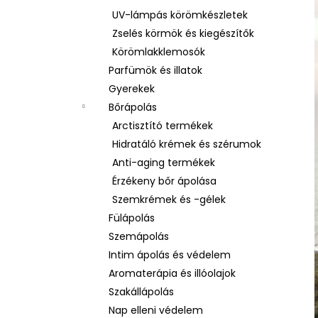
UV-lámpás körömkészletek
Zselés körmök és kiegészítők
Körömlakklemosók
Parfümök és illatok
Gyerekek
Bőrápolás
Arctisztító termékek
Hidratáló krémek és szérumok
Anti-aging termékek
Érzékeny bőr ápolása
Szemkrémek és -gélek
Fülápolás
Szemápolás
Intim ápolás és védelem
Aromaterápia és illóolajok
Szakállápolás
Nap elleni védelem