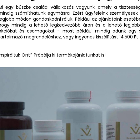
Mi egy büszke családi vállalkozás vagyunk, amely a tisztessége
mindig számíthatunk egymásra. Ezért ügyfeleink személyesek 
legjobb módon gondoskodni róluk. Például az ajánlataink eseté
hogy mindig a lehető legkedvezőbb áron és a lehető legjobb s
akciókat és csomagokat - most például mindig adunk egy 
tartalmazó megrendeléshez, vagy ingyenes kiszállítást 14.500 Ft f
Inspiráltuk Önt? Próbálja ki termékajánlatunkat is!