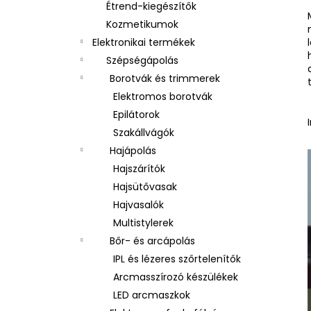
Étrend-kiegészítők
Kozmetikumok
Elektronikai termékek
Szépségápolás
Borotvák és trimmerek
Elektromos borotvák
Epilátorok
Szakállvágók
Hajápolás
Hajszárítók
Hajsütővasak
Hajvasalók
Multistylerek
Bőr- és arcápolás
IPL és lézeres szőrtelenítők
Arcmasszírozó készülékek
LED arcmaszkok