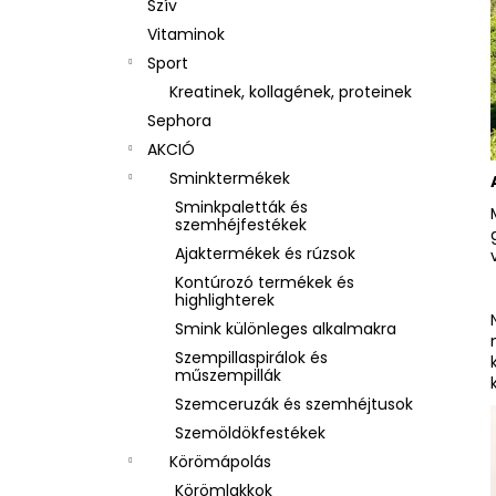
Szív
Vitaminok
Sport
Kreatinek, kollagének, proteinek
Sephora
AKCIÓ
Sminktermékek
Sminkpaletták és
szemhéjfestékek
Ajaktermékek és rúzsok
Kontúrozó termékek és
highlighterek
Smink különleges alkalmakra
Szempillaspirálok és
műszempillák
Szemceruzák és szemhéjtusok
Szemöldökfestékek
Körömápolás
Körömlakkok