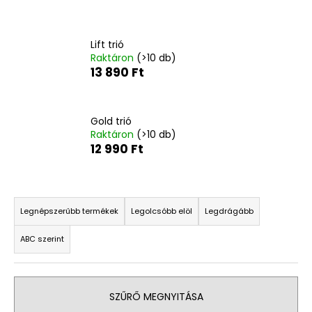
A
Lift trió
j
Raktáron
(>10 db)
á
13 890 Ft
n
l
j
Gold trió
u
Raktáron
(>10 db)
k
12 990 Ft
COCOSOLIS
T
GLOW
e
SHIMMER
Legnépszerűbb termékek
Legolcsóbb elöl
Legdrágább
OIL
r
–
ABC szerint
m
CSILLOGÓ
TESTÁPOLÓ
é
OLAJ,
k
110
ML
SZŰRŐ MEGNYITÁSA
e
,