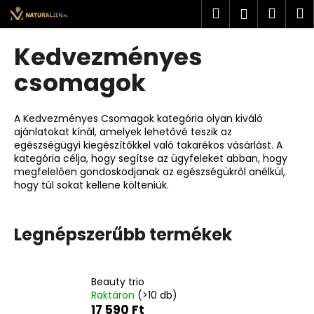
K
Ugrás
Keresés
Kosá
M
Bejelent
a
o
fő
Vissza
Vissza
s
tartalomhoz
Kedvezményes
á
M
csomagok
r
i
t
A Kedvezményes Csomagok kategória olyan kiváló
k
ajánlatokat kínál, amelyek lehetővé teszik az
egészségügyi kiegészítőkkel való takarékos vásárlást. A
e
kategória célja, hogy segítse az ügyfeleket abban, hogy
r
megfelelően gondoskodjanak az egészségükről anélkül,
e
hogy túl sokat kellene költeniük.
s
?
Legnépszerűbb termékek
Beauty trio
KERESÉS
Raktáron
(>10 db)
17 590 Ft