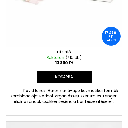
17 250
FT
–19 %
Lift trió
Raktáron
(>10 db)
13 890 Ft
KOSÁRBA
Rövid leírás: Három anti-age kozmetikai termék
kombinációja: Retinol, Argán őssejt szérum és Tengeri
elixír a ráncok csökkentésére, a bőr feszesítésére...