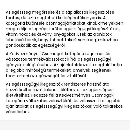
L
i
Az egészség megőrzése és a táplálkozás kiegészítése
s
fontos, de ezt megteheti költséghatékonyan is. A
t
kategória különféle csomagajánlatokat kínál, amelyekben
a
megtalálja a legnépszerűbb egészségügyi kiegészítőket,
i
vitaminokat és ásványi anyagokat. Ezek az ajánlatok
r
lehetővé teszik, hogy többet takarítson meg, miközben
á
gondoskodik az egészségéről.
n
A Kedvezményes Csomagok kategória rugalmas és
y
változatos termékválasztékot kínál az egészségügyi
í
igények kielégítéséhez. Az ajánlatok között megtalálhatja
a legjobb minőségű termékeket, amelyek segítenek
t
fenntartani az egészségét és vitalitását.
á
s
Az egészségügyi kiegészítők rendszeres használata
e
hozzájárulhat az általános jóléthez és az egészséges
életvitelhez. Fedezze fel a Kedvezményes Csomagok
l
kategória változatos választékát, és válassza ki a legjobb
e
ajánlatokat az egészségügyi kiegészítőkkel való takarékos
m
vásárláshoz.
e
i
L