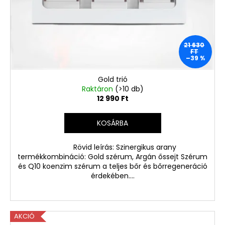
21 630
FT
–39 %
Gold trió
Raktáron
(>10 db)
12 990 Ft
KOSÁRBA
Rövid leírás: Szinergikus arany
termékkombináció: Gold szérum, Argán őssejt Szérum
és Q10 koenzim szérum a teljes bőr és bőrregeneráció
érdekében....
AKCIÓ