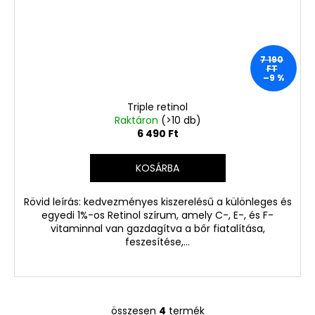
7 190
FT
–9 %
Triple retinol
Raktáron
(>10 db)
6 490 Ft
KOSÁRBA
Rövid leírás: kedvezményes kiszerelésű a különleges és
egyedi 1%-os Retinol szírum, amely C-, E-, és F-
vitaminnal van gazdagítva a bőr fiatalítása,
feszesítése,...
összesen
4
termék