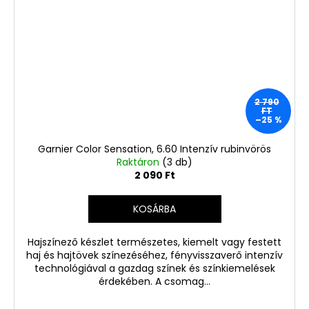
2 790
FT
–25 %
Garnier Color Sensation, 6.60 Intenzív rubinvörös
Raktáron
(3 db)
2 090 Ft
KOSÁRBA
Hajszínező készlet természetes, kiemelt vagy festett
haj és hajtövek színezéséhez, fényvisszaverő intenzív
technológiával a gazdag színek és színkiemelések
érdekében. A csomag...