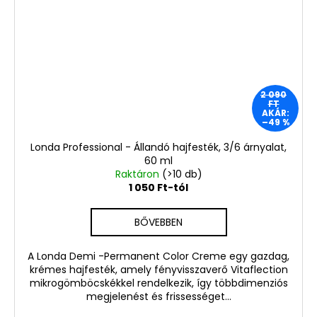
2 090
FT
AKÁR:
–49 %
Londa Professional - Állandó hajfesték, 3/6 árnyalat,
60 ml
Raktáron
(>10 db)
1 050 Ft-tól
BŐVEBBEN
A Londa Demi -Permanent Color Creme egy gazdag,
krémes hajfesték, amely fényvisszaverő Vitaflection
mikrogömböcskékkel rendelkezik, így többdimenziós
megjelenést és frissességet...