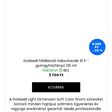
5 290
FT
–30 %
Goldwell Félállandó habszínezék 10 P -
gyöngyházfényű 125 ml
Raktáron
(1 db)
3 700 Ft
KOSÁRBA
A Goldwell Light Dimension Soft Color finom színezést
biztosít minden hajtípus számára. Egyenletes és
ragyogó eredményt garantál. Ideális professzionális