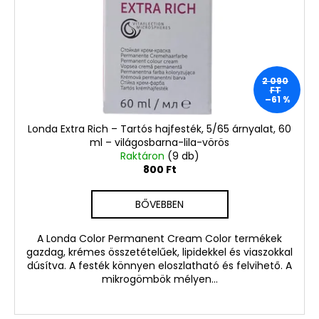
2 090
FT
–61 %
Londa Extra Rich – Tartós hajfesték, 5/65 árnyalat, 60
ml – világosbarna-lila-vörös
Raktáron
(9 db)
800 Ft
BŐVEBBEN
A Londa Color Permanent Cream Color termékek
gazdag, krémes összetételűek, lipidekkel és viaszokkal
dúsítva. A festék könnyen eloszlatható és felvihető. A
mikrogömbök mélyen...