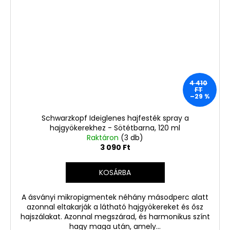
4 410
FT
–29 %
Schwarzkopf Ideiglenes hajfesték spray a
hajgyökerekhez - Sötétbarna, 120 ml
Raktáron
(3 db)
3 090 Ft
KOSÁRBA
A ásványi mikropigmentek néhány másodperc alatt
azonnal eltakarják a látható hajgyökereket és ősz
hajszálakat. Azonnal megszárad, és harmonikus színt
hagy maga után, amely...