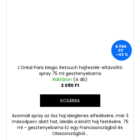
3 730
FT
–43 %
L'Oréal Paris Magic Retouch hajfesték-eltávolító
spray 75 ml gesztenyebarna
Raktáron
(4 db)
2 090 Ft
KOSÁRBA
Azonnali spray az ősz haj ideiglenes elfedésére, már 3
másodperc alatt hat, ideális a kinőtt haj festésére. 75
ml - gesztenyebarna Ez egy Franciaországból és
Olaszországból...