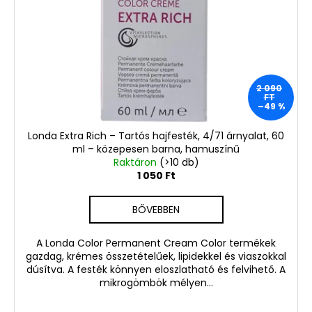
2 090
FT
–49 %
Londa Extra Rich – Tartós hajfesték, 4/71 árnyalat, 60
ml – közepesen barna, hamuszínű
Raktáron
(>10 db)
1 050 Ft
BŐVEBBEN
A Londa Color Permanent Cream Color termékek
gazdag, krémes összetételűek, lipidekkel és viaszokkal
dúsítva. A festék könnyen eloszlatható és felvihető. A
mikrogömbök mélyen...