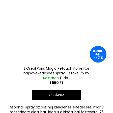
3 730
FT
–47 %
L'Oreal Paris Magic Retouch Korrektor
hajnövekedéshez spray - szőke 75 ml
Raktáron
(1 db)
1 950 Ft
KOSÁRBA
Azonnali spray az ősz haj ideiglenes elfedésére, már 3
másodperc alatt hat, ideális a kinőtt haj festésére. 75