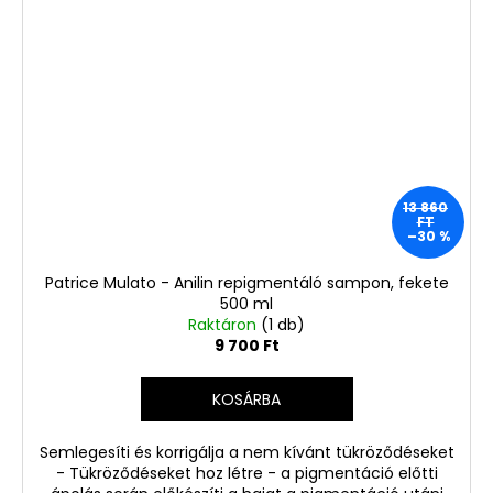
13 860
FT
–30 %
Patrice Mulato - Anilin repigmentáló sampon, fekete
500 ml
Raktáron
(1 db)
9 700 Ft
KOSÁRBA
Semlegesíti és korrigálja a nem kívánt tükröződéseket
- Tükröződéseket hoz létre - a pigmentáció előtti