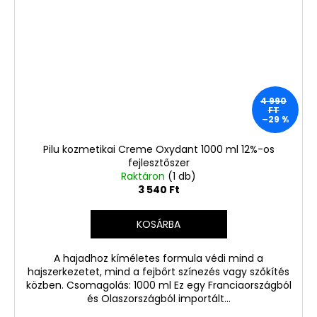
4 990
FT
–29 %
Pilu kozmetikai Creme Oxydant 1000 ml 12%-os
fejlesztőszer
Raktáron
(1 db)
3 540 Ft
KOSÁRBA
A hajadhoz kíméletes formula védi mind a
hajszerkezetet, mind a fejbőrt színezés vagy szőkítés
közben. Csomagolás: 1000 ml Ez egy Franciaországból
és Olaszországból importált...