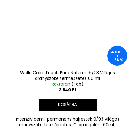
4 010
FT
–36 %
Wella Color Touch Pure Naturals 9/03 Világos
aranyszőke természetes 60 ml
Raktáron
(1 db)
2 540 Ft
KOSÁRBA
Intenzív demi-permanens hajfesték 9/03 Világos
aranyszőke természetes Csomagolás : 60ml