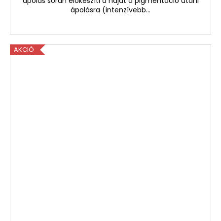
ápolás során előkészíti a hajat a pigmentáció utáni
ápolásra (intenzívebb...
AKCIÓ