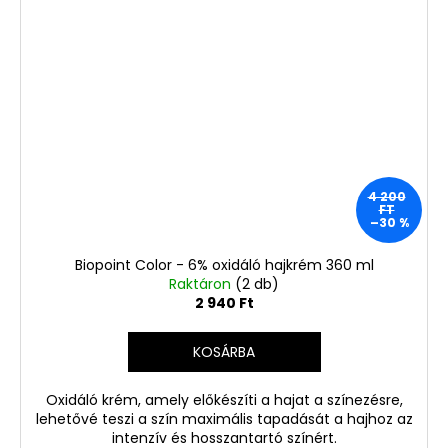
4 200
FT
–30 %
Biopoint Color - 6% oxidáló hajkrém 360 ml
Raktáron
(2 db)
2 940 Ft
KOSÁRBA
Oxidáló krém, amely előkészíti a hajat a színezésre,
lehetővé teszi a szín maximális tapadását a hajhoz az
intenzív és hosszantartó színért.