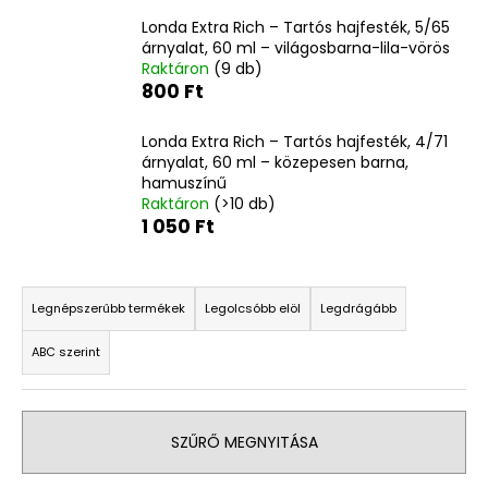
Londa Extra Rich – Tartós hajfesték, 5/65
árnyalat, 60 ml – világosbarna-lila-vörös
A
Raktáron
(9 db)
j
800 Ft
á
n
Londa Extra Rich – Tartós hajfesték, 4/71
l
árnyalat, 60 ml – közepesen barna,
j
hamuszínű
u
Raktáron
(>10 db)
1 050 Ft
k
T
SOL
e
Legnépszerűbb termékek
Legolcsóbb elöl
Legdrágább
DE
JANEIRO
r
RIO
ABC szerint
m
RADIANCE
SPF
é
50,
k
FRISSÍTŐ
ÉS
SZŰRŐ MEGNYITÁSA
e
HIDRATÁLÓ
k
BŐRVÉDŐ