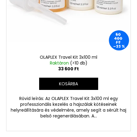
50
400
FT
–33 %
OLAPLEX Travel Kit 3x100 ml
Raktáron
(>10 db)
33 600 Ft
KOSÁRBA
Rövid leírás: Az OLAPLEX Travel Kit 3x100 ml egy
professzionális kezelés a hajszálak kötéseinek
helyreállítására és védelmére, amely segít a sérült haj
belső regenerálásában. A...