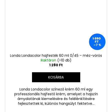
1 390
FT
–7 %
Londa Londacolor hajfesték 60 ml 0/45 – méz-vörös
Raktáron
(>10 db)
1 280 Ft
KOSÁRBA
Londa Londacolor színező krém 60 ml egy
professzionális hajfestő krém, amelyet a hajszín
árnyalatának kiemelésére és felélénkítésére
fejlesztettek ki, különös hangsúlyt fektetve...