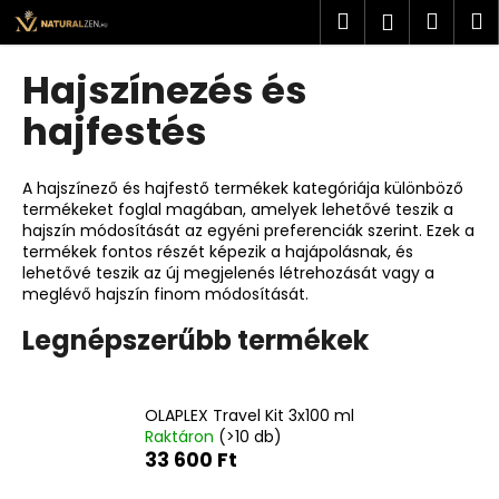
K
Ugrás
Keresés
Kosá
M
Bejelent
a
o
fő
Vissza
Vissza
s
tartalomhoz
Hajszínezés és
á
M
hajfestés
r
i
t
A hajszínező és hajfestő termékek kategóriája különböző
k
termékeket foglal magában, amelyek lehetővé teszik a
hajszín módosítását az egyéni preferenciák szerint. Ezek a
e
termékek fontos részét képezik a hajápolásnak, és
r
lehetővé teszik az új megjelenés létrehozását vagy a
e
meglévő hajszín finom módosítását.
s
Legnépszerűbb termékek
?
OLAPLEX Travel Kit 3x100 ml
Raktáron
(>10 db)
33 600 Ft
KERESÉS