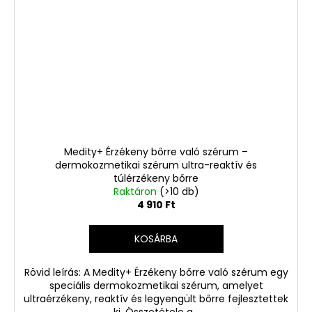
Medity+ Érzékeny bőrre való szérum –
dermokozmetikai szérum ultra-reaktív és
túlérzékeny bőrre
Raktáron
(>10 db)
4 910 Ft
KOSÁRBA
Rövid leírás: A Medity+ Érzékeny bőrre való szérum egy
speciális dermokozmetikai szérum, amelyet
ultraérzékeny, reaktív és legyengült bőrre fejlesztettek