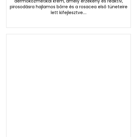
dermokozmetikai krém, amely érzékeny és reaktív,
pirosodásra hajlamos bőrre és a rosacea első tüneteire
lett kifejlesztve....