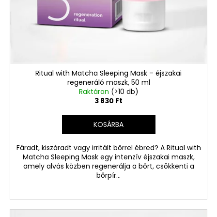
Ritual with Matcha Sleeping Mask – éjszakai
regeneráló maszk, 50 ml
Raktáron
(>10 db)
3 830 Ft
KOSÁRBA
Fáradt, kiszáradt vagy irritált bőrrel ébred? A Ritual with
Matcha Sleeping Mask egy intenzív éjszakai maszk,
amely alvás közben regenerálja a bőrt, csökkenti a
bőrpír...