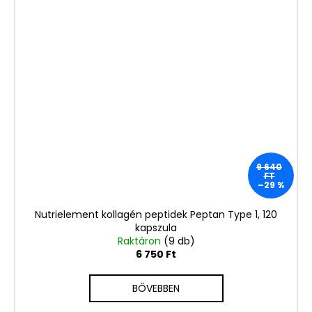
9 640
FT
–29 %
Nutrielement kollagén peptidek Peptan Type 1, 120
kapszula
Raktáron
(9 db)
6 750 Ft
BŐVEBBEN