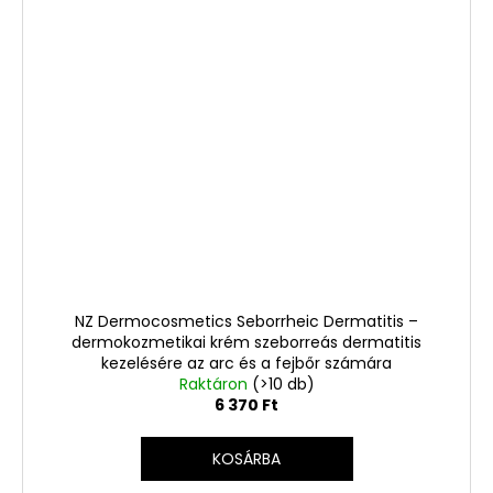
NZ Dermocosmetics Seborrheic Dermatitis –
dermokozmetikai krém szeborreás dermatitis
kezelésére az arc és a fejbőr számára
Raktáron
(>10 db)
6 370 Ft
KOSÁRBA