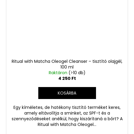
Ritual with Matcha Oleogel Cleanser – tisztító olajgél,
100 ml
Raktáron
(>10 db)
4 250 Ft
KOSÁRBA
Egy kíméletes, de hatékony tisztító terméket keres,
amely eltávolítja a sminket, az SPF-t és a
szennyeződéseket anélkül, hogy kiszárítaná a bőrt? A
Ritual with Matcha Oleogel...