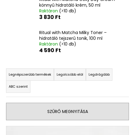
könnyű hidratáló krém, 50 ml
Raktáron
(>10 db)
A
3 830 Ft
j
á
Ritual with Matcha Milky Toner –
n
hidratáló tejszerű tonik, 100 ml
l
Raktáron
(>10 db)
j
4 590 Ft
u
k
T
e
Legnépszerűbb termékek
Legolcsóbb elöl
Legdrágább
LA
r
ROCHE-
ABC szerint
m
POSAY
VÍZÁLLÓ
é
SZEMPILLASPIRÁL,
k
FEKETE,
SZŰRŐ MEGNYITÁSA
7,6
e
ML
k
2
T
r
940