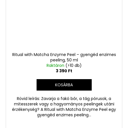
Ritual with Matcha Enzyme Peel – gyengéd enzimes
peeling, 50 ml
Raktáron
(>10 db)
3 390 Ft
KOSÁRBA
Rövid leírás: Zavarja a fakó bőr, a tág pórusok, a
mitesszerek vagy a hagyományos peelingek utáni
érzékenység? A Ritual with Matcha Enzyme Peel egy
gyengéd enzimes peeling...