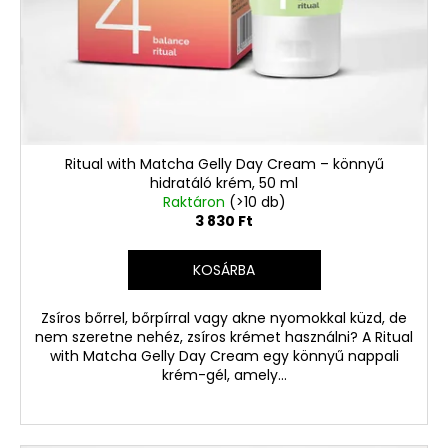
Ritual with Matcha Gelly Day Cream – könnyű
hidratáló krém, 50 ml
Raktáron
(>10 db)
3 830 Ft
KOSÁRBA
Zsíros bőrrel, bőrpírral vagy akne nyomokkal küzd, de
nem szeretne nehéz, zsíros krémet használni? A Ritual
with Matcha Gelly Day Cream egy könnyű nappali
krém-gél, amely...