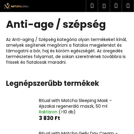
K
Ugrás
Keresés
Kosá
M
Bejelent
a
o
fő
Vissza
Vissza
s
tartalomhoz
Anti-age / szépség
á
M
r
i
Az Anti-aging / Szépség kategória olyan termékeket kínál,
amelyek segítenek megőrizni a fiatalos megjelenést és
t
támogatni a bőr, haj és köröm egészségét. Az öregedés
k
természetes folyamat, de sokan szeretnének továbbra is
e
frissek és fiatalosak maradni.
r
e
Legnépszerűbb termékek
s
?
Ritual with Matcha Sleeping Mask –
éjszakai regeneráló maszk, 50 ml
Raktáron
(>10 db)
3 830 Ft
KERESÉS
Ritual with Matcha Gelly Day Cream –