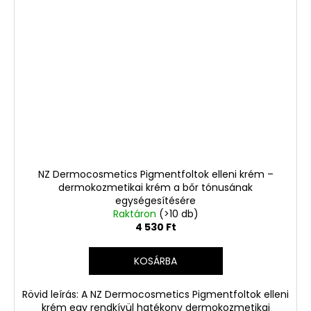
NZ Dermocosmetics Pigmentfoltok elleni krém –
dermokozmetikai krém a bőr tónusának
egységesítésére
Raktáron
(>10 db)
4 530 Ft
KOSÁRBA
Rövid leírás: A NZ Dermocosmetics Pigmentfoltok elleni
krém egy rendkívül hatékony dermokozmetikai