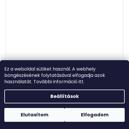
Ez a weboldal sütiket használ. A webhely
14 200
böngészésének folytatásával elfogadja azok
FT
–30 %
használatát. További információ itt.
Parantaga Skin&digestion 60kapszula
Beállítások
Raktáron
(2 db)
9 940 Ft
Forró napokon nem javasoljuk a csomagautomatákba
történő kézbesítést. A magas hőmérsékletre érzékeny
termékek átvételkor nem biztos, hogy optimális állapotban
Elutasítom
Elfogadom
BŐVEBBEN
lesznek.