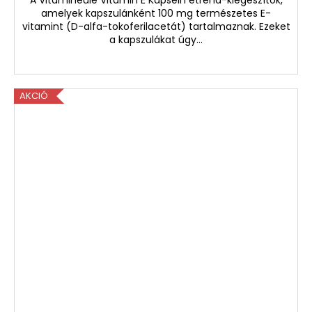
A Vitamineule Vitamin E Kapseln étrend-kiegészítők,
amelyek kapszulánként 100 mg természetes E-
vitamint (D-alfa-tokoferilacetát) tartalmaznak. Ezeket
a kapszulákat úgy...
AKCIÓ