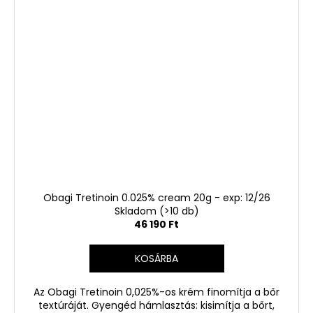
Obagi Tretinoin 0.025% cream 20g - exp: 12/26
Skladom
(>10 db)
46 190 Ft
KOSÁRBA
Az Obagi Tretinoin 0,025%-os krém finomítja a bőr
textúráját. Gyengéd hámlasztás: kisimítja a bőrt,