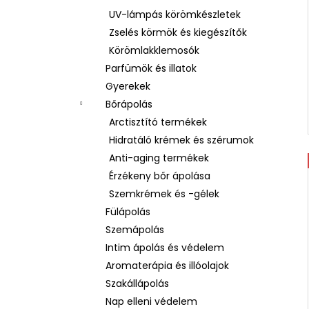
UV-lámpás körömkészletek
Zselés körmök és kiegészítők
Körömlakklemosók
Parfümök és illatok
Gyerekek
Bőrápolás
Arctisztító termékek
Hidratáló krémek és szérumok
Anti-aging termékek
Érzékeny bőr ápolása
Szemkrémek és -gélek
Fülápolás
Szemápolás
Intim ápolás és védelem
Aromaterápia és illóolajok
Szakállápolás
Nap elleni védelem