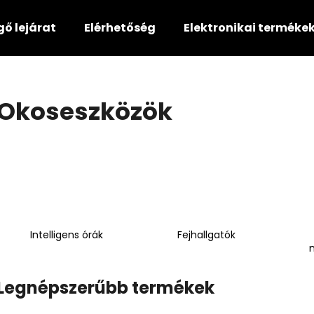
gő lejárat
Elérhetőség
Elektronikai terméke
Mit keres?
Okoseszközök
KERESÉS
Ajánljuk
Intelligens órák
Fejhallgatók
Legnépszerűbb termékek