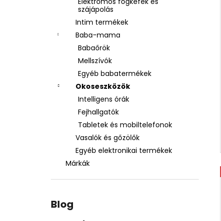
Elektromos fogkefék és
szájápolás
Intim termékek
Baba-mama
Babaőrök
Mellszívók
Egyéb babatermékek
Okoseszközök
Intelligens órák
Fejhallgatók
Tabletek és mobiltelefonok
Vasalók és gőzölők
Egyéb elektronikai termékek
Márkák
Blog