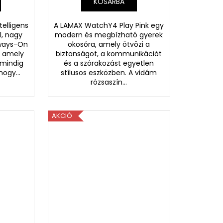
KOSÁRBA
elligens
A LAMAX WatchY4 Play Pink egy
l, nagy
modern és megbízható gyerek
lways-On
okosóra, amely ötvözi a
, amely
biztonságot, a kommunikációt
 mindig
és a szórakozást egyetlen
hogy...
stílusos eszközben. A vidám
rózsaszín...
AKCIÓ