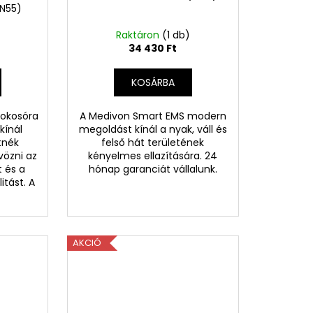
(N55)
)
Raktáron
(1 db)
34 430 Ft
KOSÁRBA
 okosóra
A Medivon Smart EMS modern
kínál
megoldást kínál a nyak, váll és
tnék
felső hát területének
vözni az
kényelmes ellazítására. 24
 és a
hónap garanciát vállalunk.
tást. A
AKCIÓ