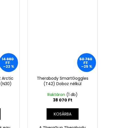
14 980
50 760
FT
FT
–22 %
–25 %
 Arctic
Therabody SmartGoggles
 (N30)
(T42) Doboz nélkül
)
Raktáron
(1 db)
38 070 Ft
KOSÁRBA
ck egy
A TheraGun Therabody