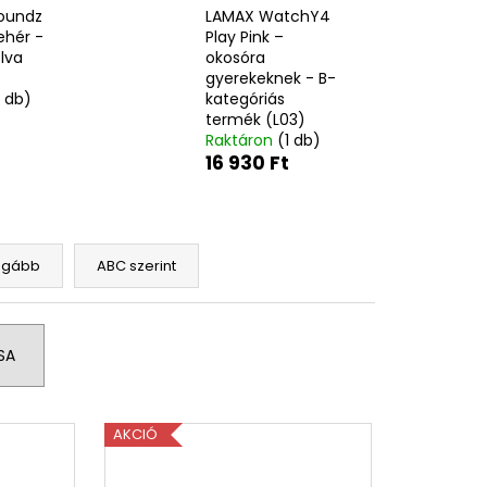
EON MATTE SUN STICK
oundz
LAMAX WatchY4
MELIA
ehér -
Play Pink –
, 18G
lva
okosóra
gyerekeknek - B-
Ft
1 db)
kategóriás
termék (L03)
Raktáron
(1 db)
16 930 Ft
ágább
ABC szerint
SA
AKCIÓ