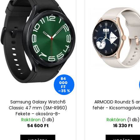
e
m
n
é
d
k
e
e
z
k
é
l
s
i
e
s
t
á
84
000
j
FT
–35 %
a
Samsung Galaxy Watch6
ARMODD Roundz 5 ar
Classic 47 mm (SM-R960)
fehér - Kicsomagolva
Fekete – okosóra-B-
kategóriás termék (S21)
Raktáron
(1 db)
Raktáron
(1 db)
54 600 Ft
16 330 Ft