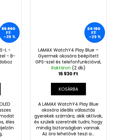
85 890
24 180
FT
FT
–35 %
–29 %
 S-L -
LAMAX WatchY4 Play Blue –
el - B-
Gyermek okosóra beépített
 doboz
GPS-szel és telefonfunkcióval,
B-kategóriás termék (L08)
Raktáron
(2 db)
16 930 Ft
KOSÁRBA
MOLED
A LAMAX WatchY4 Play Blue
sszes
okosóra ideális választás
ámodat
gyerekek számára, akik aktívak,
s, éles
és szüleik szeretnék tudni, hogy
ijelzőn
mindig biztonságban vannak.
g,
Az óra lehetővé teszi a...
.