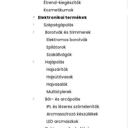
Étrend-kiegészítők
Kozmetikumok
Elektronikai termékek
Szépségápolás
Borotvák és trimmerek
Elektromos borotvák
Epilátorok
Szakállvágók
Hajápolás
Hajszárítók
Hajsütővasak
Hajvasalók
Multistylerek
Bőr- és arcápolás
IPL és lézeres szőrtelenítők
Arcmasszírozó készülékek
LED arcmaszkok