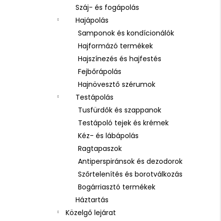
Száj- és fogápolás
Hajápolás
Samponok és kondícionálók
Hajformázó termékek
Hajszínezés és hajfestés
Fejbőrápolás
Hajnövesztő szérumok
Testápolás
Tusfürdők és szappanok
Testápoló tejek és krémek
Kéz- és lábápolás
Ragtapaszok
Antiperspiránsok és dezodorok
Szőrtelenítés és borotválkozás
Bogárriasztó termékek
Háztartás
Közelgő lejárat