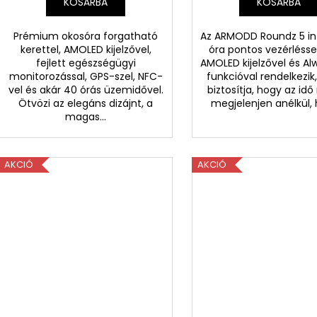
KOSÁRBA
KOSÁRBA
Prémium okosóra forgatható
Az ARMODD Roundz 5 int
kerettel, AMOLED kijelzővel,
óra pontos vezérlésse
fejlett egészségügyi
AMOLED kijelzővel és A
monitorozással, GPS-szel, NFC-
funkcióval rendelkezik
vel és akár 40 órás üzemidővel.
biztosítja, hogy az idő
Ötvözi az elegáns dizájnt, a
megjelenjen anélkül, 
magas...
AKCIÓ
AKCIÓ