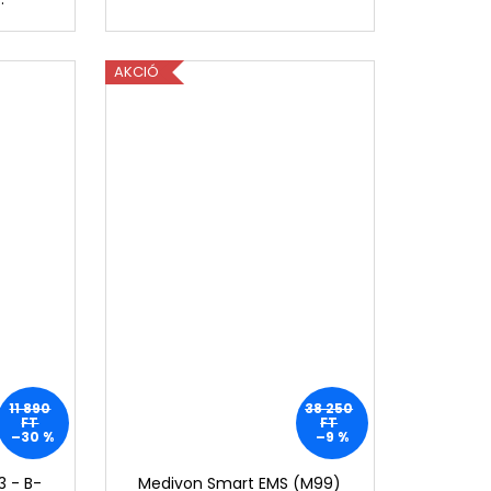
AKCIÓ
11 890
38 250
FT
FT
–30 %
–9 %
3 - B-
Medivon Smart EMS (M99)