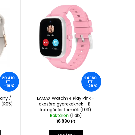
20 410
24 180
FT
FT
–19 %
–29 %
any /
LAMAX WatchY4 Play Pink –
 (R05)
okosóra gyerekeknek - B-
kategóriás termék (L03)
Raktáron
(1 db)
16 930 Ft