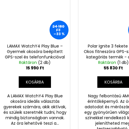
24 180
FT
–33 %
LAMAX WatchY4 Play Blue –
Polar Ignite 3 fekete
Gyermek okosóra beépített
Okos fitneszóra GPS-sz
GPS-szel és telefonfunkcióval
kategóriás termék -
- B-kategóriás termék - Töltő
Raktáron
(2 db)
Raktáron
nélkül (i03)
(1 db)
nélkül (L08-1)
15 990 Ft
55 830 Ft
KOSÁRBA
KOSÁRBA
A LAMAX WatchY4 Play Blue
Nagy felbontású A
okosóra ideális választás
érintőképernyő. Az ö
gyerekek számára, akik aktívak,
adatodat és mérősz
és szüleik szeretnék tudni, hogy
egy gyönyörűen világo
mindig biztonságban vannak.
színekkel rendelkező k
Az óra lehetővé teszi a...
jelenítheted me
testreszabható..