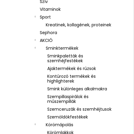
Szív
Vitaminok
Sport
Kreatinek, kollagének, proteinek
Sephora
AKCIÓ
Sminktermékek
Sminkpaletták és
szemhéjfestékek
Ajaktermékek és rúzsok
Kontúrozó termékek és
highlighterek
Smink különleges alkalmakra
Szempillaspirálok és
műszempillák
Szemceruzák és szemhéjtusok
Szemöldökfestékek
Körömápolás
Körömlakkok