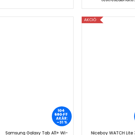
AKCIÓ
104
580 FT
AKÁR:
–31 %
Samsung Galaxy Tab A11+ Wi-
Niceboy WATCH Lite 