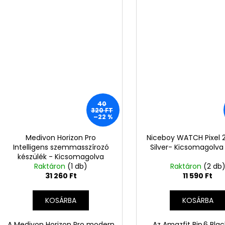
40
320 FT
–22 %
Medivon Horizon Pro
Niceboy WATCH Pixel 2
Intelligens szemmasszírozó
Silver- Kicsomagolva
készülék - Kicsomagolva
Raktáron
(M55)
(1 db)
Raktáron
(2 db
31 260 Ft
11 590 Ft
KOSÁRBA
KOSÁRBA
A Medivon Horizon Pro modern
Az Amazfit Bip 6 Bla