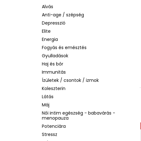
LA ROCHE-POSAY B5 RÁNCTALANÍTÓ
SZÉRUM ÉRZÉKENY BŐRRE, 10 ML
Alvás
Anti-age / szépség
1 760 Ft
Korábbi:
4 580 Ft
Depresszió
Elite
Energia
Fogyás és emésztés
Gyulladások
Haj és bőr
Immunitás
Ízületek / csontok / izmok
Koleszterin
Látás
Máj
Női intim egészség - babavárás -
menopauza
Potenciára
Stressz