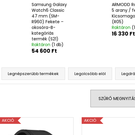
ASTRID HYALURONIC GOLD FIATALÍTÓ
BEAUTY OF JOS
Samsung Galaxy
ARMODD R
HIDROGÉL SZEMKÖRNYÉKÁPOLÓ
MUGWORT + CA
Watch6 Classic
5 arany / f
TAPASZOK (EXP: 03/26)
SPF50+/PA++++
47 mm (SM-
Kicsomago
250 Ft
2 060 Ft
R960) Fekete –
(R05)
Korábbi:
1 260 Ft
Korábbi:
3 880 
okosóra-B-
Raktáron
(
kategóriás
16 330 Ft
termék (S21)
Raktáron
(1 db)
54 600 Ft
T
e
Legnépszerűbb termékek
Legolcsóbb elöl
Legdr
r
m
é
SZŰRŐ MEGNYITÁ
k
e
T
k
AKCIÓ
AKCIÓ
e
r
r