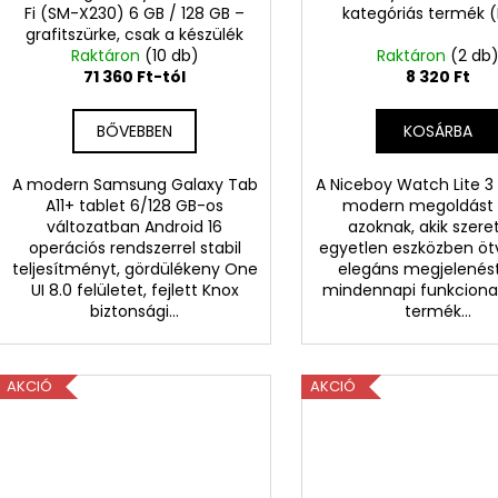
Fi (SM-X230) 6 GB / 128 GB –
kategóriás termék 
grafitszürke, csak a készülék
Raktáron
(10 db)
Raktáron
(2 db
71 360 Ft-tól
8 320 Ft
BŐVEBBEN
KOSÁRBA
A modern Samsung Galaxy Tab
A Niceboy Watch Lite 3
A11+ tablet 6/128 GB-os
modern megoldást 
változatban Android 16
azoknak, akik szere
operációs rendszerrel stabil
egyetlen eszközben öt
teljesítményt, gördülékeny One
elegáns megjelenést
UI 8.0 felületet, fejlett Knox
mindennapi funkcionali
biztonsági...
termék...
AKCIÓ
AKCIÓ