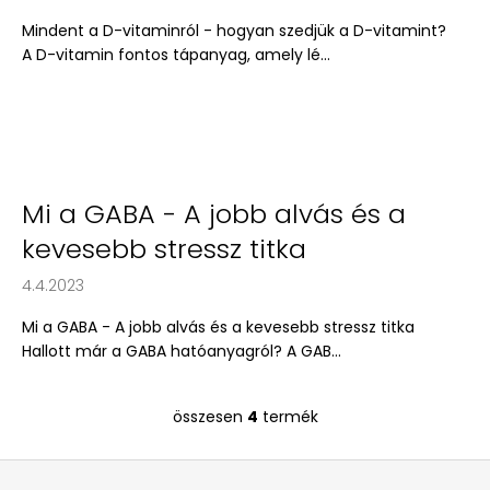
Mindent a D-vitaminról - hogyan szedjük a D-vitamint?
A D-vitamin fontos tápanyag, amely lé...
Mi a GABA - A jobb alvás és a
kevesebb stressz titka
4.4.2023
Mi a GABA - A jobb alvás és a kevesebb stressz titka
Hallott már a GABA hatóanyagról? A GAB...
összesen
4
termék
L
i
L
s