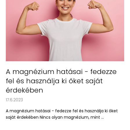
k
07/26.
k
3
e
820
Ft
k
Korábbi:
l
6
715
i
Ft
s
t
á
j
A magnézium hatásai - fedezze
a
fel és használja ki őket saját
érdekében
17.6.2023
A magnézium hatásai - fedezze fel és használja ki őket
saját érdekében Nincs olyan magnézium, mint ...