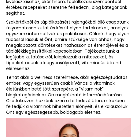
kiválasztásához, akár finom, táplálkozási szempontból
értékes recepteket szeretne felfedezni, blog kategóriánk
segíthet.
A
Szakértőkből és táplálkozásért rajongókból álló csapatunk
j
folyamatosan kutat és készít olyan tartalmakat, amelyek
á
egyszerre informatívak és praktikusak. Célunk, hogy olyan
n
tudással lássuk el Önt, amire szüksége van ahhoz, hogy
l
megalapozott döntéseket hozhasson az étrendjével és a
j
táplálékkiegészítőkkel kapcsolatban. Tájékoztatunk a
legújabb kutatásokról, leleplezzük a mítoszokat, és
u
tippeket adunk a kiegyensúlyozott, vitamindús étrend
k
eléréséhez.
Tehát akár a wellness szerelmese, akár egészségtudatos
BIODERMA
ember, vagy egyszerűen csak kíváncsi a vitaminok
PHOTODERM
életünkben betöltött szerepére, a "Vitaminok"
BRUME
blogkategóriánk az Ön megbízható információforrása.
INVISIBLE
Csatlakozzon hozzánk ezen a felfedező úton, miközben
SPF30
felfedjük a vitaminok hihetetlen előnyeit, és elkalauzoljuk
LÁTHATATLAN
Önt egy egészségesebb, boldogabb élethez.
FÉNYVÉDŐ
PERMET
C
150
i
ML,
EXP