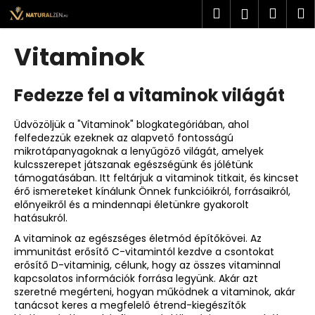
K
Ugrás
Keresés
Kosá
M
Bejelent
a
o
fő
Vissza
Vissza
s
tartalomhoz
Vitaminok
á
M
r
Fedezze fel a vitaminok világát
i
t
Üdvözöljük a "Vitaminok" blogkategóriában, ahol
k
felfedezzük ezeknek az alapvető fontosságú
e
mikrotápanyagoknak a lenyűgöző világát, amelyek
r
kulcsszerepet játszanak egészségünk és jólétünk
támogatásában. Itt feltárjuk a vitaminok titkait, és kincset
e
érő ismereteket kínálunk Önnek funkcióikról, forrásaikról,
s
előnyeikről és a mindennapi életünkre gyakorolt
hatásukról.
?
A vitaminok az egészséges életmód építőkövei. Az
immunitást erősítő C-vitamintól kezdve a csontokat
erősítő D-vitaminig, célunk, hogy az összes vitaminnal
kapcsolatos információk forrása legyünk. Akár azt
szeretné megérteni, hogyan működnek a vitaminok, akár
KERESÉS
tanácsot keres a megfelelő étrend-kiegészítők