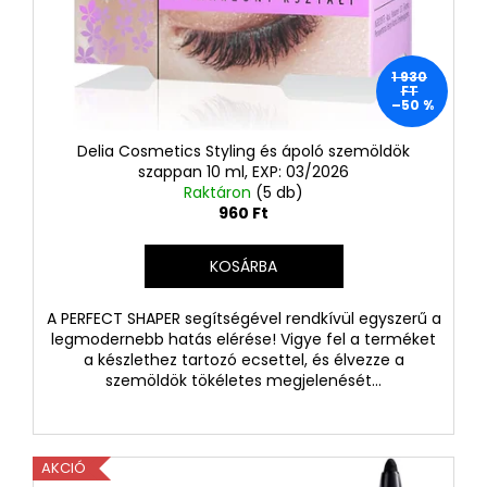
1 930
FT
–50 %
Delia Cosmetics Styling és ápoló szemöldök
szappan 10 ml, EXP: 03/2026
Raktáron
(5 db)
960 Ft
KOSÁRBA
A PERFECT SHAPER segítségével rendkívül egyszerű a
legmodernebb hatás elérése! Vigye fel a terméket
a készlethez tartozó ecsettel, és élvezze a
szemöldök tökéletes megjelenését...
AKCIÓ