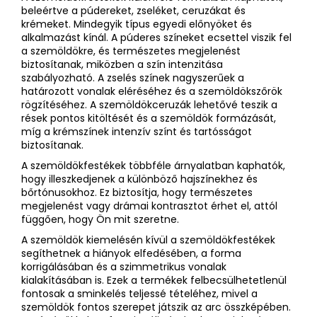
s
beleértve a púdereket, zseléket, ceruzákat és
t
krémeket. Mindegyik típus egyedi előnyöket és
a
alkalmazást kínál. A púderes színeket ecsettel viszik fel
i
a szemöldökre, és természetes megjelenést
r
biztosítanak, miközben a szín intenzitása
á
szabályozható. A zselés színek nagyszerűek a
határozott vonalak eléréséhez és a szemöldökszőrök
n
rögzítéséhez. A szemöldökceruzák lehetővé teszik a
y
rések pontos kitöltését és a szemöldök formázását,
í
míg a krémszínek intenzív színt és tartósságot
t
biztosítanak.
á
A szemöldökfestékek többféle árnyalatban kaphatók,
s
hogy illeszkedjenek a különböző hajszínekhez és
e
bőrtónusokhoz. Ez biztosítja, hogy természetes
l
megjelenést vagy drámai kontrasztot érhet el, attól
e
függően, hogy Ön mit szeretne.
m
A szemöldök kiemelésén kívül a szemöldökfestékek
e
segíthetnek a hiányok elfedésében, a forma
i
korrigálásában és a szimmetrikus vonalak
kialakításában is. Ezek a termékek felbecsülhetetlenül
fontosak a sminkelés teljessé tételéhez, mivel a
szemöldök fontos szerepet játszik az arc összképében.