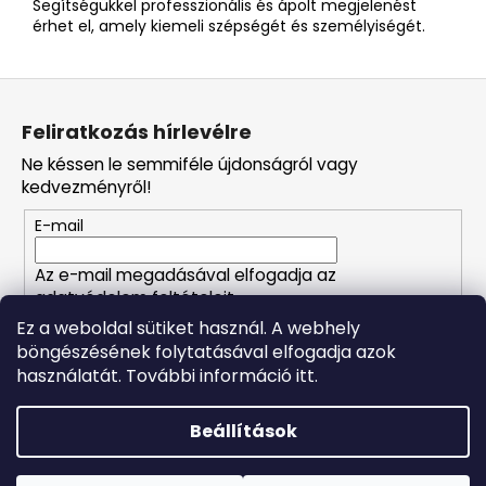
Segítségükkel professzionális és ápolt megjelenést
érhet el, amely kiemeli szépségét és személyiségét.
L
á
Feliratkozás hírlevélre
b
Ne késsen le semmiféle újdonságról vagy
l
kedvezményről!
é
E-mail
c
Az e-mail megadásával elfogadja az
adatvédelem feltételeit.
Ez a weboldal sütiket használ. A webhely
böngészésének folytatásával elfogadja azok
FELIRATKOZÁS
használatát. További információ itt.
Beállítások
Shoptet készítette
Forró napokon nem javasoljuk a csomagautomatákba
történő kézbesítést. A magas hőmérsékletre érzékeny
Copyright 2026
Naturalzen
. Minden jog fenntartva.
Süti