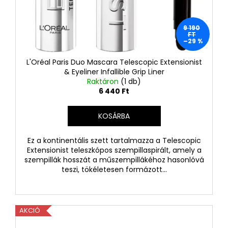
9 190
FT
–29 %
L'Oréal Paris Duo Mascara Telescopic Extensionist
& Eyeliner Infallible Grip Liner
Raktáron
(1 db)
6 440 Ft
KOSÁRBA
Ez a kontinentális szett tartalmazza a Telescopic
Extensionist teleszkópos szempillaspirált, amely a
szempillák hosszát a műszempillákéhoz hasonlóvá
teszi, tökéletesen formázott...
AKCIÓ