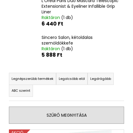
L'Oréal Paris Duo Mascara Telescopic
Extensionist & Eyeliner Infallible Grip
Liner
A
Raktáron
(1 db)
j
6 440 Ft
á
n
Sincero Salon, kétoldalas
l
szemöldökkefe
Raktáron
(1 db)
j
5 888 Ft
u
k
T
e
Legnépszerűbb termékek
Legolcsóbb elöl
Legdrágább
ASTRID
HYALURONIC
r
GOLD
ABC szerint
m
FIATALÍTÓ
HIDROGÉL
é
SZEMKÖRNYÉKÁPOLÓ
k
TAPASZOK
SZŰRŐ MEGNYITÁSA
(EXP:
e
03/26)
k
250
T
AKCIÓ