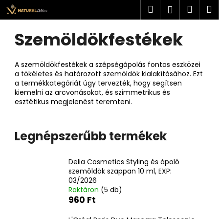
K
Ugrás
Keresés
Kosá
M
Bejelent
a
o
fő
Vissza
Vissza
s
tartalomhoz
Szemöldökfestékek
O
á
l
M
r
d
i
A szemöldökfestékek a szépségápolás fontos eszközei
a
a tökéletes és határozott szemöldök kialakításához. Ezt
t
a termékkategóriát úgy tervezték, hogy segítsen
l
k
kiemelni az arcvonásokat, és szimmetrikus és
s
e
esztétikus megjelenést teremteni.
ó
r
p
e
Legnépszerűbb termékek
a
s
n
?
e
Delia Cosmetics Styling és ápoló
szemöldök szappan 10 ml, EXP:
l
03/2026
Raktáron
(5 db)
960 Ft
KERESÉS