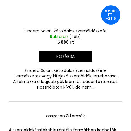
9 200
FT
–36 %
Sincero Salon, kétoldalas szemöldökkefe
Raktáron
(1 db)
5 888 Ft
KOSÁRBA
Sincero Salon, kétoldalas szemöldökkefe
Természetes vagy kifejező szemöldök létrehozása.
Alkalmazza a legjobb gél, krém és púder textúrákat.
Használaton kívüli, de nem...
összesen
3
termék
L
i
A szemöldökfestékek különféle formákban kaphatók,