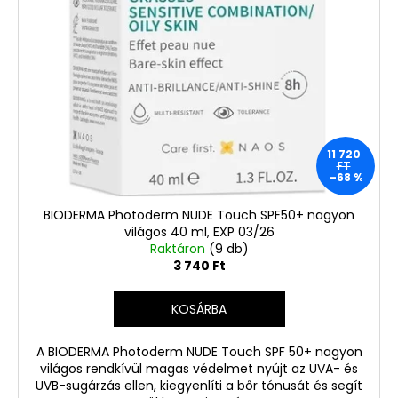
11 720
FT
–68 %
BIODERMA Photoderm NUDE Touch SPF50+ nagyon
világos 40 ml, EXP 03/26
Raktáron
(9 db)
3 740 Ft
KOSÁRBA
A BIODERMA Photoderm NUDE Touch SPF 50+ nagyon
világos rendkívül magas védelmet nyújt az UVA- és
UVB-sugárzás ellen, kiegyenlíti a bőr tónusát és segít