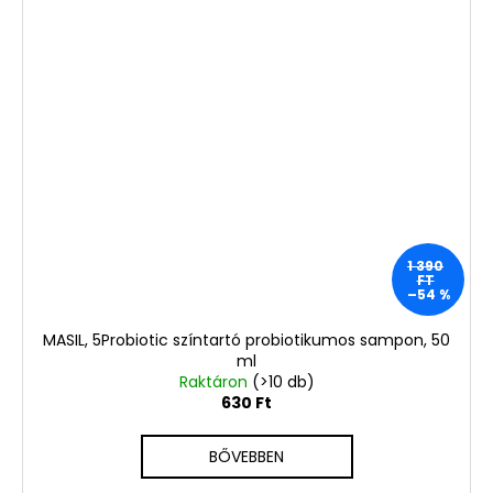
1 390
FT
–54 %
MASIL, 5Probiotic színtartó probiotikumos sampon, 50
ml
Raktáron
(>10 db)
630 Ft
BŐVEBBEN