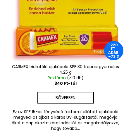
1 220
FT
AKÁR:
–72 %
CARMEX hidratáló ajakápoló SPF 30 trópusi gyümölcs
4,25 g
Raktáron
(>10 db)
340 Ft-tól
BŐVEBBEN
Ez az SPF 15-ös fényvédő faktorral ellátott ajakápoló
megvédi az ajkait a káros UV-sugárzástól, megóvja
őket a nap okozta károsodástól, és megakadályozza,
hogy tovább...