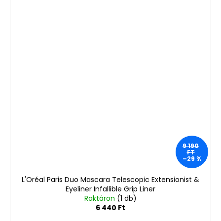
9 190
FT
–29 %
L'Oréal Paris Duo Mascara Telescopic Extensionist &
Eyeliner Infallible Grip Liner
Raktáron
(1 db)
6 440 Ft