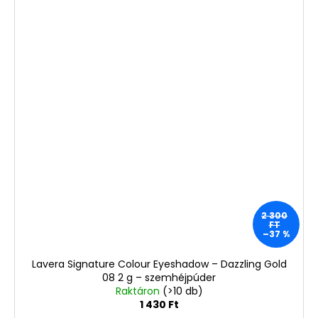
2 300
FT
–37 %
Lavera Signature Colour Eyeshadow – Dazzling Gold
08 2 g – szemhéjpúder
Raktáron
(>10 db)
1 430 Ft