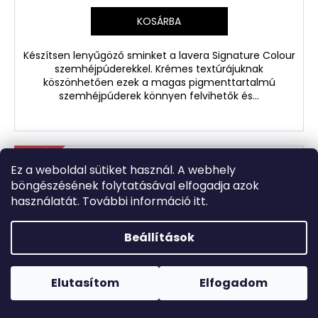
KOSÁRBA
Készítsen lenyűgöző sminket a lavera Signature Colour
szemhéjpúderekkel. Krémes textúrájuknak
köszönhetően ezek a magas pigmenttartalmú
szemhéjpúderek könnyen felvihetők és...
AKCIÓ
Ez a weboldal sütiket használ. A webhely
böngészésének folytatásával elfogadja azok
használatát. További információ itt.
Beállítások
Forró napokon nem javasoljuk a csomagautomatákba
történő kézbesítést. A magas hőmérsékletre érzékeny
termékek átvételkor nem biztos, hogy optimális állapotban
Elutasítom
Elfogadom
lesznek.