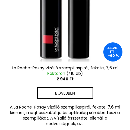
7 520
FT
–60 %
La Roche-Posay vízálló szempillaspirál, fekete, 7,6 ml
Raktáron
(>10 db)
2 940 Ft
BŐVEBBEN
A La Roche-Posay vízálló szempillaspirál, fekete, 7,6 ml
kiemeli, meghosszabbítja és optikailag sűrűbbé teszi a
szempillákat. A vízálló összetétel ellenáll a
nedvességnek, az...