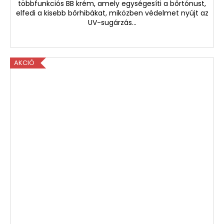
többfunkciós BB krém, amely egységesíti a bőrtónust,
elfedi a kisebb bőrhibákat, miközben védelmet nyújt az
UV-sugárzás...
AKCIÓ