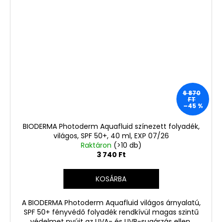
6 870
FT
–45 %
BIODERMA Photoderm Aquafluid színezett folyadék,
világos, SPF 50+, 40 ml, EXP 07/26
Raktáron
(>10 db)
3 740 Ft
KOSÁRBA
A BIODERMA Photoderm Aquafluid világos árnyalatú,
SPF 50+ fényvédő folyadék rendkívül magas szintű
védelmet nyújt az UVA- és UVB-sugárzás ellen,