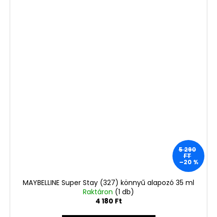
5 290
FT
–20 %
MAYBELLINE Super Stay (327) könnyű alapozó 35 ml
Raktáron
(1 db)
4 180 Ft