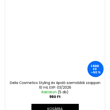
1 930
FT
–50 %
Delia Cosmetics Styling és ápoló szemöldök szappan
10 ml, EXP: 03/2026
Raktáron
(5 db)
960 Ft
KOSÁRBA