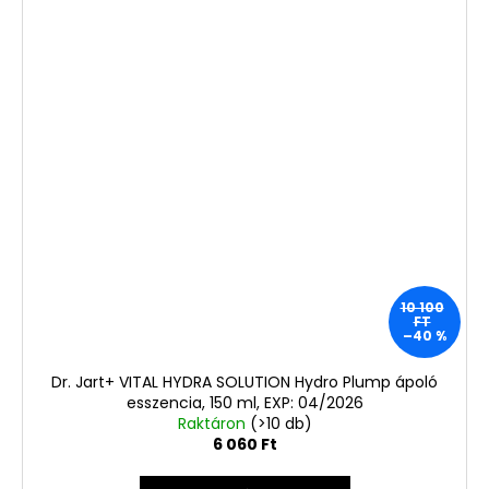
10 100
FT
–40 %
Dr. Jart+ VITAL HYDRA SOLUTION Hydro Plump ápoló
esszencia, 150 ml, EXP: 04/2026
Raktáron
(>10 db)
6 060 Ft