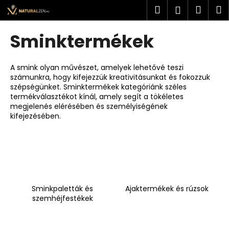
K
Ugrás
Keresés
Kosá
M
Bejelent
a
o
fő
Vissza
Vissza
s
tartalomhoz
Sminktermékek
á
M
r
i
A smink olyan művészet, amelyek lehetővé teszi
számunkra, hogy kifejezzük kreativitásunkat és fokozzuk
t
szépségünket. Sminktermékek kategóriánk széles
k
termékválasztékot kínál, amely segít a tökéletes
e
megjelenés elérésében és személyiségének
kifejezésében.
r
e
s
?
Sminkpaletták és
Ajaktermékek és rúzsok
szemhéjfestékek
KERESÉS