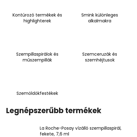
Kontúrozó termékek és
Smink különleges
A
highlighterek
alkalmakra
j
á
n
l
j
Szempillaspirálok és
Szemceruzák és
u
műszempillák
szemhéjtusok
k
MEDIBLANC
KIDS
RASPBERRY
Szemöldökfestékek
GYERMEK
FOGKRÉM,
MÁLNA
Legnépszerűbb termékek
ÍZŰ,
50
ML,
La Roche-Posay vízálló szempillaspirál,
EXP:
fekete, 7,6 ml
03/2026