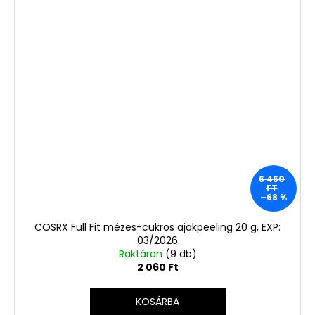
6 460
FT
–68 %
COSRX Full Fit mézes-cukros ajakpeeling 20 g, EXP:
03/2026
Raktáron
(9 db)
2 060 Ft
KOSÁRBA