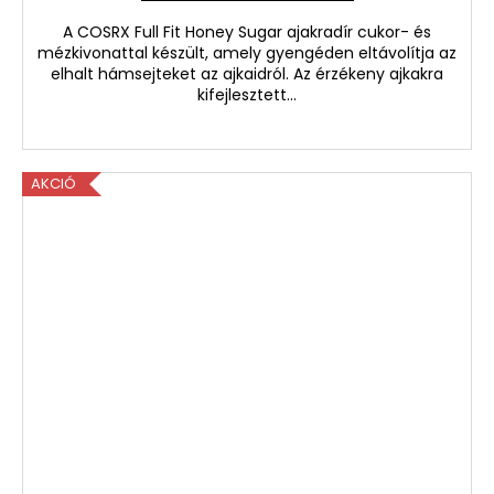
A COSRX Full Fit Honey Sugar ajakradír cukor- és
mézkivonattal készült, amely gyengéden eltávolítja az
elhalt hámsejteket az ajkaidról. Az érzékeny ajkakra
kifejlesztett...
AKCIÓ