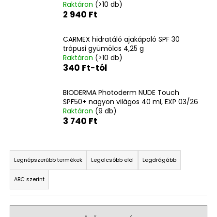
Raktáron
(>10 db)
420
2 940 Ft
Ft
Korábbi:
2
CARMEX hidratáló ajakápoló SPF 30
600
trópusi gyümölcs 4,25 g
Ft
Raktáron
(>10 db)
340 Ft-tól
BIODERMA Photoderm NUDE Touch
SPF50+ nagyon világos 40 ml, EXP 03/26
Raktáron
(9 db)
3 740 Ft
T
e
Legnépszerűbb termékek
Legolcsóbb elöl
Legdrágább
r
ABC szerint
m
é
k