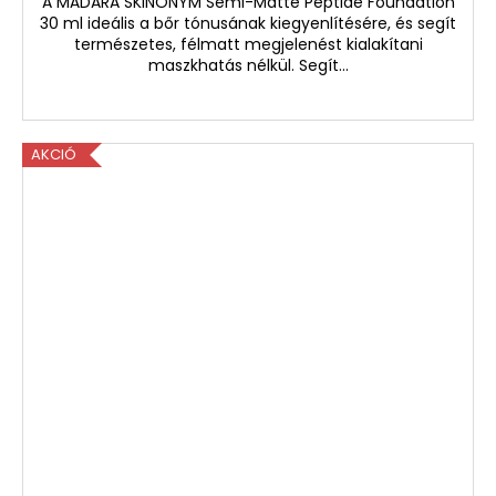
A MÁDARA SKINONYM Semi-Matte Peptide Foundation
30 ml ideális a bőr tónusának kiegyenlítésére, és segít
természetes, félmatt megjelenést kialakítani
maszkhatás nélkül. Segít...
AKCIÓ