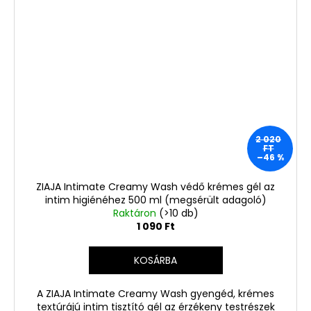
2 020
FT
–46 %
ZIAJA Intimate Creamy Wash védő krémes gél az
intim higiénéhez 500 ml (megsérült adagoló)
Raktáron
(>10 db)
1 090 Ft
KOSÁRBA
A ZIAJA Intimate Creamy Wash gyengéd, krémes
textúrájú intim tisztító gél az érzékeny testrészek