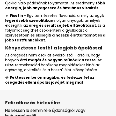
újakkal való pótlásának folyamatát. Az eredmény
több
í
energia, jobb anyagcsere és általános vitalitás
.
t
🔹
Fisetin
- Egy természetes flavonoid, amely az egyik
á
legerősebb szenolitikum
, olyan anyagok, amelyek
s
elősegítik
az öreg és sérült sejtek eltávolítását
. Ez a
e
folyamat segíthet csökkenteni a gyulladást a
l
szervezetben és elősegíti
a hosszú élettartamot és a
e
jobb testfunkciókat
.
m
Kényeztesse testét a legjobb ápolással
e
Az öregedés nem csak az évekről szól - arról is, hogy
i
hogyan
érzi magát és hogyan működik a teste
. Az
Elite
termékcsalád hatékony megoldásokat kínál az
egészség, a vitalitás és a hosszú élet elősegítésére.
💎
Fektessen be önmagába, és fedezze fel az
öregedés elleni ápolás jövőjét még ma!
L
á
Feliratkozás hírlevélre
b
Ne késsen le semmiféle újdonságról vagy
l
kedvezményről!