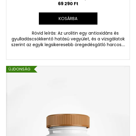
69 290 Ft
KOSÁRBA
Rövid leírás: Az urolitin egy antioxidáns és
gyulladáscsökkentő hatású vegyület, és a vizsgálatok
szerint az egyik legsikeresebb öregedésgátló harcos....
ÚJDONSÁG