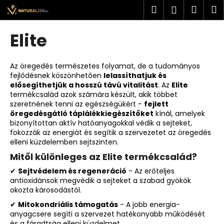
K
Ugrás
Keresés
Kosá
M
Bejelent
a
o
fő
Vissza
Vissza
s
tartalomhoz
Elite
á
M
r
i
Az öregedés természetes folyamat, de a tudományos
fejlődésnek köszönhetően
lelassíthatjuk és
t
elősegíthetjük a hosszú távú vitalitást
. Az
Elite
k
termékcsalád azok számára készült, akik többet
e
szeretnének tenni az egészségükért -
fejlett
öregedésgátló táplálékkiegészítőket
kínál, amelyek
r
bizonyítottan aktív hatóanyagokkal védik a sejteket,
e
fokozzák az energiát és segítik a szervezetet az öregedés
elleni küzdelemben sejtszinten.
s
Mitől különleges az Elite termékcsalád?
?
✔
Sejtvédelem és regeneráció
- Az erőteljes
antioxidánsok megvédik a sejteket a szabad gyökök
okozta károsodástól.
✔
Mitokondriális támogatás
- A jobb energia-
KERESÉS
anyagcsere segíti a szervezet hatékonyabb működését
és a fáradtság elleni küzdelmet.