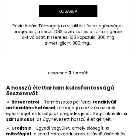
KOSÁRBA
Rövid leírás: Támogatja a vitalitást és az egészséges
öregedést, a sérült DNS javítását és a szirtuin gének
aktiválását. Kiszerelés: 100 kapszula, 300 mg
trimetilglicin, 300 mg...
összesen
3
termék
L
i
A hosszú élettartam kulcsfontosságú
s
összetevői:
t
a
🔹
Resveratrol
- Természetes polifenol
rendkívüli
antioxidáns hatással
, támogatja a szív és az erek
i
egészségét és lassítja az öregedés jeleit. Segít aktiválni
a
r
szirtuinokat
, az úgynevezett hosszú élet génjeit.
á
🔹
Urolithin
- Egyedi vegyület, amely elősegíti
n
a
mitofágiát
, a sérült mitokondriumok eltávolításának és
y