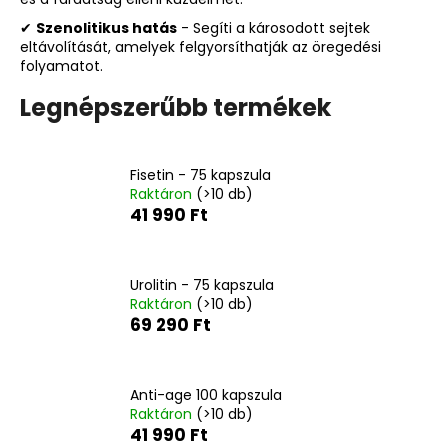
✔
Szenolitikus hatás
- Segíti a károsodott sejtek
eltávolítását, amelyek felgyorsíthatják az öregedési
A
folyamatot.
j
á
Legnépszerűbb termékek
n
l
j
Fisetin - 75 kapszula
u
Raktáron
(>10 db)
k
41 990 Ft
CARMEX
Urolitin - 75 kapszula
HIDRATÁLÓ
Raktáron
(>10 db)
AJAKÁPOLÓ
SPF
69 290 Ft
30
TRÓPUSI
GYÜMÖLCS
4,25
Anti-age 100 kapszula
G
Raktáron
(>10 db)
41 990 Ft
340