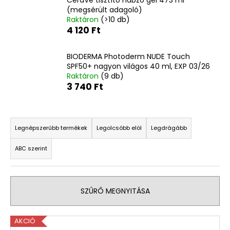
CeraVe tisztító habzó gél 473 ml
Ft
(megsérült adagoló)
Raktáron
(>10 db)
4 120 Ft
BIODERMA Photoderm NUDE Touch
SPF50+ nagyon világos 40 ml, EXP 03/26
Raktáron
(9 db)
3 740 Ft
T
e
Legnépszerűbb termékek
Legolcsóbb elöl
Legdrágább
r
ABC szerint
m
é
k
SZŰRŐ MEGNYITÁSA
e
k
T
r
AKCIÓ