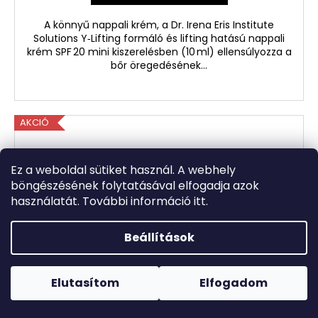
A könnyű nappali krém, a Dr. Irena Eris Institute
Solutions Y‑Lifting formáló és lifting hatású nappali
krém SPF 20 mini kiszerelésben (10 ml) ellensúlyozza a
bőr öregedésének...
AKCIÓ
Ez a weboldal sütiket használ. A webhely
böngészésének folytatásával elfogadja azok
használatát. További információ itt.
Beállítások
Forró napokon nem javasoljuk a csomagautomatákba
történő kézbesítést. A magas hőmérsékletre érzékeny
termékek átvételkor nem biztos, hogy optimális állapotban
Elutasítom
Elfogadom
lesznek.