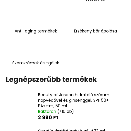
A
j
á
Anti-aging termékek
Érzékeny bőr ápolása
n
l
j
u
k
Szemkrémek és -gélek
Legnépszerűbb termékek
GOPRO
ÚJRATÖLTHETŐ
AKKUMULÁTOR
ENDURO
Beauty of Joseon hidratáló szérum
napvédővel és ginsenggel, SPF 50+
8
PA++++, 50 ml
400
Raktáron
(>10 db)
Ft
Korábbi:
2 990 Ft
11
760