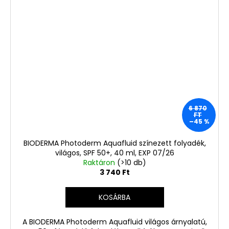
6 870
FT
–45 %
BIODERMA Photoderm Aquafluid színezett folyadék,
világos, SPF 50+, 40 ml, EXP 07/26
Raktáron
(>10 db)
3 740 Ft
KOSÁRBA
A BIODERMA Photoderm Aquafluid világos árnyalatú,