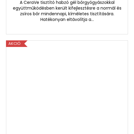
A CeraVe tisztító habzó gél bőrgyógyászokkal
együttműködésben került kifejlesztésre a normál és
zsíros bőr mindennapi, kíméletes tisztítására.
Hatékonyan eltávolítja a...
AKCIÓ