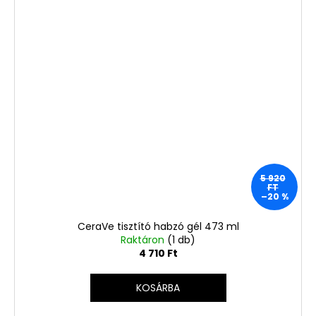
5 920
FT
–20 %
CeraVe tisztító habzó gél 473 ml
Raktáron
(1 db)
4 710 Ft
KOSÁRBA