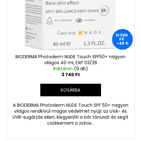
11 720
FT
–68 %
BIODERMA Photoderm NUDE Touch SPF50+ nagyon
világos 40 ml, EXP 03/26
Raktáron
(9 db)
3 740 Ft
KOSÁRBA
A BIODERMA Photoderm NUDE Touch SPF 50+ nagyon
világos rendkívül magas védelmet nyújt az UVA- és
UVB-sugárzás ellen, kiegyenlíti a bőr tónusát és segít
csökkenteni a zsíros...