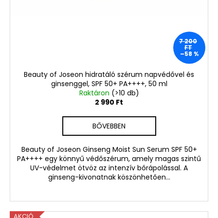
7 200
FT
–58 %
Beauty of Joseon hidratáló szérum napvédővel és
ginsenggel, SPF 50+ PA++++, 50 ml
Raktáron
(>10 db)
2 990 Ft
BŐVEBBEN
Beauty of Joseon Ginseng Moist Sun Serum SPF 50+
PA++++ egy könnyű védőszérum, amely magas szintű
UV-védelmet ötvöz az intenzív bőrápolással. A
ginseng-kivonatnak köszönhetően...
AKCIÓ