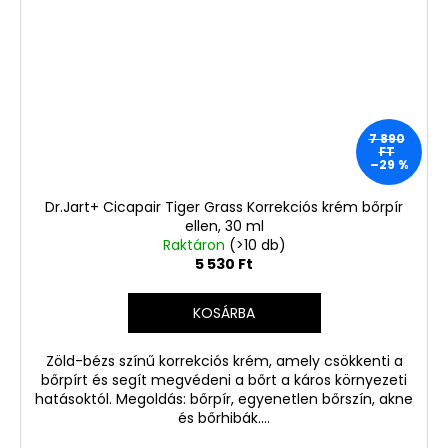
7 890
FT
–29 %
Dr.Jart+ Cicapair Tiger Grass Korrekciós krém bőrpír
ellen, 30 ml
Raktáron
(>10 db)
5 530 Ft
KOSÁRBA
Zöld-bézs színű korrekciós krém, amely csökkenti a
bőrpírt és segít megvédeni a bőrt a káros környezeti
hatásoktól. Megoldás: bőrpír, egyenetlen bőrszín, akne
és bőrhibák....