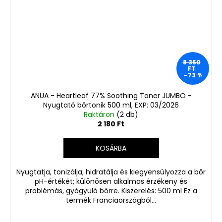
8 350
FT
–73 %
ANUA - Heartleaf 77% Soothing Toner JUMBO -
Nyugtató bőrtonik 500 ml, EXP: 03/2026
Raktáron
(2 db)
2 180 Ft
KOSÁRBA
Nyugtatja, tonizálja, hidratálja és kiegyensúlyozza a bőr
pH-értékét; különösen alkalmas érzékeny és
problémás, gyógyuló bőrre. Kiszerelés: 500 ml Ez a
termék Franciaországból...