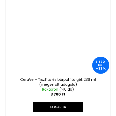
5 670
FT
–33 %
CeraVe – Tisztító és bőrpuhító gél, 236 ml
(megsérült adagoló)
Raktáron
(>10 db)
3 780 Ft
KOSÁRBA