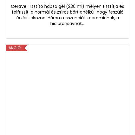
CeraVe Tisztító habzó gél (236 ml) mélyen tisztítja és
felfrissíti a normál és zsíros bőrt anélkül, hogy feszülő
érzést okozna. Három esszenciális ceramidnak, a
hialuronsavnak...
AKCIÓ