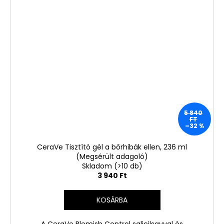
5 840
FT
–32 %
CeraVe Tisztító gél a bőrhibák ellen, 236 ml
(Megsérült adagoló)
Skladom
(>10 db)
3 940 Ft
KOSÁRBA
A CeraVe Blemish Control salicilsavval és