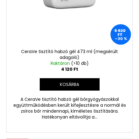
5 920
FT
–30 %
CeraVe tisztító habzó gél 473 ml (megsérült
adagoló)
Raktáron
(>10 db)
4 120 Ft
KOSÁRBA
A CeraVe tisztító habzó gél bőrgyógyászokkal
együttműködésben került kifejlesztésre a normál és
zsíros bőr mindennapi, kíméletes tisztítására.
Hatékonyan eltávolítja a...