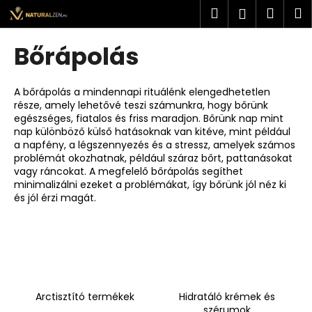
K
Ugrás
Keresés
Kosá
M
Bejelent
a
o
fő
Vissza
Vissza
s
tartalomhoz
Bőrápolás
á
M
r
i
A bőrápolás a mindennapi rituálénk elengedhetetlen
része, amely lehetővé teszi számunkra, hogy bőrünk
t
egészséges, fiatalos és friss maradjon. Bőrünk nap mint
k
nap különböző külső hatásoknak van kitéve, mint például
e
a napfény, a légszennyezés és a stressz, amelyek számos
problémát okozhatnak, például száraz bőrt, pattanásokat
r
vagy ráncokat. A megfelelő bőrápolás segíthet
e
minimalizálni ezeket a problémákat, így bőrünk jól néz ki
és jól érzi magát.
s
?
KERESÉS
Arctisztító termékek
Hidratáló krémek és
szérumok