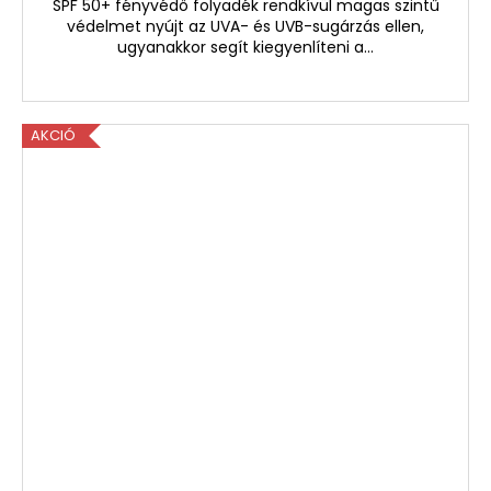
SPF 50+ fényvédő folyadék rendkívül magas szintű
védelmet nyújt az UVA- és UVB-sugárzás ellen,
ugyanakkor segít kiegyenlíteni a...
AKCIÓ