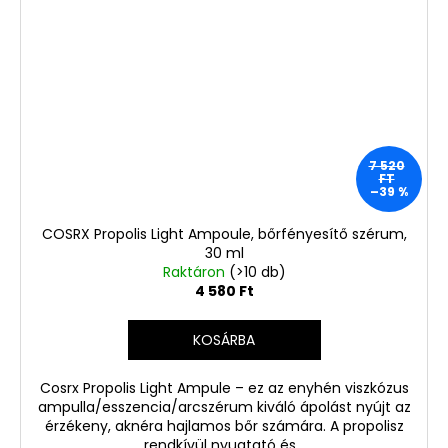
7 520
FT
–39 %
COSRX Propolis Light Ampoule, bőrfényesítő szérum,
30 ml
Raktáron
(>10 db)
4 580 Ft
KOSÁRBA
Cosrx Propolis Light Ampule – ez az enyhén viszkózus
ampulla/esszencia/arcszérum kiváló ápolást nyújt az
érzékeny, aknéra hajlamos bőr számára. A propolisz
rendkívül nyugtató és...