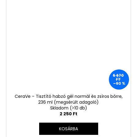
5 670
FT
–60 %
CeraVe – Tisztító habzó gél normál és zsíros bőrre,
236 ml (megsérült adagoló)
Skladom
(>10 db)
2 250 Ft
KOSÁRBA