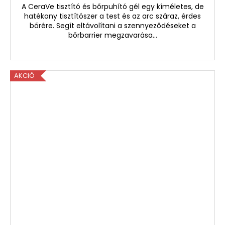
A CeraVe tisztító és bőrpuhító gél egy kíméletes, de
hatékony tisztítószer a test és az arc száraz, érdes
bőrére. Segít eltávolítani a szennyeződéseket a
bőrbarrier megzavarása...
AKCIÓ