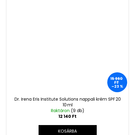
15 960
FT
–23 %
Dr. Irena Eris Institute Solutions nappali krém SPF 20
10 ml
Raktáron
(9 db)
12 140 Ft
KOSÁRBA