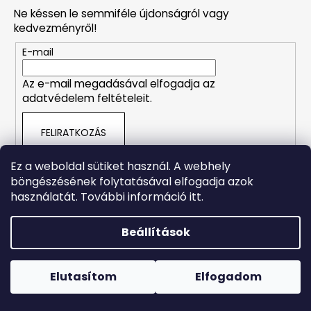
b
Ne késsen le semmiféle újdonságról vagy
l
kedvezményről!
é
A
E-mail
c
j
á
Az e-mail megadásával elfogadja az
n
adatvédelem feltételeit.
l
j
u
FELIRATKOZÁS
k
Ez a weboldal sütiket használ. A webhely
böngészésének folytatásával elfogadja azok
LA
Shoptet készítette
használatát. További információ itt.
ROCHE-
POSAY
Copyright 2026
Naturalzen
. Minden jog fenntartva.
Süti
EFFACLAR
beállítások szerkesztése
Beállítások
DUO+M
HIDRATÁLÓ
Forró napokon nem javasoljuk a csomagautomatákba
KORREKCIÓS
történő kézbesítést. A magas hőmérsékletre érzékeny
GÉL
termékek átvételkor nem biztos, hogy optimális állapotban
Elutasítom
Elfogadom
40
lesznek.
ML
(EXP.: