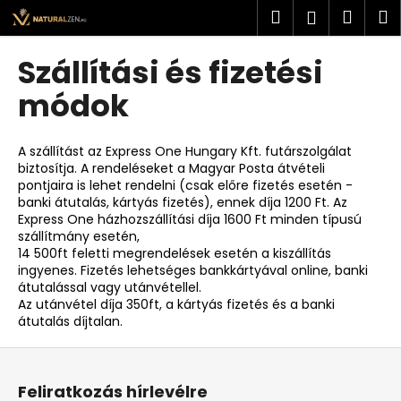
K
Ugrás
Keresés
Kosá
M
Bejelent
a
o
fő
Vissza
Vissza
s
tartalomhoz
Szállítási és fizetési
á
M
módok
r
i
t
A szállítást az Express One Hungary Kft. futárszolgálat
k
biztosítja. A rendeléseket a Magyar Posta átvételi
pontjaira is lehet rendelni (csak előre fizetés esetén -
e
banki átutalás, kártyás fizetés), ennek díja 1200 Ft. Az
r
Express One házhozszállítási díja 1600 Ft minden típusú
e
szállítmány esetén,
14 500ft feletti megrendelések esetén a kiszállítás
s
ingyenes.
Fizetés lehetséges bankkártyával online, banki
?
átutalással vagy utánvétellel.
Az utánvétel díja 350ft, a kártyás fizetés és a banki
átutalás díjtalan.
L
á
KERESÉS
Feliratkozás hírlevélre