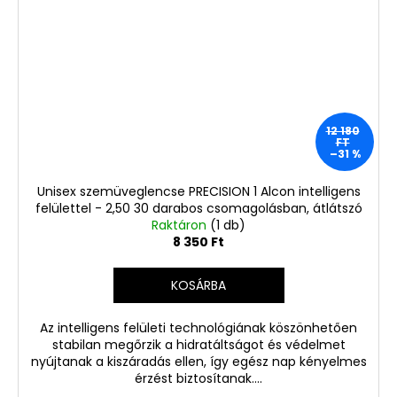
12 180
FT
–31 %
Unisex szemüveglencse PRECISION 1 Alcon intelligens
felülettel - 2,50 30 darabos csomagolásban, átlátszó
Raktáron
(1 db)
8 350 Ft
KOSÁRBA
Az intelligens felületi technológiának köszönhetően
stabilan megőrzik a hidratáltságot és védelmet
nyújtanak a kiszáradás ellen, így egész nap kényelmes
érzést biztosítanak....