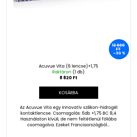
12 600
FT
–30 %
Acuvue Vita (6 lencse)+1,75
Raktáron
(1 db)
8 820 Ft
KOSÁRBA
Az Acuvue Vita egy innovatív szilikon-hidrogél
kontaktlencse. Csomagolás: 6db +1,75 BC 8,4
Használaton kívüli, de nem feltétlenül fóliába
csomagolva. Ezeket Franciaországból...