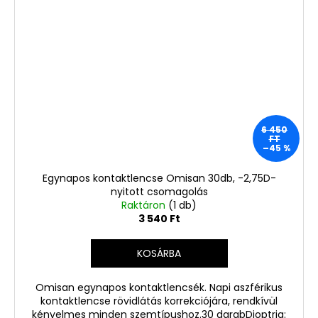
6 450
FT
–45 %
Egynapos kontaktlencse Omisan 30db, -2,75D-
nyitott csomagolás
Raktáron
(1 db)
3 540 Ft
KOSÁRBA
Omisan egynapos kontaktlencsék. Napi aszférikus
kontaktlencse rövidlátás korrekciójára, rendkívül
kényelmes minden szemtípushoz.30 darabDioptria: