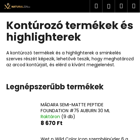
K
Ugrás
Keresés
Kosá
M
Bejelent
a
o
fő
Vissza
Vissza
s
tartalomhoz
Kontúrozó termékek és
á
M
highlighterek
r
i
t
A kontúrozó termékek és a highlighterek a sminkelés
k
szerves részét képezik, lehetővé teszik, hogy meghatározd
az arcod kontúrjait, és elérd a kívánt megjelenést.
e
r
e
Legnépszerűbb termékek
s
?
MÁDARA SEMI-MATTE PEPTIDE
FOUNDATION #75 AUBURN 30 ML
Raktáron
(9 db)
8 670 Ft
KERESÉS
Wet n Wild Color Icon szemhéjpúder 6 g