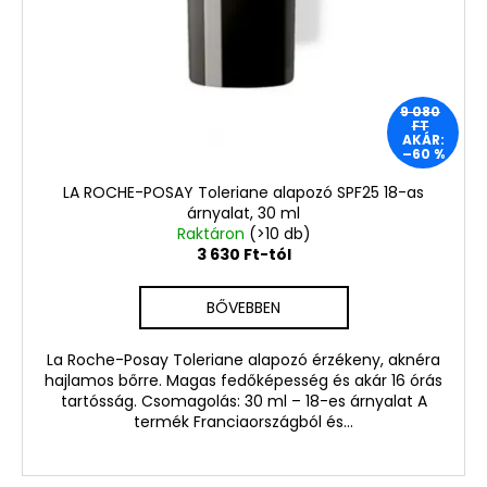
9 080
FT
AKÁR:
–60 %
LA ROCHE-POSAY Toleriane alapozó SPF25 18-as
árnyalat, 30 ml
Raktáron
(>10 db)
3 630 Ft-tól
BŐVEBBEN
La Roche-Posay Toleriane alapozó érzékeny, aknéra
hajlamos bőrre. Magas fedőképesség és akár 16 órás
tartósság. Csomagolás: 30 ml – 18-es árnyalat A
termék Franciaországból és...