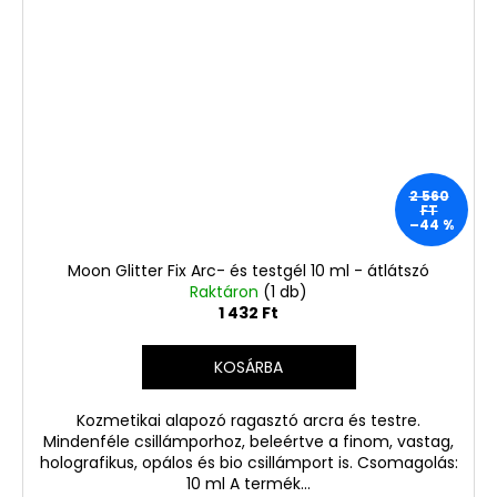
2 560
FT
–44 %
Moon Glitter Fix Arc- és testgél 10 ml - átlátszó
Raktáron
(1 db)
1 432 Ft
KOSÁRBA
Kozmetikai alapozó ragasztó arcra és testre.
Mindenféle csillámporhoz, beleértve a finom, vastag,
holografikus, opálos és bio csillámport is. Csomagolás:
10 ml A termék...