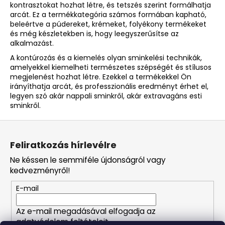
e
kontrasztokat hozhat létre, és tetszés szerint formálhatja
m
arcát. Ez a termékkategória számos formában kapható,
e
beleértve a púdereket, krémeket, folyékony termékeket
i
és még készletekben is, hogy leegyszerűsítse az
alkalmazást.
A kontúrozás és a kiemelés olyan sminkelési technikák,
amelyekkel kiemelheti természetes szépségét és stílusos
megjelenést hozhat létre. Ezekkel a termékekkel Ön
irányíthatja arcát, és professzionális eredményt érhet el,
legyen szó akár nappali sminkről, akár extravagáns esti
sminkről.
L
á
Feliratkozás hírlevélre
b
Ne késsen le semmiféle újdonságról vagy
l
kedvezményről!
é
E-mail
c
Az e-mail megadásával elfogadja az
adatvédelem feltételeit.