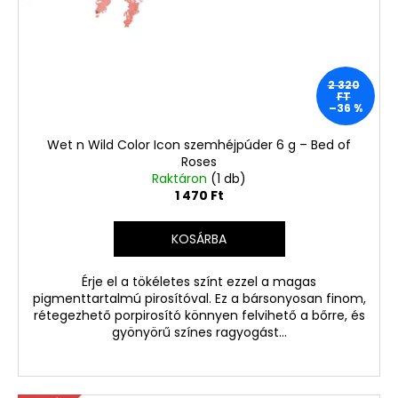
2 320
FT
–36 %
Wet n Wild Color Icon szemhéjpúder 6 g – Bed of
Roses
Raktáron
(1 db)
1 470 Ft
KOSÁRBA
Érje el a tökéletes színt ezzel a magas
pigmenttartalmú pirosítóval. Ez a bársonyosan finom,
rétegezhető porpirosító könnyen felvihető a bőrre, és
gyönyörű színes ragyogást...