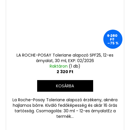
9 280
FT
–75 %
LA ROCHE-POSAY Toleriane alapozó SPF25, 12-es
árnyalat, 30 ml, EXP: 02/2026
Raktáron
(1 db)
2 320 Ft
KOSÁRBA
La Roche-Posay Toleriane alapozó érzékeny, aknéra
hajlamos bőrre. Kiváló fedőképesség és akár 16 órás
tartósság. Csomagolás: 30 ml - 12-es árnyalatEz a
termék...