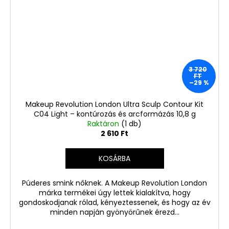
3 720
FT
–29 %
Makeup Revolution London Ultra Sculp Contour Kit
C04 Light – kontúrozás és arcformázás 10,8 g
Raktáron
(1 db)
2 610 Ft
KOSÁRBA
Púderes smink nőknek. A Makeup Revolution London
márka termékei úgy lettek kialakítva, hogy
gondoskodjanak rólad, kényeztessenek, és hogy az év
minden napján gyönyörűnek érezd...