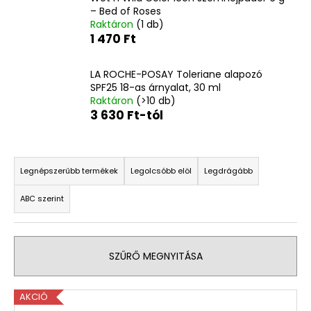
– Bed of Roses
Raktáron
(1 db)
1 470 Ft
A
j
á
LA ROCHE-POSAY Toleriane alapozó
n
SPF25 18-as árnyalat, 30 ml
l
Raktáron
(>10 db)
3 630 Ft-tól
j
u
k
T
e
Legnépszerűbb termékek
Legolcsóbb elöl
Legdrágább
r
CARMEX
HIDRATÁLÓ
ABC szerint
m
AJAKÁPOLÓ
SPF
é
30
k
TRÓPUSI
SZŰRŐ MEGNYITÁSA
GYÜMÖLCS
e
4,25
k
G
T
r
AKCIÓ
340