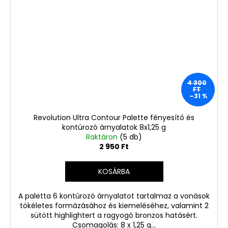
4 300
FT
–31 %
Revolution Ultra Contour Palette fényesítő és
kontúrozó árnyalatok 8x1,25 g
Raktáron
(5 db)
2 950 Ft
KOSÁRBA
A paletta 6 kontúrozó árnyalatot tartalmaz a vonások
tökéletes formázásához és kiemeléséhez, valamint 2
sütött highlightert a ragyogó bronzos hatásért.
Csomagolás: 8 x 1,25 g...