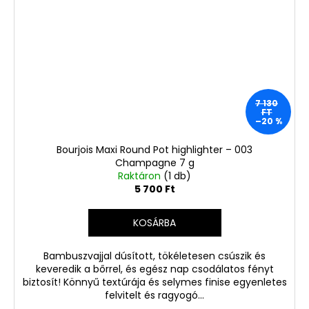
7 130
FT
–20 %
Bourjois Maxi Round Pot highlighter – 003
Champagne 7 g
Raktáron
(1 db)
5 700 Ft
KOSÁRBA
Bambuszvajjal dúsított, tökéletesen csúszik és
keveredik a bőrrel, és egész nap csodálatos fényt
biztosít! Könnyű textúrája és selymes finise egyenletes
felvitelt és ragyogó...