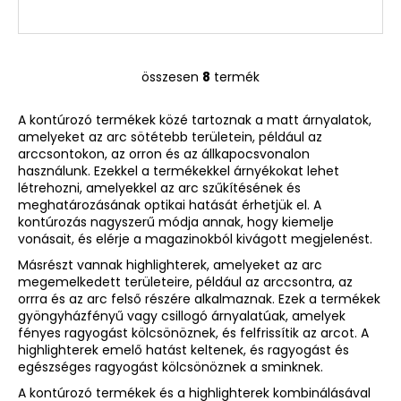
összesen
8
termék
L
i
A kontúrozó termékek közé tartoznak a matt árnyalatok,
s
amelyeket az arc sötétebb területein, például az
t
arccsontokon, az orron és az állkapocsvonalon
a
használunk. Ezekkel a termékekkel árnyékokat lehet
i
létrehozni, amelyekkel az arc szűkítésének és
r
meghatározásának optikai hatását érhetjük el. A
á
kontúrozás nagyszerű módja annak, hogy kiemelje
vonásait, és elérje a magazinokból kivágott megjelenést.
n
y
Másrészt vannak highlighterek, amelyeket az arc
í
megemelkedett területeire, például az arccsontra, az
orrra és az arc felső részére alkalmaznak. Ezek a termékek
t
gyöngyházfényű vagy csillogó árnyalatúak, amelyek
á
fényes ragyogást kölcsönöznek, és felfrissítik az arcot. A
s
highlighterek emelő hatást keltenek, és ragyogást és
e
egészséges ragyogást kölcsönöznek a sminknek.
l
A kontúrozó termékek és a highlighterek kombinálásával