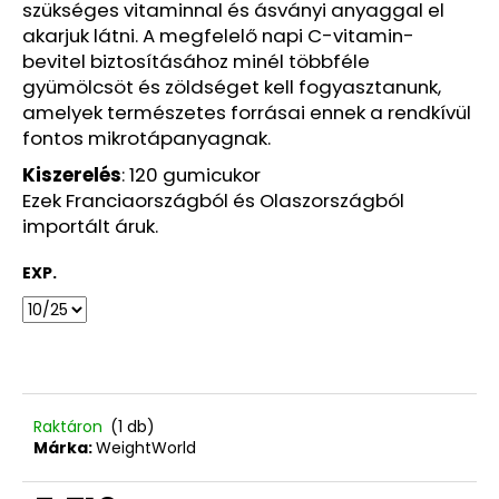
szükséges vitaminnal és ásványi anyaggal el
KERATINNAL,
300
akarjuk látni. A megfelelő napi C-vitamin-
ML
bevitel biztosításához minél többféle
(LEJÁRATI
gyümölcsöt és zöldséget kell fogyasztanunk,
DÁTUM:
8/26)
amelyek természetes forrásai ennek a rendkívül
1
fontos mikrotápanyagnak.
680
Kiszerelés
: 120 gumicukor
Ft
Korábbi:
Ezek Franciaországból és Olaszországból
4
importált áruk.
580
Ft
EXP.
Raktáron
(1 db)
Márka:
WeightWorld