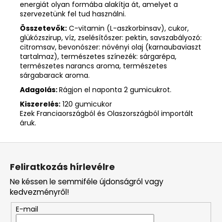
energiát olyan formába alakítja át, amelyet a
szervezetünk fel tud használni.
Összetevők:
C-vitamin (L-aszkorbinsav), cukor,
glükózszirup, víz, zselésítőszer: pektin, savszabályozó:
citromsav, bevonószer: növényi olaj (karnaubaviaszt
tartalmaz), természetes színezék: sárgarépa,
természetes narancs aroma, természetes
sárgabarack aroma.
Adagolás:
Rágjon el naponta 2 gumicukrot.
Kiszerelés:
120 gumicukor
Ezek Franciaországból és Olaszországból importált
áruk.
L
á
Feliratkozás hírlevélre
b
Ne késsen le semmiféle újdonságról vagy
l
kedvezményről!
é
E-mail
c