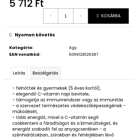
5 712 Ft
Egységár:
KOSÁRBA
Nyomon követés
Kategória
:
Agy
EAN vonalkód
:
5056128126387
Leírás
Beszélgetés
- felnőttek és gyermekek (5 éves kortól),
- elegendő C-vitamin napi bevitele,
- támogatja az immunrendszer vagy az immunitás
- a szervezet természetes védekezőképességének -
működését,
- több energiát, mivel a C-vitamin segít
csökkenteni a fáradtságot és a kimerültséget, és
energiát szabadít fel az anyagcserében - a
szénhidrátokban, zsírokban és fehérjékben lévő