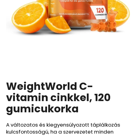
A
j
á
n
l
j
u
k
WeightWorld C-
DAENG
GI
MEO
vitamin cinkkel, 120
RI
–
gumicukorka
REGENERÁLÓ
KOREAI
GYÓGYNÖVÉNYES
KÚRA
A változatos és kiegyensúlyozott táplálkozás
GINSENGGEL
kulcsfontosságú, ha a szervezetet minden
ÉS