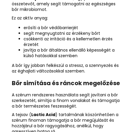
összetevőt, amely segít támogatni az egészséges
bőr mikrobiomot.
Ez az aktív anyag:
erősíti a bőr védőbarrierjét
segít megnyugtatni az érzékeny bőrt
csökkenti az irritáció és a kellemetlen érzés
érzetét
javítja a bőr általános ellenálló képességét a
külső hatásokkal szemben
A bőr így jobban felkészül a stressz, a szennyezés és
az éghajlati változásokkal szemben.
Bőr simítása és ráncok megelőzése
A szérum rendszeres használata segít javítani a bőr
szerkezetét, simítja a finom vonalakat és támogatja
a bőr természetes feszességét.
A tejsav (
Lactic Acid
) tartalmának köszönhetően a
szérum finoman támogatja a bőr megújulását és
hozzájárul a bőr ragyogásához, anélkül, hogy
agresszíven hatna rá.