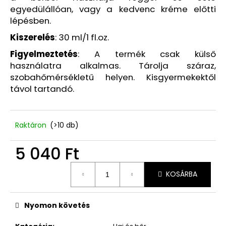
07/26
egyedülállóan, vagy a kedvenc kréme előtti
3
lépésben.
740
Ft
Kiszerelés
: 30 ml/1 fl.oz.
Korábbi:
6
Figyelmeztetés
: A termék csak külső
870
használatra alkalmas. Tárolja száraz,
Ft
szobahőmérsékletű helyen. Kisgyermekektől
távol tartandó.
Raktáron
(>10 db)
5 040 Ft
Egységár:
KOSÁRBA
Nyomon követés