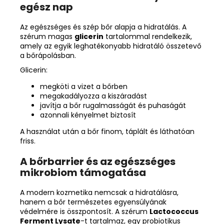
egész nap
Az egészséges és szép bőr alapja a hidratálás. A
szérum magas
glicerin
tartalommal rendelkezik,
amely az egyik leghatékonyabb hidratáló összetevő
a bőrápolásban.
Glicerin:
megköti a vizet a bőrben
megakadályozza a kiszáradást
javítja a bőr rugalmasságát és puhaságát
azonnali kényelmet biztosít
A használat után a bőr finom, táplált és láthatóan
friss.
A bőrbarrier és az egészséges
mikrobiom támogatása
A modern kozmetika nemcsak a hidratálásra,
hanem a bőr természetes egyensúlyának
védelmére is összpontosít. A szérum
Lactococcus
Ferment Lysate
-t tartalmaz, egy probiotikus