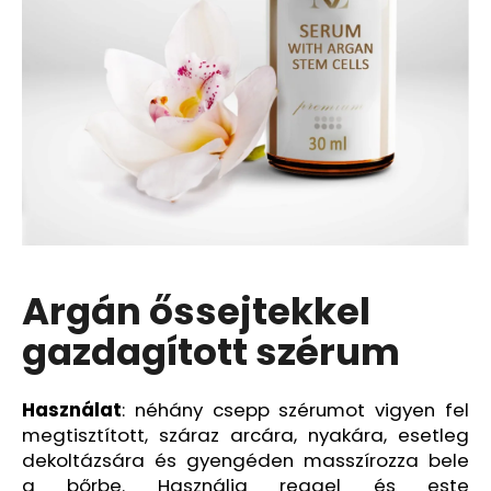
A
j
á
n
l
j
u
k
Argán őssejtekkel
BIODERMA
PHOTODERM
AQUAFLUID
gazdagított szérum
SZÍNEZETT
FOLYADÉK,
VILÁGOS,
Használat
: néhány csepp szérumot vigyen fel
SPF
50+,
megtisztított, száraz arcára, nyakára, esetleg
40
dekoltázsára és gyengéden masszírozza bele
ML,
EXP
a bőrbe. Használja reggel és este