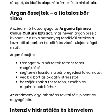
réteget, és ideális alapozó krémek és sminkek alá.
Argan őssejtek – a fiatalos bőr
titka
A szérum fő hatóanyaga az
Argania Spinosa
Callus Culture Extract
, más néven argan őssejt
kivonat. Ez a ritka hatóanyag rendkívül értékes a
kozmetikai iparban fiatalító és védő tulajdonságai
miatt.
Argan őssejtek:
támogatják a bőrsejtek természetes
megújulását
segítenek lassítani a bőr öregedési folyamatát
védik a bőrt az oxidatív stressztől
hozzájárulnak a feszesebb, simább és
rugalmasabb bőrhez
Az eredmény egy láthatóan revitalizált, pihent és
ragyogó bőr.
Intenzív hidratálás és kényelem