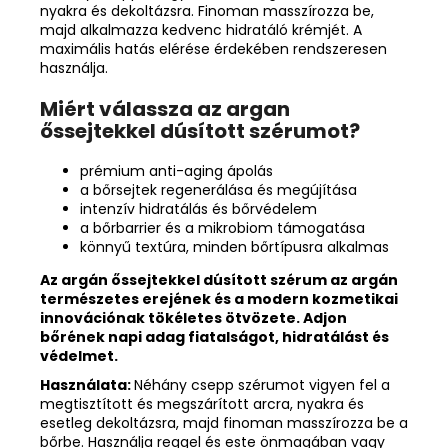
nyakra és dekoltázsra. Finoman masszírozza be,
majd alkalmazza kedvenc hidratáló krémjét. A
maximális hatás elérése érdekében rendszeresen
használja.
Miért válassza az argan
őssejtekkel dúsított szérumot?
prémium anti-aging ápolás
a bőrsejtek regenerálása és megújítása
intenzív hidratálás és bőrvédelem
a bőrbarrier és a mikrobiom támogatása
könnyű textúra, minden bőrtípusra alkalmas
Az argán őssejtekkel dúsított szérum az argán
természetes erejének és a modern kozmetikai
innovációnak tökéletes ötvözete. Adjon
bőrének napi adag fiatalságot, hidratálást és
védelmet.
Használata:
Néhány csepp szérumot vigyen fel a
megtisztított és megszárított arcra, nyakra és
esetleg dekoltázsra, majd finoman masszírozza be a
bőrbe. Használja reggel és este önmagában vagy