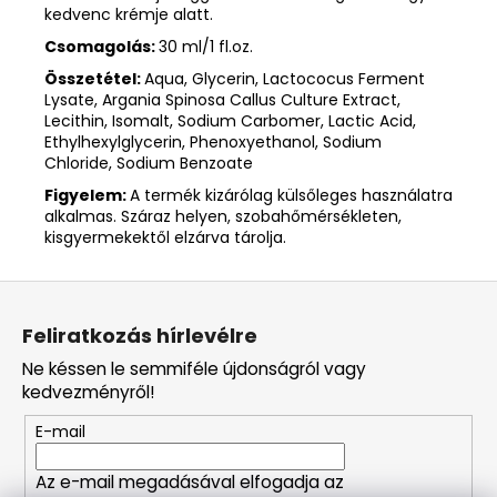
kedvenc krémje alatt.
Csomagolás:
30 ml/1 fl.oz.
Összetétel:
Aqua, Glycerin, Lactococus Ferment
Lysate, Argania Spinosa Callus Culture Extract,
Lecithin, Isomalt, Sodium Carbomer, Lactic Acid,
Ethylhexylglycerin, Phenoxyethanol, Sodium
Chloride, Sodium Benzoate
Figyelem:
A termék kizárólag külsőleges használatra
alkalmas. Száraz helyen, szobahőmérsékleten,
kisgyermekektől elzárva tárolja.
L
á
Feliratkozás hírlevélre
b
Ne késsen le semmiféle újdonságról vagy
l
kedvezményről!
é
E-mail
c
Az e-mail megadásával elfogadja az