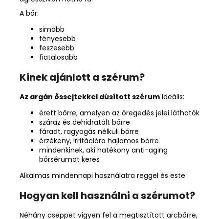
A bőr:
simább
fényesebb
feszesebb
fiatalosabb
Kinek ajánlott a szérum?
Az argán őssejtekkel dúsított szérum
ideális:
érett bőrre, amelyen az öregedés jelei láthatók
száraz és dehidratált bőrre
fáradt, ragyogás nélküli bőrre
érzékeny, irritációra hajlamos bőrre
mindenkinek, aki hatékony anti-aging
bőrsérumot keres
Alkalmas mindennapi használatra reggel és este.
Hogyan kell használni a szérumot?
Néhány cseppet vigyen fel a megtisztított arcbőrre,