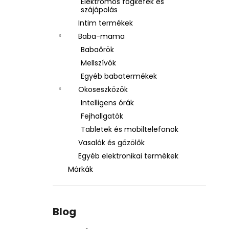
Elektromos fogkefék és
szájápolás
Intim termékek
Baba-mama
Babaőrök
Mellszívók
Egyéb babatermékek
Okoseszközök
Intelligens órák
Fejhallgatók
Tabletek és mobiltelefonok
Vasalók és gőzölők
Egyéb elektronikai termékek
Márkák
Blog