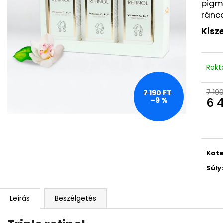
LA ROCHE-POSAY B5 RÁNCTALANÍTÓ
LA ROCHE-POSA
pigm
SZÉRUM ÉRZÉKENY BŐRRE, 10 ML
HIDRATÁLÓ KORR
ránc
(EXP.: 6/26)
1 760 Ft
Kisze
Korábbi:
4 580 Ft
4 410 Ft
Korábbi:
8 820 
Rakt
7 190
7 190 FT
6 
–9 %
Egys
Kate
Súly
:
Leírás
Beszélgetés