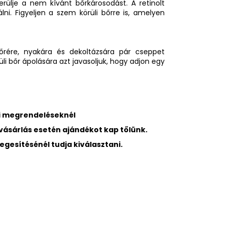
erülje a nem kívánt bőrkárosodást. A retinolt
ni. Figyeljen a szem körüli bőrre is, amelyen
őrére, nyakára és dekoltázsára pár cseppet
i bőr ápolására azt javasoljuk, hogy adjon egy
tti megrendeléseknél
i vásárlás esetén ajándékot kap tőlünk.
gesítésénél tudja kiválasztani.