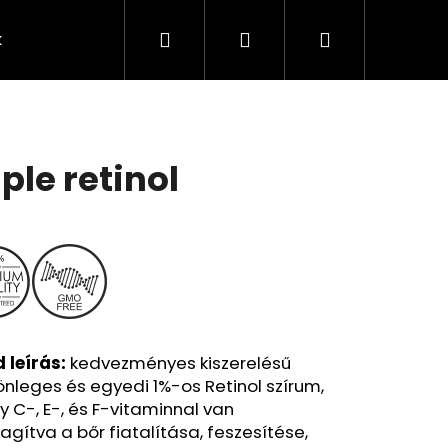
Keresés
Bejelentkezés
Kosár
k
Rendelésem
Minden termék
Agy
A
iple retinol
 leírás:
kedvezményes kiszerelésű
önleges és egyedi 1%-os Retinol szírum,
Következő
 C-, E-, és F-vitaminnal van
gítva a bőr fiatalítása, feszesítése,