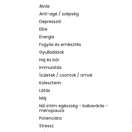
BEAUTY OF JOSEON MATTE SUN STICK
MUGWORT + CAMELIA
Alvás
SPF50+/PA++++, 18G
Anti-age / szépség
2 060 Ft
Depresszió
Korábbi:
3 880 Ft
Elite
Energia
Fogyás és emésztés
Gyulladások
Haj és bőr
Immunitás
Ízületek / csontok / izmok
Koleszterin
Látás
Máj
Női intim egészség - babavárás -
menopauza
Potenciára
Stressz