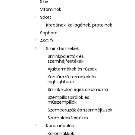
Szív
Vitaminok
Sport
Kreatinek, kollagének, proteinek
Sephora
AKCIÓ
Sminktermékek
Sminkpaletták és
szemhéjfestékek
Ajaktermékek és rúzsok
Kontúrozó termékek és
highlighterek
Smink különleges alkalmakra
Szempillaspirálok és
műszempillák
Szemceruzák és szemhéjtusok
Szemöldökfestékek
Körömápolás
Körömlakkok