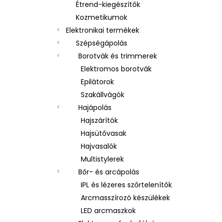
Étrend-kiegészítők
Kozmetikumok
Elektronikai termékek
Szépségápolás
Borotvák és trimmerek
Elektromos borotvák
Epilátorok
Szakállvágók
Hajápolás
Hajszárítók
Hajsütővasak
Hajvasalók
Multistylerek
Bőr- és arcápolás
IPL és lézeres szőrtelenítők
Arcmasszírozó készülékek
LED arcmaszkok