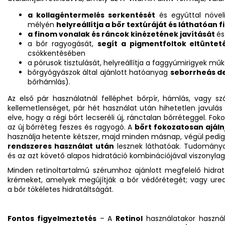
a kollagéntermelés serkentését
és egyúttal növel
mélyén
helyreállítja a bőr textúráját és láthatóan fi
a finom vonalak és ráncok kinézetének javítását
és
a bőr ragyogását,
segít a pigmentfoltok eltüntet
csökkentésében
a pórusok tisztulását, helyreállítja a faggyúmirigyek mű
bőrgyógyászok által ajánlott hatóanyag
seborrheás d
bőrhámlás).
Az első pár használatnál felléphet bőrpír, hámlás, vagy sz
kellemetlenséget, pár hét használat után hihetetlen javulás
elve, hogy a régi bőrt lecseréli új, ránctalan bőrréteggel. Fo
az új bőrréteg feszes és ragyogó. A
bőrt fokozatosan ajáln
használja hetente kétszer, majd minden másnap, végül pedig
rendszeres használat után
lesznek láthatóak. Tudományos
és az azt követő alapos hidratáció kombinációjával viszonylag
Minden retinoltartalmú szérumhoz ajánlott megfelelő hidra
krémeket, amelyek megújítják a bőr védőrétegét; vagy ure
a bőr tökéletes hidratáltságát.
Fontos figyelmeztetés
– A
Retinol
használatakor haszná