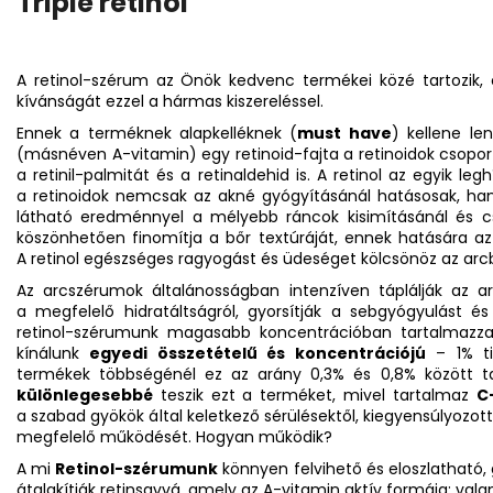
Triple retinol
A retinol-szérum az Önök kedvenc termékei közé tartozik, e
kívánságát ezzel a hármas kiszereléssel.
Ennek a terméknek alapkelléknek (
must have
) kellene le
(másnéven A-vitamin) egy retinoid-fajta a retinoidok csoportj
a retinil-palmitát és a retinaldehid is. A retinol az egyik le
a retinoidok nemcsak az akné gyógyításánál hatásosak, han
látható eredménnyel a mélyebb ráncok kisimításánál és c
köszönhetően finomítja a bőr textúráját, ennek hatására az
A retinol egészséges ragyogást és üdeséget kölcsönöz az ar
Az arcszérumok általánosságban intenzíven táplálják az ar
a megfelelő hidratáltságról, gyorsítják a sebgyógyulást és
retinol-szérumunk magasabb koncentrációban tartalmazz
kínálunk
egyedi összetételű és koncentrációjú
– 1% tis
termékek többségénél ez az arány 0,3% és 0,8% között t
különlegesebbé
teszik ezt a terméket, mivel tartalmaz
C-
a szabad gyökök által keletkező sérülésektől, kiegyensúlyozotta
megfelelő működését. Hogyan működik?
A mi
Retinol-szérumunk
könnyen felvihető és eloszlatható, 
átalakítják retinsavvá, amely az A-vitamin aktív formája; val