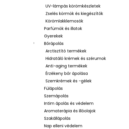
UV-lámpás körömkészletek
Zselés körmök és kiegészítők
Körömlakklemosók
Parfümök és illatok
Gyerekek
Bőrápolás
Arctisztító termékek
Hidratáló krémek és szérumok
Anti-aging termékek
Érzékeny bőr ápolása
Szemkrémek és -gélek
Fülápolás
Szemápolás
Intim ápolás és védelem
Aromaterápia és illóolajok
Szakállápolás
Nap elleni védelem