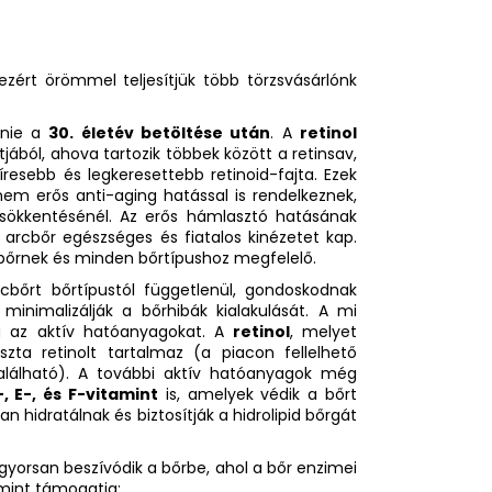
zért örömmel teljesítjük több törzsvásárlónk
nnie a
30. életév betöltése után
. A
retinol
ából, ahova tartozik többek között a retinsav,
ghíresebb és legkeresettebb retinoid-fajta. Ezek
em erős anti-aging hatással is rendelkeznek,
sökkentésénél. Az erős hámlasztó hatásának
 arcbőr egészséges és fiatalos kinézetet kap.
cbőrnek és minden bőrtípushoz megfelelő.
cbőrt bőrtípustól függetlenül, gondoskodnak
 minimalizálják a bőrhibák kialakulását. A mi
a az aktív hatóanyagokat. A
retinol
, melyet
zta retinolt tartalmaz (a piacon fellelhető
alálható). A további aktív hatóanyagok még
, E-, és F-vitamint
is, amelyek védik a bőrt
n hidratálnak és biztosítják a hidrolipid bőrgát
gyorsan beszívódik a bőrbe, ahol a bőr enzimei
amint támogatja: