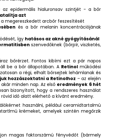
i az epidermális hialuronsav szintjét - a bőr
atalítja azt
 a megereszkedett arcbőr feszesítését
ésében
és a bőr melanin koncentrációjának
ködését, így
hatásos az akné gyógyításánál
ermatitisben
szenvedőknek (bőrpír, viszketés,
áraz bőrérzet. Fontos kibírni ezt a pár napos
 áll be a bőr állapotában. A
Retinol
működési
kozatosan a régi, elhalt bőrsejtek lehámlanak és
juk hozzászoktatni a Retinolhoz
– az elején
 akár minden nap. Az első
eredmények
6 hét
an bizonyított, hogy a rendszeres használat
 rövid idő alatt elérhető a kívánt eredmény.
tálókémet használni, például ceramidtartalmú
atartlmú krémeket, amelyek szintén megőrzik
ljon magas faktorszámú fényvédőt (bármely