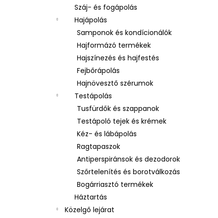
Száj- és fogápolás
Hajápolás
Samponok és kondícionálók
Hajformázó termékek
Hajszínezés és hajfestés
Fejbőrápolás
Hajnövesztő szérumok
Testápolás
Tusfürdők és szappanok
Testápoló tejek és krémek
Kéz- és lábápolás
Ragtapaszok
Antiperspiránsok és dezodorok
Szőrtelenítés és borotválkozás
Bogárriasztó termékek
Háztartás
Közelgő lejárat