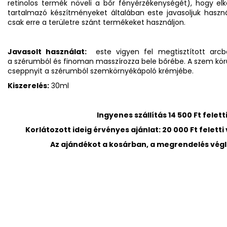
retinolos termék növeli a bőr fényérzékenységét), hogy elk
tartalmazó készítményeket általában este javasoljuk használ
csak erre a területre szánt termékeket használjon.
Javasolt használat:
este vigyen fel megtisztított arcb
a szérumból és finoman masszírozza bele bőrébe. A szem körül
cseppnyit a szérumból szemkörnyékápoló krémjébe.
Kiszerelés:
30ml
Ingyenes szállítás 14 500 Ft fele
Korlátozott ideig érvényes ajánlat: 20 000 Ft felett
Az ajándékot a kosárban, a megrendelés végle