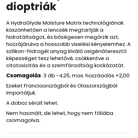
dioptriák
HAJRA
50
ML
800
A HydraGlyde Moisture Matrix technológiának
Ft
köszönhetően a lencsék megtartják a
Korábbi:
hidratáltságot, és bőségesen megőrzik azt,
1
680
hozzájárulva a hosszabb viselési kényelemhez. A
Ft
szilikon-hidrogél anyag kiváló oxigénáteresztő
képességet tesz lehetővé, csökkentve a
citotoxicitás és a szemfáradtság kockázatát.
Csomagolás
: 3 db -4,25, max. hozzáadás +2,00
Ezeket Franciaországból és Olaszországból
importáljuk.
A doboz sérült lehet.
Nem használt, de lehet, hogy nem fóliába
csomagolva.