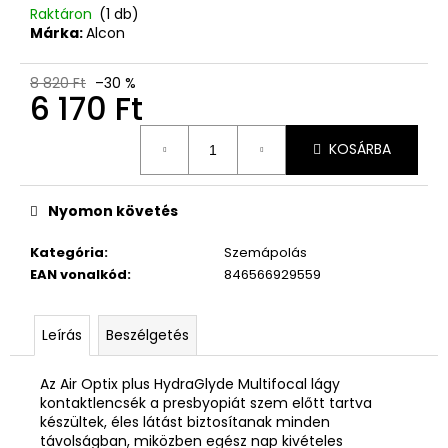
Raktáron
(1 db)
Márka:
Alcon
8 820 Ft
–30 %
6 170 Ft
Egységár:
KOSÁRBA
Nyomon követés
Kategória
:
Szemápolás
EAN vonalkód
:
846566929559
Leírás
Beszélgetés
Az Air Optix plus HydraGlyde Multifocal lágy
kontaktlencsék a presbyopiát szem előtt tartva
készültek, éles látást biztosítanak minden
távolságban, miközben egész nap kivételes