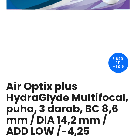
A
j
á
n
l
j
u
8 820
FT
k
–30 %
Air Optix plus
MASIL
3
SALON
HydraGlyde Multifocal,
HAIR
CMC
puha, 3 darab, BC 8,6
INTENZÍV
TÁPLÁLÓ
mm / DIA 14,2 mm /
SAMPON
SÉRÜLT
ADD LOW /-4,25
ÉS
TÖRÉKENY