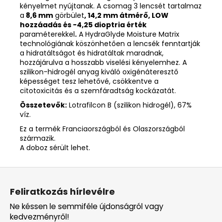
kényelmet nyújtanak. A csomag 3 lencsét tartalmaz
a
8,6 mm
görbület
, 14,2 mm átmérő, LOW
hozzáadás és -4,25 dioptria érték
paraméterekkel
.
A HydraGlyde Moisture Matrix
technológiának köszönhetően a lencsék fenntartják
a hidratáltságot és hidratáltak maradnak,
hozzájárulva a hosszabb viselési kényelemhez. A
szilikon-hidrogél anyag kiváló oxigénáteresztő
képességet tesz lehetővé, csökkentve a
citotoxicitás és a szemfáradtság kockázatát.
Összetevők:
Lotrafilcon B (szilikon hidrogél), 67%
víz.
Ez a termék Franciaországból és Olaszországból
származik.
A doboz sérült lehet.
L
á
Feliratkozás hírlevélre
b
Ne késsen le semmiféle újdonságról vagy
l
kedvezményről!