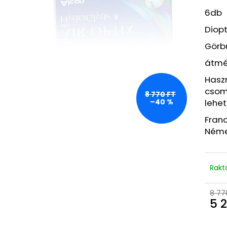
BEAUTY OF JOSEON HIDRATÁLÓ SZÉRUM
LA ROCHE-POSA
NAPVÉDŐVEL ÉS GINSENGGEL, SPF 50+
SZEMPILLASPIRÁL,
6db
PA++++, 50 ML
2 940 Ft
Diopt
2 990 Ft
Korábbi:
7 520 
Korábbi:
7 200 Ft
Görbü
átmér
Haszn
csom
8 770 FT
lehet
–40 %
Franc
Néme
Rakt
8 77
5 2
Egys