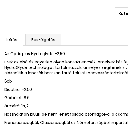
Kate
Leírás
Beszélgetés
Air Optix plus Hydraglyde -2,50
Ezek az első és egyetlen olyan kontaktlencsék, amelyek két fej
HydraGlyde technológiát tartalmazzák, amelyek segítenek kivá
elősegítik a lencsék hosszan tartó felületi nedvességtartalmát
6db
Dioptria: -2,50
Görbület: 8.6
átmérő: 14,2
Használaton kívüli, de nem lehet fóliába csomagolva, a csoma
Franciaországból, Olaszországból és Németországból importál