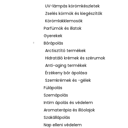
UV-lámpás körömkészletek
Zselés körmök és kiegészítők
Körömlakklemosók
Parfümök és illatok
Gyerekek
Bőrápolás
Arctisztító termékek
Hidratáló krémek és szérumok
Anti-aging termékek
Érzékeny bőr ápolása
Szemkrémek és -gélek
Fülápolás
Szemápolás
Intim ápolás és védelem
Aromaterápia és illóolajok
Szakállápolás
Nap elleni védelem