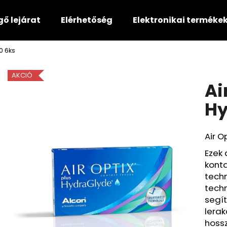
gő lejárat
Elérhetőség
Elektronikai terméke
0 6ks
Mit keres?
AKCIÓ
Ai
KERESÉS
Hy
Air O
Ajánljuk
Ezek 
konta
techn
tech
segít
lerak
hossz