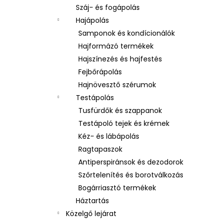
Száj- és fogápolás
Hajápolás
Samponok és kondícionálók
Hajformázó termékek
Hajszínezés és hajfestés
Fejbőrápolás
Hajnövesztő szérumok
Testápolás
Tusfürdők és szappanok
Testápoló tejek és krémek
Kéz- és lábápolás
Ragtapaszok
Antiperspiránsok és dezodorok
Szőrtelenítés és borotválkozás
Bogárriasztó termékek
Háztartás
Közelgő lejárat