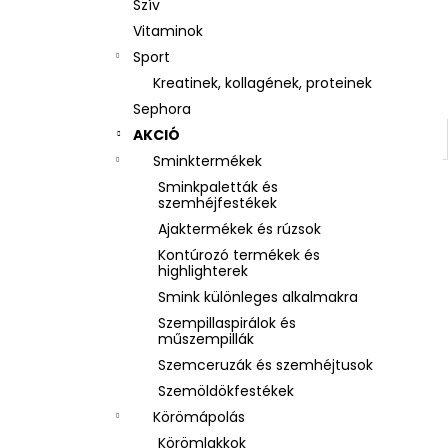
Szív
Vitaminok
Sport
Kreatinek, kollagének, proteinek
Sephora
AKCIÓ
Sminktermékek
Sminkpaletták és
szemhéjfestékek
Ajaktermékek és rúzsok
Kontúrozó termékek és
highlighterek
Smink különleges alkalmakra
Szempillaspirálok és
műszempillák
Szemceruzák és szemhéjtusok
Szemöldökfestékek
Körömápolás
Körömlakkok