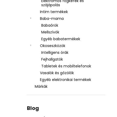
Elektromos fogkefék és
szájápolás
Intim termékek
Baba-mama
Babaőrök
Mellszívók
Egyéb babatermékek
Okoseszközök
Intelligens órák
Fejhallgatók
Tabletek és mobiltelefonok
Vasalók és gőzölők
Egyéb elektronikai termékek
Márkák
Blog