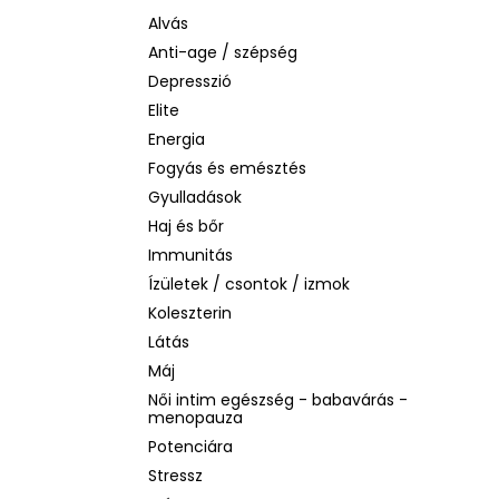
BIODERMA PHOTODERM AQUAFLUID
INVISIBLE SPF 50+ – LÁTHATATLAN
Alvás
ARCVÉDŐ KRÉM, 40 ML
Anti-age / szépség
2 480 Ft
Depresszió
Korábbi:
6 870 Ft
Elite
Energia
Fogyás és emésztés
Gyulladások
Haj és bőr
Immunitás
Ízületek / csontok / izmok
Koleszterin
Látás
Máj
Női intim egészség - babavárás -
menopauza
Potenciára
Stressz