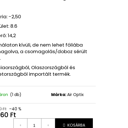
Y VÍZÁLLÓ
 FEKETE, 7,6 ML
ria: -2,50
Ft
let: 8.6
ő: 14,2
álaton kívüli, de nem lehet fóliába
agolva, a csomagolás/doboz sérült
.
iaországból, Olaszországból és
tországból importált termék.
áron
(1 db)
Márka:
Air Optix
0 Ft
–40 %
60 Ft
égár:
KOSÁRBA