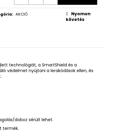
Nyomon
gória
:
AKCIÓ
követés
lett technológiát, a SmartShield és a
ló védelmet nyújtani a lerakódások ellen, és
.
golás/doboz sérült lehet.
t termék.