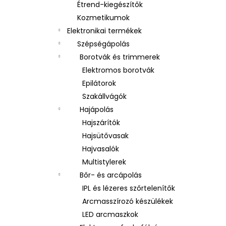
Étrend-kiegészítők
Kozmetikumok
Elektronikai termékek
Szépségápolás
Borotvák és trimmerek
Elektromos borotvák
Epilátorok
Szakállvágók
Hajápolás
Hajszárítók
Hajsütővasak
Hajvasalók
Multistylerek
Bőr- és arcápolás
IPL és lézeres szőrtelenítők
Arcmasszírozó készülékek
LED arcmaszkok