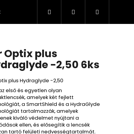
Keresés
Bejelentkezés
Kosár
k
Rendelésem
Minden termék
Agy
A
r Optix plus
draglyde -2,50 6ks
ptix plus Hydraglyde -2,50
az első és egyetlen olyan
ktlencsék, amelyek két fejlett
ológiát, a SmartShield és a HydraGlyde
nológiát tartalmazzák, amelyek
enek kiváló védelmet nyújtani a
Következő
ódások ellen, és elősegítik a lencsék
an tartó felületi nedvességtartalmát.