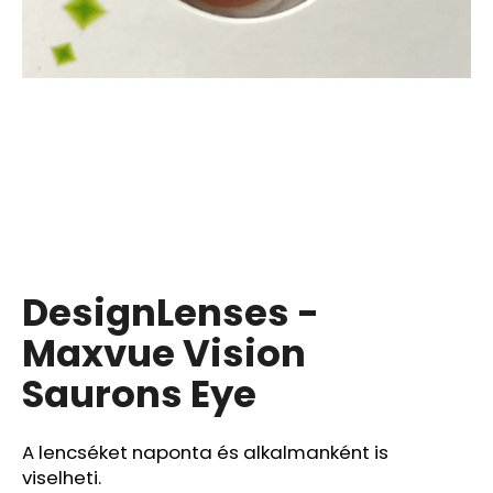
A
j
á
n
l
j
u
k
DesignLenses -
BIODERMA
ATODERM
TUSOLÓOLAJ
Maxvue Vision
200
ML
Saurons Eye
1
870
Ft
A lencséket naponta és alkalmanként is
Korábbi:
viselheti.
6