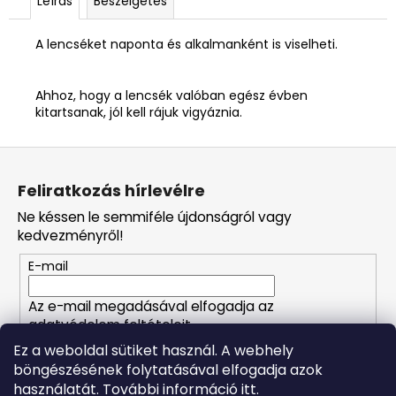
Leírás
Beszélgetés
A lencséket naponta és alkalmanként is viselheti.
Ahhoz, hogy a lencsék valóban egész évben
kitartsanak, jól kell rájuk vigyáznia.
L
á
Feliratkozás hírlevélre
b
Ne késsen le semmiféle újdonságról vagy
l
kedvezményről!
é
E-mail
c
Az e-mail megadásával elfogadja az
adatvédelem feltételeit.
Ez a weboldal sütiket használ. A webhely
böngészésének folytatásával elfogadja azok
FELIRATKOZÁS
használatát. További információ itt.