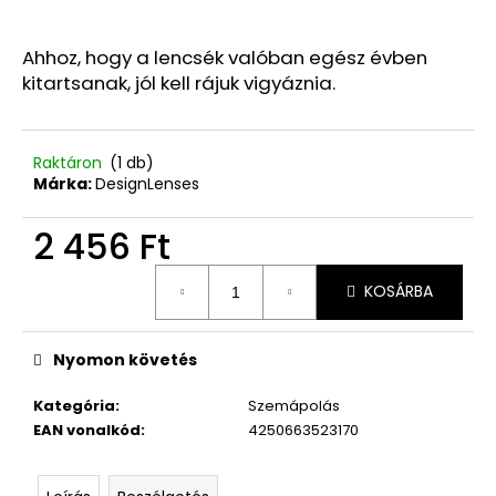
260
Ft
Ahhoz, hogy a lencsék valóban egész évben
kitartsanak, jól kell rájuk vigyáznia.
Raktáron
(1 db)
Márka:
DesignLenses
2 456 Ft
Egységár:
KOSÁRBA
Nyomon követés
Kategória
:
Szemápolás
EAN vonalkód
:
4250663523170