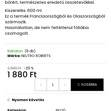
Ft
bőrért, természetes eredetű összetevőkkel.
Kiszerelés: 600 ml
Ez a termék Franciaországból és Olaszországból
származik.
Használatlan, de nem feltétlenül fóliába
csomagolt.
Raktáron
(8 db)
Márka:
NEUTRO ROBERTS
2 680 Ft
–29 %
1 880 Ft
Egységár:
KOSÁRBA
Nyomon követés
Kategória
:
AKCIÓ