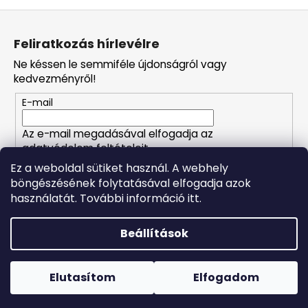
L
á
Feliratkozás hírlevélre
b
Ne késsen le semmiféle újdonságról vagy
l
kedvezményről!
é
E-mail
c
Az e-mail megadásával elfogadja az
adatvédelem feltételeit.
Ez a weboldal sütiket használ. A webhely
böngészésének folytatásával elfogadja azok
FELIRATKOZÁS
használatát. További információ itt.
Beállítások
Shoptet készítette
Forró napokon nem javasoljuk a csomagautomatákba
történő kézbesítést. A magas hőmérsékletre érzékeny
Copyright 2026
Naturalzen
. Minden jog fenntartva.
Süti
termékek átvételkor nem biztos, hogy optimális állapotban
Elutasítom
Elfogadom
beállítások szerkesztése
lesznek.