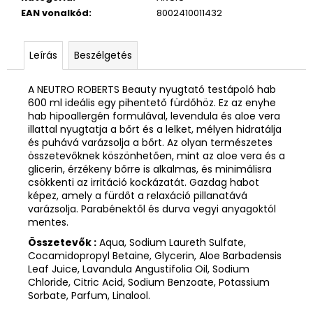
EAN vonalkód
:
8002410011432
Leírás
Beszélgetés
A NEUTRO ROBERTS Beauty nyugtató testápoló hab
600 ml ideális egy pihentető fürdőhöz. Ez az enyhe
hab hipoallergén formulával, levendula és aloe vera
illattal nyugtatja a bőrt és a lelket, mélyen hidratálja
és puhává varázsolja a bőrt. Az olyan természetes
összetevőknek köszönhetően, mint az aloe vera és a
glicerin, érzékeny bőrre is alkalmas, és minimálisra
csökkenti az irritáció kockázatát. Gazdag habot
képez, amely a fürdőt a relaxáció pillanatává
varázsolja. Parabénektől és durva vegyi anyagoktól
mentes.
Összetevők :
Aqua, Sodium Laureth Sulfate,
Cocamidopropyl Betaine, Glycerin, Aloe Barbadensis
Leaf Juice, Lavandula Angustifolia Oil, Sodium
Chloride, Citric Acid, Sodium Benzoate, Potassium
Sorbate, Parfum, Linalool.