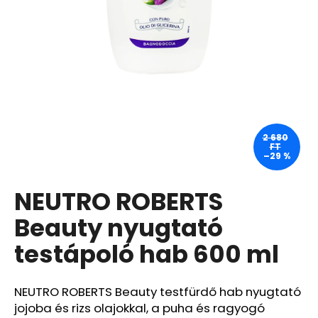
A
j
á
n
l
j
u
2 680
FT
k
–29 %
NEUTRO ROBERTS
GOPRO
ÚJRATÖLTHETŐ
AKKUMULÁTOR
Beauty nyugtató
ENDURO
testápoló hab 600 ml
8
400
Ft
Korábbi:
NEUTRO ROBERTS Beauty testfürdő hab nyugtató
11
jojoba és rizs olajokkal, a puha és ragyogó
760