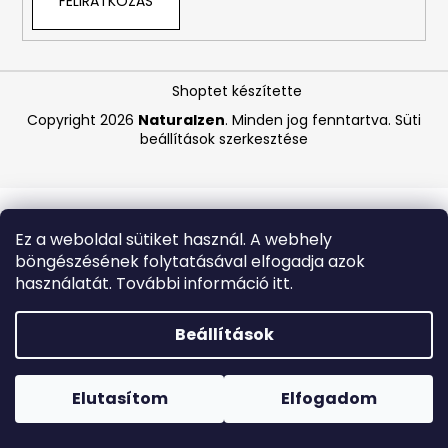
FELIRATKOZÁS
A
j
Shoptet készítette
á
Copyright 2026
Naturalzen
. Minden jog fenntartva.
Süti
n
beállítások szerkesztése
l
j
u
k
Ez a weboldal sütiket használ. A webhely
böngészésének folytatásával elfogadja azok
BEAUTY
használatát. További információ itt.
OF
JOSEON
MATTE
Beállítások
SUN
STICK
Forró napokon nem javasoljuk a csomagautomatákba
MUGWORT
történő kézbesítést. A magas hőmérsékletre érzékeny
+
termékek átvételkor nem biztos, hogy optimális állapotban
Elutasítom
Elfogadom
CAMELIA
lesznek.
SPF50+/PA++++,
18G