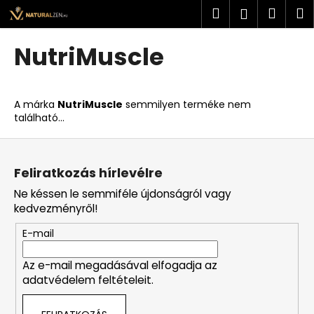
K
Ugrás
Keresés
Kosá
M
Bejelent
a
o
fő
Vissza
Vissza
s
tartalomhoz
NutriMuscle
á
M
r
i
A márka
NutriMuscle
semmilyen terméke nem
t
található...
k
L
e
á
r
Feliratkozás hírlevélre
b
e
Ne késsen le semmiféle újdonságról vagy
l
s
kedvezményről!
é
?
E-mail
c
Az e-mail megadásával elfogadja az
adatvédelem feltételeit.
KERESÉS