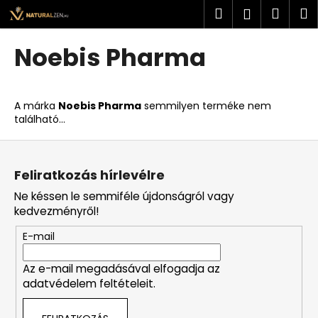
K
Ugrás
Keresés
Kosá
M
Bejelent
a
o
fő
Vissza
Vissza
s
tartalomhoz
Noebis Pharma
á
M
r
i
A márka
Noebis Pharma
semmilyen terméke nem
t
található...
k
L
e
á
r
Feliratkozás hírlevélre
b
e
Ne késsen le semmiféle újdonságról vagy
l
s
kedvezményről!
é
?
E-mail
c
Az e-mail megadásával elfogadja az
adatvédelem feltételeit.
KERESÉS