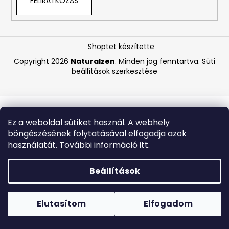
FELIRATKOZÁS
A
j
Shoptet készítette
á
Copyright 2026
Naturalzen
. Minden jog fenntartva.
Süti
n
beállítások szerkesztése
l
j
u
k
Ez a weboldal sütiket használ. A webhely
böngészésének folytatásával elfogadja azok
ASTRID
használatát. További információ itt.
HYALURONIC
GOLD
FIATALÍTÓ
Beállítások
HIDROGÉL
SZEMKÖRNYÉKÁPOLÓ
Forró napokon nem javasoljuk a csomagautomatákba
TAPASZOK
történő kézbesítést. A magas hőmérsékletre érzékeny
(EXP:
termékek átvételkor nem biztos, hogy optimális állapotban
Elutasítom
Elfogadom
03/26)
lesznek.
250