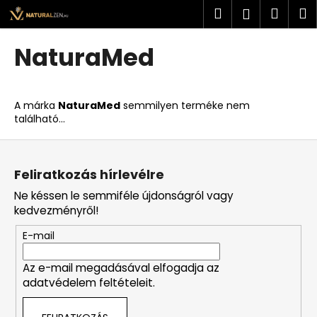
K
Ugrás
Keresés
Kosá
M
Bejelent
a
o
fő
Vissza
Vissza
s
tartalomhoz
NaturaMed
á
M
r
i
A márka
NaturaMed
semmilyen terméke nem
t
található...
k
L
e
á
r
Feliratkozás hírlevélre
b
e
Ne késsen le semmiféle újdonságról vagy
l
s
kedvezményről!
é
?
E-mail
c
Az e-mail megadásával elfogadja az
adatvédelem feltételeit.
KERESÉS