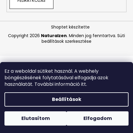
FELIRATKOZÁS
A
j
Shoptet készítette
á
Copyright 2026
Naturalzen
. Minden jog fenntartva.
Süti
n
beállítások szerkesztése
l
j
u
k
Ez a weboldal sütiket használ. A webhely
böngészésének folytatásával elfogadja azok
COCOSOLIS
használatát. További információ itt.
CITRO
SUNTAN
A
Beállítások
BODY
OIL
Forró napokon nem javasoljuk a csomagautomatákba
110ML
történő kézbesítést. A magas hőmérsékletre érzékeny
,
termékek átvételkor nem biztos, hogy optimális állapotban
Elutasítom
Elfogadom
EXP:
lesznek.
07/26