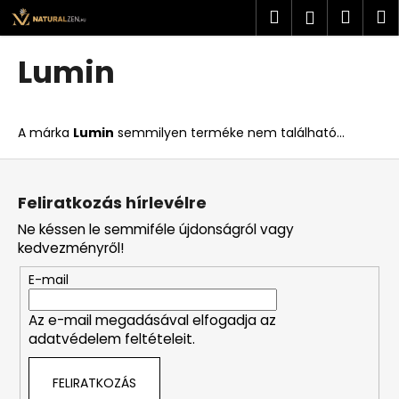
K
Ugrás
Keresés
Kosá
M
Bejelent
a
o
fő
Vissza
Vissza
s
tartalomhoz
Lumin
á
M
r
i
A márka
Lumin
semmilyen terméke nem található...
t
k
L
e
á
Feliratkozás hírlevélre
r
b
Ne késsen le semmiféle újdonságról vagy
e
l
kedvezményről!
s
é
?
E-mail
c
Az e-mail megadásával elfogadja az
adatvédelem feltételeit.
KERESÉS
FELIRATKOZÁS