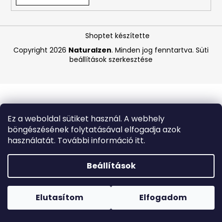
A
Shoptet készítette
j
á
Copyright 2026
Naturalzen
. Minden jog fenntartva.
Süti
beállítások szerkesztése
n
l
j
u
k
Ez a weboldal sütiket használ. A webhely
böngészésének folytatásával elfogadja azok
ANGELCARE
használatát. További információ itt.
AC25
LÉGZÉSFIGYELŐ
ÉS
Beállítások
VIDEÓS
BABAŐRZŐ
Forró napokon nem javasoljuk a csomagautomatákba
-
történő kézbesítést. A magas hőmérsékletre érzékeny
B-
termékek átvételkor nem biztos, hogy optimális állapotban
Elutasítom
Elfogadom
KATEGÓRIÁS
lesznek.
TERMÉK
-