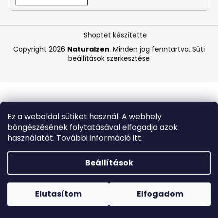
A
Shoptet készítette
j
á
Copyright 2026
Naturalzen
. Minden jog fenntartva.
Süti
beállítások szerkesztése
n
l
j
u
k
Ez a weboldal sütiket használ. A webhely
böngészésének folytatásával elfogadja azok
BRAUN
használatát. További információ itt.
ALL-
IN-
ONE
Beállítások
SERIES
7
Forró napokon nem javasoljuk a csomagautomatákba
MGK7460,
történő kézbesítést. A magas hőmérsékletre érzékeny
12V1
termékek átvételkor nem biztos, hogy optimális állapotban
Elutasítom
Elfogadom
SZETT
lesznek.
SZAKÁLL
-