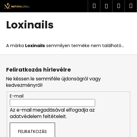
K
Ugrás
Keresés
Kosá
M
Bejelent
a
o
fő
Vissza
Vissza
s
tartalomhoz
Loxinails
á
M
r
i
A márka
Loxinails
semmilyen terméke nem található...
t
k
L
e
á
Feliratkozás hírlevélre
r
b
Ne késsen le semmiféle újdonságról vagy
e
l
kedvezményről!
s
é
?
E-mail
c
Az e-mail megadásával elfogadja az
adatvédelem feltételeit.
KERESÉS
FELIRATKOZÁS