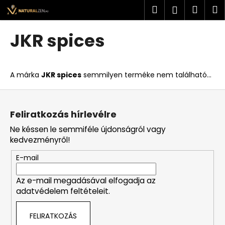
K
Ugrás
Keresés
Kosá
M
Bejelent
a
o
fő
Vissza
Vissza
s
tartalomhoz
JKR spices
á
M
r
i
A márka
JKR spices
semmilyen terméke nem található...
t
k
L
e
á
Feliratkozás hírlevélre
r
b
Ne késsen le semmiféle újdonságról vagy
e
l
kedvezményről!
s
é
?
E-mail
c
Az e-mail megadásával elfogadja az
adatvédelem feltételeit.
KERESÉS
FELIRATKOZÁS