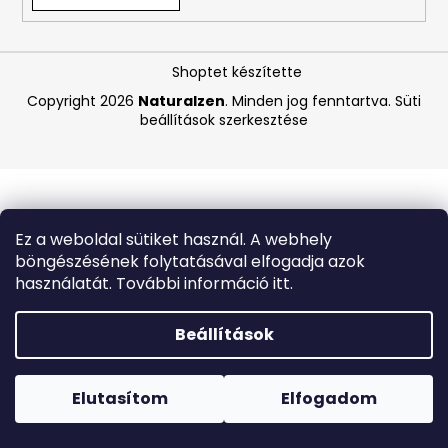
A
Shoptet készítette
j
á
Copyright 2026
Naturalzen
. Minden jog fenntartva.
Süti
beállítások szerkesztése
n
l
j
u
k
Ez a weboldal sütiket használ. A webhely
böngészésének folytatásával elfogadja azok
COCOSOLIS
használatát. További információ itt.
GLOW
SHIMMER
OIL
Beállítások
–
CSILLOGÓ
Forró napokon nem javasoljuk a csomagautomatákba
TESTÁPOLÓ
történő kézbesítést. A magas hőmérsékletre érzékeny
OLAJ,
termékek átvételkor nem biztos, hogy optimális állapotban
Elutasítom
Elfogadom
110
lesznek.
ML
,