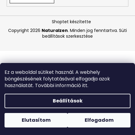
A
Shoptet készítette
j
á
Copyright 2026
Naturalzen
. Minden jog fenntartva.
Süti
beállítások szerkesztése
n
l
j
u
k
Ez a weboldal sütiket használ. A webhely
böngészésének folytatásával elfogadja azok
LA
használatát. További információ itt.
ROCHE-
POSAY
EFFACLAR
Beállítások
DUO+M
HIDRATÁLÓ
Forró napokon nem javasoljuk a csomagautomatákba
KORREKCIÓS
történő kézbesítést. A magas hőmérsékletre érzékeny
GÉL
termékek átvételkor nem biztos, hogy optimális állapotban
Elutasítom
Elfogadom
40
lesznek.
ML
(EXP.: