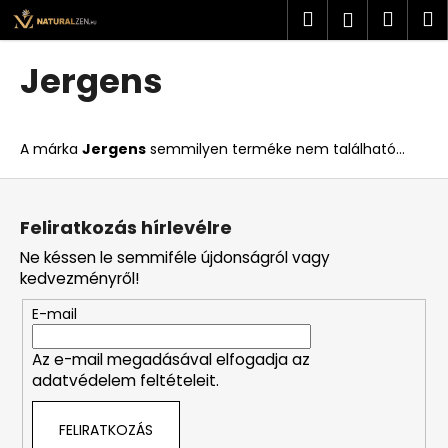
K
Ugrás
Keresés
Kosá
M
Bejelent
a
o
fő
Vissza
Vissza
s
tartalomhoz
Jergens
á
M
r
i
A márka
Jergens
semmilyen terméke nem található...
t
k
L
e
á
Feliratkozás hírlevélre
r
b
Ne késsen le semmiféle újdonságról vagy
e
l
kedvezményről!
s
é
?
E-mail
c
Az e-mail megadásával elfogadja az
adatvédelem feltételeit.
KERESÉS
FELIRATKOZÁS