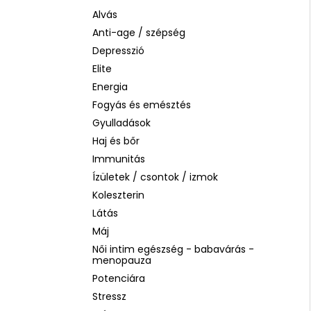
LA ROCHE-POSAY B5 RÁNCTALANÍTÓ
SZÉRUM ÉRZÉKENY BŐRRE, 10 ML
Alvás
Anti-age / szépség
1 760 Ft
Korábbi:
4 580 Ft
Depresszió
Elite
Energia
Fogyás és emésztés
Gyulladások
Haj és bőr
Immunitás
Ízületek / csontok / izmok
Koleszterin
Látás
Máj
Női intim egészség - babavárás -
menopauza
Potenciára
Stressz