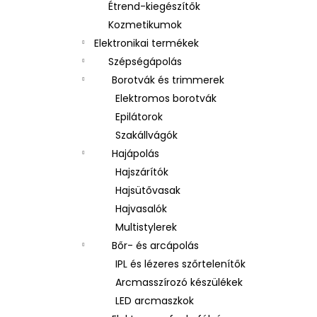
Étrend-kiegészítők
Kozmetikumok
Elektronikai termékek
Szépségápolás
Borotvák és trimmerek
Elektromos borotvák
Epilátorok
Szakállvágók
Hajápolás
Hajszárítók
Hajsütővasak
Hajvasalók
Multistylerek
Bőr- és arcápolás
IPL és lézeres szőrtelenítők
Arcmasszírozó készülékek
LED arcmaszkok