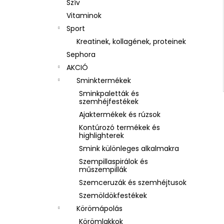
Szív
Vitaminok
Sport
Kreatinek, kollagének, proteinek
Sephora
AKCIÓ
Sminktermékek
Sminkpaletták és
szemhéjfestékek
Ajaktermékek és rúzsok
Kontúrozó termékek és
highlighterek
Smink különleges alkalmakra
Szempillaspirálok és
műszempillák
Szemceruzák és szemhéjtusok
Szemöldökfestékek
Körömápolás
Körömlakkok