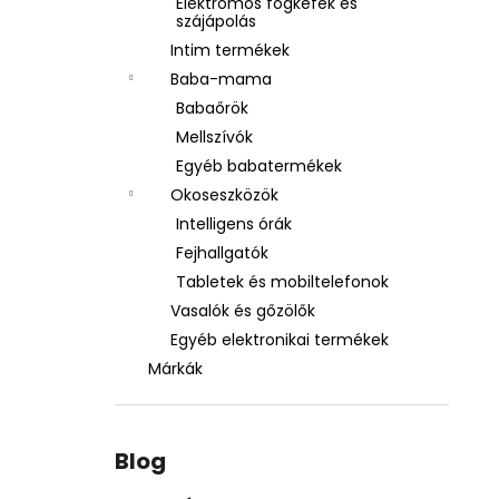
Elektromos fogkefék és
szájápolás
Intim termékek
Baba-mama
Babaőrök
Mellszívók
Egyéb babatermékek
Okoseszközök
Intelligens órák
Fejhallgatók
Tabletek és mobiltelefonok
Vasalók és gőzölők
Egyéb elektronikai termékek
Márkák
Blog