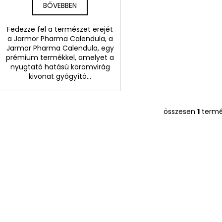
BŐVEBBEN
Fedezze fel a természet erejét
a Jarmor Pharma Calendula, a
Jarmor Pharma Calendula, egy
prémium termékkel, amelyet a
nyugtató hatású körömvirág
kivonat gyógyító...
összesen
1
term
L
i
s
t
a
i
r
á
n
y