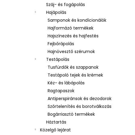
Száj- és fogápolás
Hajápolás
Samponok és kondícionálók
Hajformázó termékek
Hajszínezés és hajfestés
Fejbőrápolás
Hajnövesztő szérumok
Testápolás
Tusfürdők és szappanok
Testápoló tejek és krémek
Kéz- és lábápolás
Ragtapaszok
Antiperspiránsok és dezodorok
Szőrtelenítés és borotválkozás
Bogárriasztó termékek
Háztartás
Közelgő lejárat