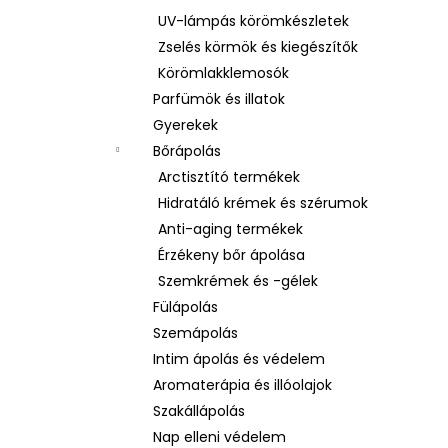
UV-lámpás körömkészletek
Zselés körmök és kiegészítők
Körömlakklemosók
Parfümök és illatok
Gyerekek
Bőrápolás
Arctisztító termékek
Hidratáló krémek és szérumok
Anti-aging termékek
Érzékeny bőr ápolása
Szemkrémek és -gélek
Fülápolás
Szemápolás
Intim ápolás és védelem
Aromaterápia és illóolajok
Szakállápolás
Nap elleni védelem