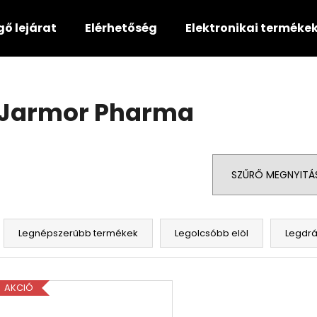
gő lejárat
Elérhetőség
Elektronikai terméke
Mit keres?
Jarmor Pharma
KERESÉS
SZŰRŐ MEGNYITÁ
Ajánljuk
T
e
Legnépszerűbb termékek
Legolcsóbb elöl
Legdr
r
m
T
é
AKCIÓ
e
k
r