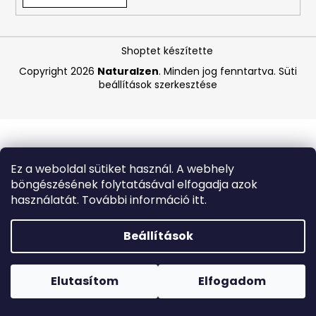
A
Shoptet készítette
j
á
Copyright 2026
Naturalzen
. Minden jog fenntartva.
Süti
beállítások szerkesztése
n
l
j
u
k
Ez a weboldal sütiket használ. A webhely
böngészésének folytatásával elfogadja azok
CARMEX
használatát. További információ itt.
HIDRATÁLÓ
AJAKÁPOLÓ
SPF
Beállítások
30
TRÓPUSI
Forró napokon nem javasoljuk a csomagautomatákba
GYÜMÖLCS
történő kézbesítést. A magas hőmérsékletre érzékeny
4,25
termékek átvételkor nem biztos, hogy optimális állapotban
Elutasítom
Elfogadom
G
lesznek.
340