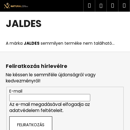
K
Ugrás
Keresés
Kosá
M
Bejelent
a
o
fő
Vissza
Vissza
s
tartalomhoz
JALDES
á
M
r
i
A márka
JALDES
semmilyen terméke nem található...
t
k
L
e
á
Feliratkozás hírlevélre
r
b
Ne késsen le semmiféle újdonságról vagy
e
l
kedvezményről!
s
é
?
E-mail
c
Az e-mail megadásával elfogadja az
adatvédelem feltételeit.
KERESÉS
FELIRATKOZÁS