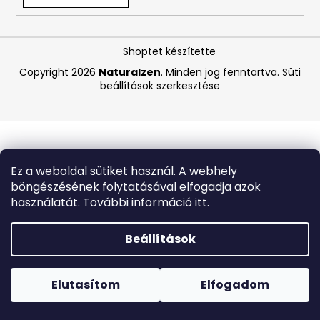
A
Shoptet készítette
j
á
Copyright 2026
Naturalzen
. Minden jog fenntartva.
Süti
beállítások szerkesztése
n
l
j
u
k
Ez a weboldal sütiket használ. A webhely
böngészésének folytatásával elfogadja azok
BEAUTY
használatát. További információ itt.
OF
JOSEON
MATTE
Beállítások
SUN
STICK
Forró napokon nem javasoljuk a csomagautomatákba
MUGWORT
történő kézbesítést. A magas hőmérsékletre érzékeny
+
termékek átvételkor nem biztos, hogy optimális állapotban
Elutasítom
Elfogadom
CAMELIA
lesznek.
SPF50+/PA++++,
18G