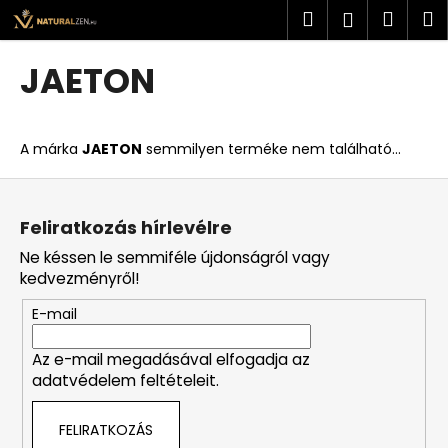
K
Ugrás
Keresés
Kosá
M
Bejelent
a
o
fő
Vissza
Vissza
s
tartalomhoz
JAETON
á
M
r
i
A márka
JAETON
semmilyen terméke nem található...
t
k
L
e
á
Feliratkozás hírlevélre
r
b
Ne késsen le semmiféle újdonságról vagy
e
l
kedvezményről!
s
é
?
E-mail
c
Az e-mail megadásával elfogadja az
adatvédelem feltételeit.
KERESÉS
FELIRATKOZÁS