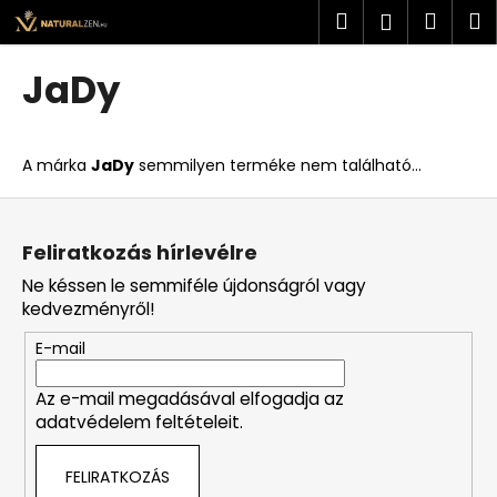
K
Ugrás
Keresés
Kosá
M
Bejelent
a
o
fő
Vissza
Vissza
s
tartalomhoz
JaDy
á
M
r
i
A márka
JaDy
semmilyen terméke nem található...
t
k
L
e
á
Feliratkozás hírlevélre
r
b
Ne késsen le semmiféle újdonságról vagy
e
l
kedvezményről!
s
é
?
E-mail
c
Az e-mail megadásával elfogadja az
adatvédelem feltételeit.
KERESÉS
FELIRATKOZÁS