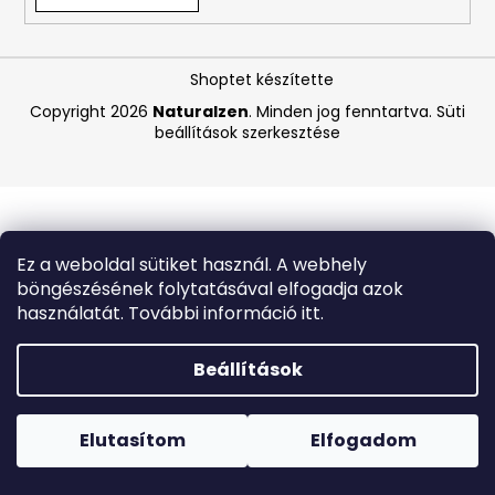
A
Shoptet készítette
j
á
Copyright 2026
Naturalzen
. Minden jog fenntartva.
Süti
beállítások szerkesztése
n
l
j
u
k
Ez a weboldal sütiket használ. A webhely
böngészésének folytatásával elfogadja azok
BEAUTY
használatát. További információ itt.
OF
JOSEON
MATTE
Beállítások
SUN
STICK
Forró napokon nem javasoljuk a csomagautomatákba
MUGWORT
történő kézbesítést. A magas hőmérsékletre érzékeny
+
termékek átvételkor nem biztos, hogy optimális állapotban
Elutasítom
Elfogadom
CAMELIA
lesznek.
SPF50+/PA++++,
18G