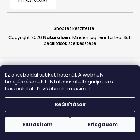
FELIRATKOZÁS
A
j
Shoptet készítette
á
Copyright 2026
Naturalzen
. Minden jog fenntartva.
Süti
n
beállítások szerkesztése
l
j
u
k
Ez a weboldal sütiket használ. A webhely
böngészésének folytatásával elfogadja azok
COCOSOLIS
használatát. További információ itt.
GLOW
SHIMMER
OIL
Beállítások
–
CSILLOGÓ
Forró napokon nem javasoljuk a csomagautomatákba
TESTÁPOLÓ
történő kézbesítést. A magas hőmérsékletre érzékeny
OLAJ,
termékek átvételkor nem biztos, hogy optimális állapotban
Elutasítom
Elfogadom
110
lesznek.
ML
,