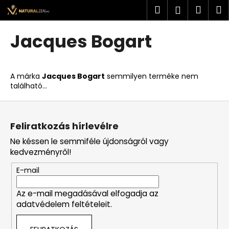
K
Ugrás
Keresés
Kosá
M
Bejelent
a
o
fő
Vissza
Vissza
s
tartalomhoz
Jacques Bogart
á
M
r
i
A márka
Jacques Bogart
semmilyen terméke nem
t
található...
k
L
e
á
r
Feliratkozás hírlevélre
b
e
Ne késsen le semmiféle újdonságról vagy
l
s
kedvezményről!
é
?
E-mail
c
Az e-mail megadásával elfogadja az
adatvédelem feltételeit.
KERESÉS