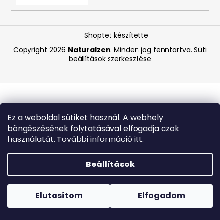
A
Shoptet készítette
j
á
Copyright 2026
Naturalzen
. Minden jog fenntartva.
Süti
beállítások szerkesztése
n
l
j
u
k
Ez a weboldal sütiket használ. A webhely
böngészésének folytatásával elfogadja azok
SOL
használatát. További információ itt.
DE
JANEIRO
RIO
Beállítások
RADIANCE
BODY
Forró napokon nem javasoljuk a csomagautomatákba
LOTION
történő kézbesítést. A magas hőmérsékletre érzékeny
–
termékek átvételkor nem biztos, hogy optimális állapotban
Elutasítom
Elfogadom
SPF
lesznek.
50
TESTÁPOLÓ,