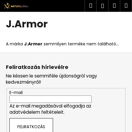
K
Ugrás
Keresés
Kosá
M
Bejelent
a
o
fő
Vissza
Vissza
s
tartalomhoz
J.Armor
á
M
r
i
A márka
J.Armor
semmilyen terméke nem található...
t
k
L
e
á
Feliratkozás hírlevélre
r
b
Ne késsen le semmiféle újdonságról vagy
e
l
kedvezményről!
s
é
?
E-mail
c
Az e-mail megadásával elfogadja az
adatvédelem feltételeit.
KERESÉS
FELIRATKOZÁS