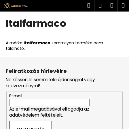
K
Ugrás
Keresés
Kosá
M
Bejelent
a
o
fő
Vissza
Vissza
s
tartalomhoz
Italfarmaco
á
M
r
i
A márka
Italfarmaco
semmilyen terméke nem
t
található...
k
L
e
á
r
Feliratkozás hírlevélre
b
e
Ne késsen le semmiféle újdonságról vagy
l
s
kedvezményről!
é
?
E-mail
c
Az e-mail megadásával elfogadja az
adatvédelem feltételeit.
KERESÉS