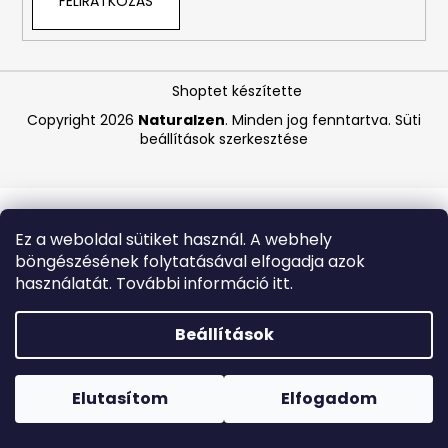
FELIRATKOZÁS
A
j
Shoptet készítette
á
Copyright 2026
Naturalzen
. Minden jog fenntartva.
Süti
n
beállítások szerkesztése
l
j
u
k
Ez a weboldal sütiket használ. A webhely
böngészésének folytatásával elfogadja azok
ASTRID
használatát. További információ itt.
HYALURONIC
GOLD
FIATALÍTÓ
Beállítások
HIDROGÉL
SZEMKÖRNYÉKÁPOLÓ
Forró napokon nem javasoljuk a csomagautomatákba
TAPASZOK
történő kézbesítést. A magas hőmérsékletre érzékeny
(EXP:
termékek átvételkor nem biztos, hogy optimális állapotban
Elutasítom
Elfogadom
03/26)
lesznek.
250