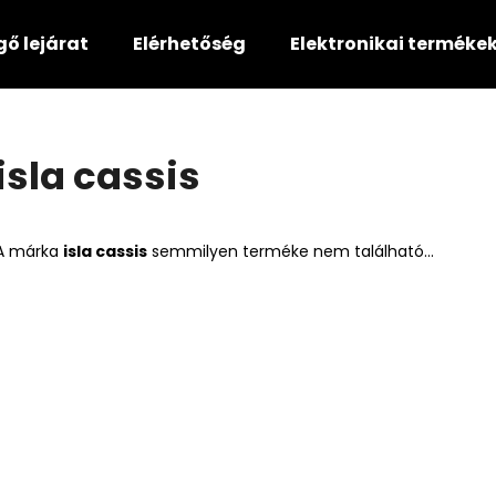
gő lejárat
Elérhetőség
Elektronikai terméke
Mit keres?
isla cassis
KERESÉS
A márka
isla cassis
semmilyen terméke nem található...
Ajánljuk