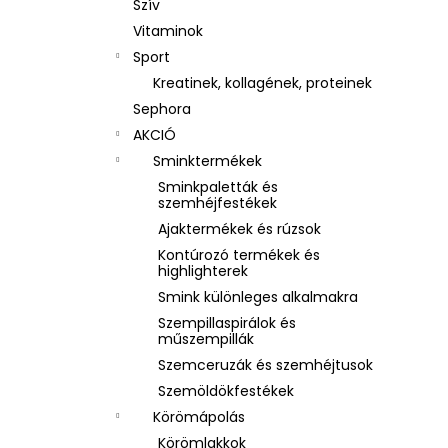
Szív
Vitaminok
Sport
Kreatinek, kollagének, proteinek
Sephora
AKCIÓ
Sminktermékek
Sminkpaletták és
szemhéjfestékek
Ajaktermékek és rúzsok
Kontúrozó termékek és
highlighterek
Smink különleges alkalmakra
Szempillaspirálok és
műszempillák
Szemceruzák és szemhéjtusok
Szemöldökfestékek
Körömápolás
Körömlakkok