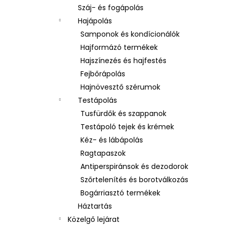
Száj- és fogápolás
Hajápolás
Samponok és kondícionálók
Hajformázó termékek
Hajszínezés és hajfestés
Fejbőrápolás
Hajnövesztő szérumok
Testápolás
Tusfürdők és szappanok
Testápoló tejek és krémek
Kéz- és lábápolás
Ragtapaszok
Antiperspiránsok és dezodorok
Szőrtelenítés és borotválkozás
Bogárriasztó termékek
Háztartás
Közelgő lejárat