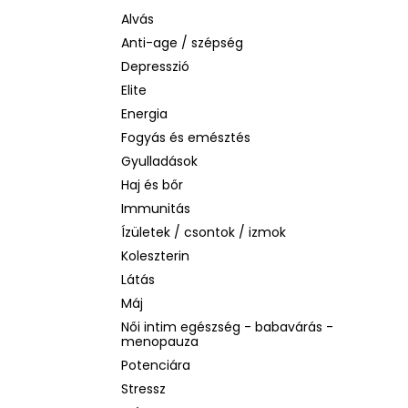
BIODERMA PHOTODERM AQUAFLUID
INVISIBLE SPF 50+ – LÁTHATATLAN
Alvás
ARCVÉDŐ KRÉM, 40 ML
Anti-age / szépség
2 480 Ft
Depresszió
Korábbi:
6 870 Ft
Elite
Energia
Fogyás és emésztés
Gyulladások
Haj és bőr
Immunitás
Ízületek / csontok / izmok
Koleszterin
Látás
Máj
Női intim egészség - babavárás -
menopauza
Potenciára
Stressz