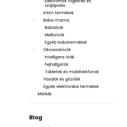
Elektromos fogkefék és
szájápolás
Intim termékek
Baba-mama
Babaőrök
Mellszívók
Egyéb babatermékek
Okoseszközök
Intelligens órák
Fejhallgatók
Tabletek és mobiltelefonok
Vasalók és gőzölők
Egyéb elektronikai termékek
Márkák
Blog