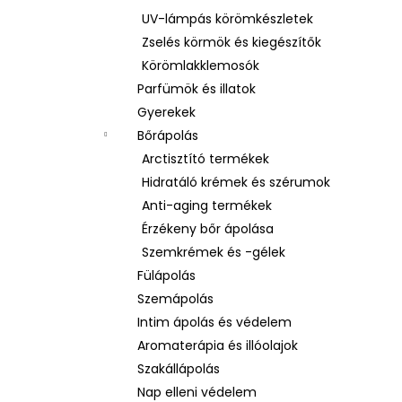
UV-lámpás körömkészletek
Zselés körmök és kiegészítők
Körömlakklemosók
Parfümök és illatok
Gyerekek
Bőrápolás
Arctisztító termékek
Hidratáló krémek és szérumok
Anti-aging termékek
Érzékeny bőr ápolása
Szemkrémek és -gélek
Fülápolás
Szemápolás
Intim ápolás és védelem
Aromaterápia és illóolajok
Szakállápolás
Nap elleni védelem