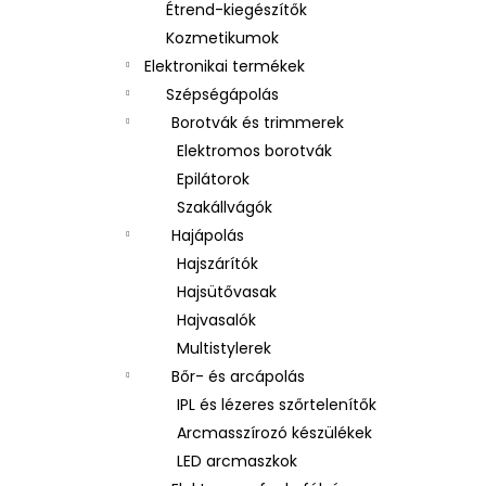
Étrend-kiegészítők
Kozmetikumok
Elektronikai termékek
Szépségápolás
Borotvák és trimmerek
Elektromos borotvák
Epilátorok
Szakállvágók
Hajápolás
Hajszárítók
Hajsütővasak
Hajvasalók
Multistylerek
Bőr- és arcápolás
IPL és lézeres szőrtelenítők
Arcmasszírozó készülékek
LED arcmaszkok