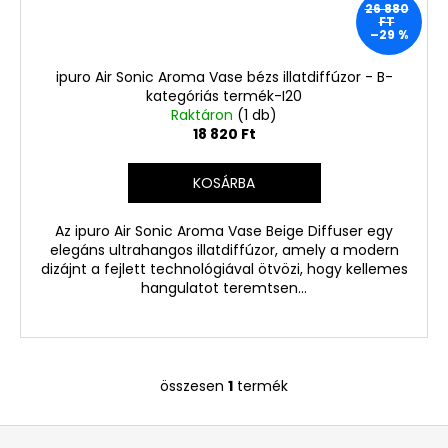
26 880
2
FT
060
–29 %
Ft
Korábbi:
ipuro Air Sonic Aroma Vase bézs illatdiffúzor - B-
3
kategóriás termék-I20
880
Raktáron
(1 db)
Ft
18 820 Ft
KOSÁRBA
Az ipuro Air Sonic Aroma Vase Beige Diffuser egy
elegáns ultrahangos illatdiffúzor, amely a modern
dizájnt a fejlett technológiával ötvözi, hogy kellemes
hangulatot teremtsen...
összesen
1
termék
L
i
L
s