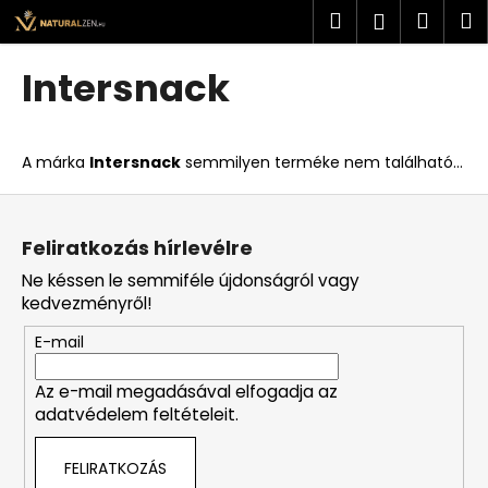
K
Ugrás
Keresés
Kosá
M
Bejelent
a
o
fő
Vissza
Vissza
s
tartalomhoz
Intersnack
á
M
r
i
A márka
Intersnack
semmilyen terméke nem található...
t
k
L
e
á
Feliratkozás hírlevélre
r
b
Ne késsen le semmiféle újdonságról vagy
e
l
kedvezményről!
s
é
?
E-mail
c
Az e-mail megadásával elfogadja az
adatvédelem feltételeit.
KERESÉS
FELIRATKOZÁS