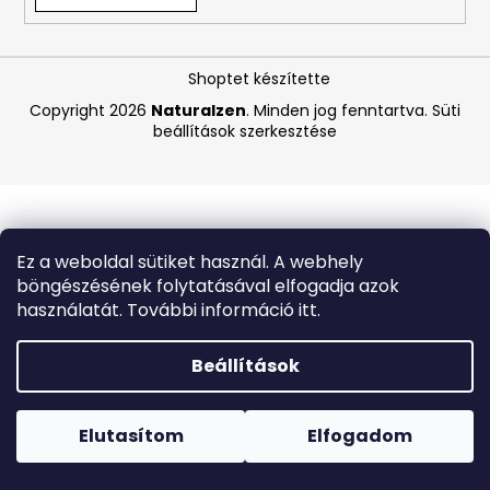
A
Shoptet készítette
j
á
Copyright 2026
Naturalzen
. Minden jog fenntartva.
Süti
beállítások szerkesztése
n
l
j
u
k
Ez a weboldal sütiket használ. A webhely
böngészésének folytatásával elfogadja azok
BEAUTY
használatát. További információ itt.
OF
JOSEON
MATTE
Beállítások
SUN
STICK
Forró napokon nem javasoljuk a csomagautomatákba
MUGWORT
történő kézbesítést. A magas hőmérsékletre érzékeny
+
termékek átvételkor nem biztos, hogy optimális állapotban
Elutasítom
Elfogadom
CAMELIA
lesznek.
SPF50+/PA++++,
18G