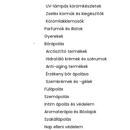
UV-lámpás körömkészletek
Zselés körmök és kiegészítők
Körömlakklemosók
Parfümök és illatok
Gyerekek
Bőrápolás
Arctisztító termékek
Hidratáló krémek és szérumok
Anti-aging termékek
Érzékeny bőr ápolása
Szemkrémek és -gélek
Fülápolás
Szemápolás
Intim ápolás és védelem
Aromaterápia és illóolajok
Szakállápolás
Nap elleni védelem