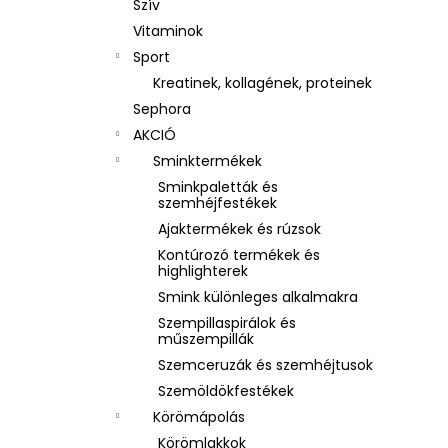
Szív
Vitaminok
Sport
Kreatinek, kollagének, proteinek
Sephora
AKCIÓ
Sminktermékek
Sminkpaletták és
szemhéjfestékek
Ajaktermékek és rúzsok
Kontúrozó termékek és
highlighterek
Smink különleges alkalmakra
Szempillaspirálok és
műszempillák
Szemceruzák és szemhéjtusok
Szemöldökfestékek
Körömápolás
Körömlakkok