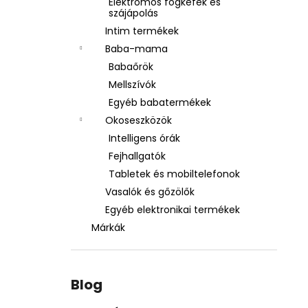
Elektromos fogkefék és
szájápolás
Intim termékek
Baba-mama
Babaőrök
Mellszívók
Egyéb babatermékek
Okoseszközök
Intelligens órák
Fejhallgatók
Tabletek és mobiltelefonok
Vasalók és gőzölők
Egyéb elektronikai termékek
Márkák
Blog