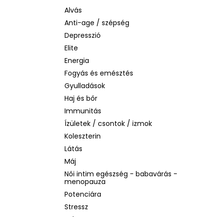
LA ROCHE-POSAY B5 RÁNCTALANÍTÓ
SZÉRUM ÉRZÉKENY BŐRRE, 10 ML
Alvás
Anti-age / szépség
1 760 Ft
Korábbi:
4 580 Ft
Depresszió
Elite
Energia
Fogyás és emésztés
Gyulladások
Haj és bőr
Immunitás
Ízületek / csontok / izmok
Koleszterin
Látás
Máj
Női intim egészség - babavárás -
menopauza
Potenciára
Stressz