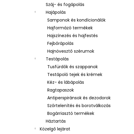
Száj- és fogápolás
Hajápolás
Samponok és kondícionálók
Hajformázó termékek
Hajszínezés és hajfestés
Fejbőrápolás
Hajnövesztő szérumok
Testápolás
Tusfürdők és szappanok
Testápoló tejek és krémek
Kéz- és lábápolás
Ragtapaszok
Antiperspiránsok és dezodorok
Szőrtelenítés és borotválkozás
Bogárriasztó termékek
Háztartás
Közelgő lejárat