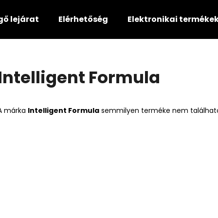
gő lejárat
Elérhetőség
Elektronikai terméke
Mit keres?
Intelligent Formula
KERESÉS
A márka
Intelligent Formula
semmilyen terméke nem található.
Ajánljuk