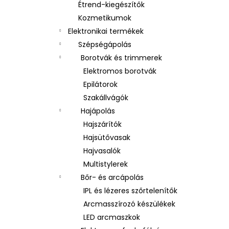
Étrend-kiegészítők
Kozmetikumok
Elektronikai termékek
Szépségápolás
Borotvák és trimmerek
Elektromos borotvák
Epilátorok
Szakállvágók
Hajápolás
Hajszárítók
Hajsütővasak
Hajvasalók
Multistylerek
Bőr- és arcápolás
IPL és lézeres szőrtelenítők
Arcmasszírozó készülékek
LED arcmaszkok