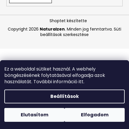
A
Shoptet készítette
j
á
Copyright 2026
Naturalzen
. Minden jog fenntartva.
Süti
beállítások szerkesztése
n
l
j
u
k
Ez a weboldal sütiket használ. A webhely
böngészésének folytatásával elfogadja azok
ANGELCARE
használatát. További információ itt.
AC25
LÉGZÉSFIGYELŐ
ÉS
Beállítások
VIDEÓS
BABAŐRZŐ
Forró napokon nem javasoljuk a csomagautomatákba
-
történő kézbesítést. A magas hőmérsékletre érzékeny
B-
termékek átvételkor nem biztos, hogy optimális állapotban
Elutasítom
Elfogadom
KATEGÓRIÁS
lesznek.
TERMÉK
-