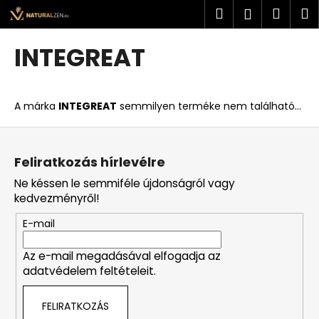
K
Ugrás
Keresés
Kosá
M
Bejelent
a
o
fő
Vissza
Vissza
s
tartalomhoz
INTEGREAT
á
M
r
i
A márka
INTEGREAT
semmilyen terméke nem található...
t
k
L
e
á
Feliratkozás hírlevélre
r
b
Ne késsen le semmiféle újdonságról vagy
e
l
kedvezményről!
s
é
?
E-mail
c
Az e-mail megadásával elfogadja az
adatvédelem feltételeit.
KERESÉS
FELIRATKOZÁS