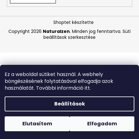
A
Shoptet készítette
j
á
Copyright 2026
Naturalzen
. Minden jog fenntartva.
Süti
beállítások szerkesztése
n
l
j
u
k
Ez a weboldal sütiket használ. A webhely
böngészésének folytatásával elfogadja azok
BEAUTY
használatát. További információ itt.
OF
JOSEON
MATTE
Beállítások
SUN
STICK
Forró napokon nem javasoljuk a csomagautomatákba
MUGWORT
történő kézbesítést. A magas hőmérsékletre érzékeny
+
termékek átvételkor nem biztos, hogy optimális állapotban
Elutasítom
Elfogadom
CAMELIA
lesznek.
SPF50+/PA++++,
18G