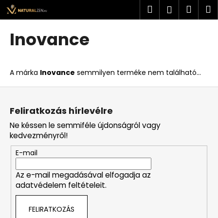
K
Ugrás
Keresés
Kosá
M
Bejelent
a
o
fő
Vissza
Vissza
s
tartalomhoz
Inovance
á
M
r
i
A márka
Inovance
semmilyen terméke nem található...
t
k
L
e
á
Feliratkozás hírlevélre
r
b
Ne késsen le semmiféle újdonságról vagy
e
l
kedvezményről!
s
é
?
E-mail
c
Az e-mail megadásával elfogadja az
adatvédelem feltételeit.
KERESÉS
FELIRATKOZÁS