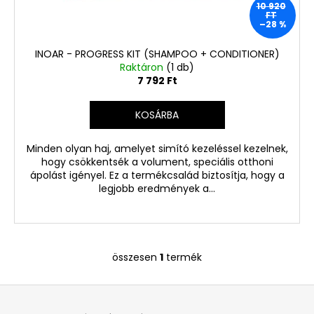
B-
10 920
FT
KATEGÓRIÁS
–28 %
TERMÉK,
DOBOZ
NÉLKÜL
INOAR - PROGRESS KIT (SHAMPOO + CONDITIONER)
(C49-
Raktáron
(1 db)
1)
7 792 Ft
16
040
KOSÁRBA
Ft
Korábbi:
24
Minden olyan haj, amelyet simító kezeléssel kezelnek,
680
hogy csökkentsék a volument, speciális otthoni
Ft
ápolást igényel. Ez a termékcsalád biztosítja, hogy a
legjobb eredmények a...
összesen
1
termék
L
i
L
s
á
t