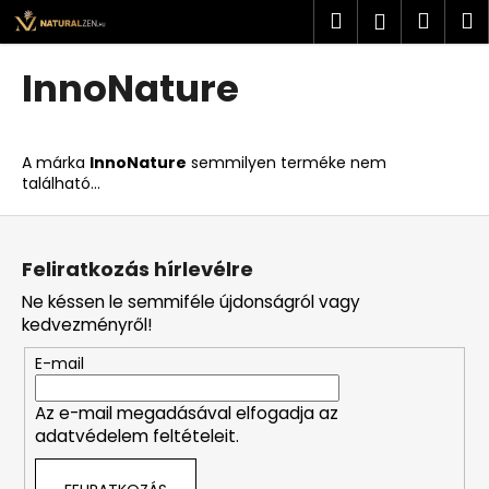
K
Ugrás
Keresés
Kosá
M
Bejelent
a
o
fő
Vissza
Vissza
s
tartalomhoz
InnoNature
á
M
r
i
A márka
InnoNature
semmilyen terméke nem
t
található...
k
L
e
á
r
Feliratkozás hírlevélre
b
e
Ne késsen le semmiféle újdonságról vagy
l
s
kedvezményről!
é
?
E-mail
c
Az e-mail megadásával elfogadja az
adatvédelem feltételeit.
KERESÉS