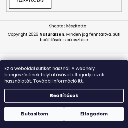
FELIRATKOZÁS
A
j
Shoptet készítette
á
Copyright 2026
Naturalzen
. Minden jog fenntartva.
Süti
n
beállítások szerkesztése
l
j
u
k
Ez a weboldal sütiket használ. A webhely
böngészésének folytatásával elfogadja azok
BIODERMA
használatát. További információ itt.
ATODERM
TUSOLÓOLAJ
200
Beállítások
ML
Forró napokon nem javasoljuk a csomagautomatákba
1
történő kézbesítést. A magas hőmérsékletre érzékeny
870
termékek átvételkor nem biztos, hogy optimális állapotban
Elutasítom
Elfogadom
Ft
lesznek.
Korábbi:
6