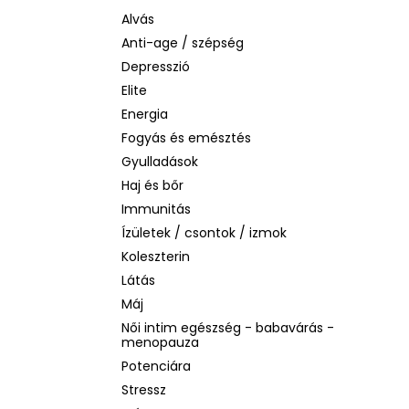
BIODERMA PHOTODERM AQUAFLUID
INVISIBLE SPF 50+ – LÁTHATATLAN
Alvás
ARCVÉDŐ KRÉM, 40 ML
Anti-age / szépség
2 480 Ft
Depresszió
Korábbi:
6 870 Ft
Elite
Energia
Fogyás és emésztés
Gyulladások
Haj és bőr
Immunitás
Ízületek / csontok / izmok
Koleszterin
Látás
Máj
Női intim egészség - babavárás -
menopauza
Potenciára
Stressz