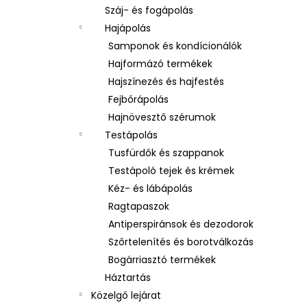
Száj- és fogápolás
Hajápolás
Samponok és kondícionálók
Hajformázó termékek
Hajszínezés és hajfestés
Fejbőrápolás
Hajnövesztő szérumok
Testápolás
Tusfürdők és szappanok
Testápoló tejek és krémek
Kéz- és lábápolás
Ragtapaszok
Antiperspiránsok és dezodorok
Szőrtelenítés és borotválkozás
Bogárriasztó termékek
Háztartás
Közelgő lejárat