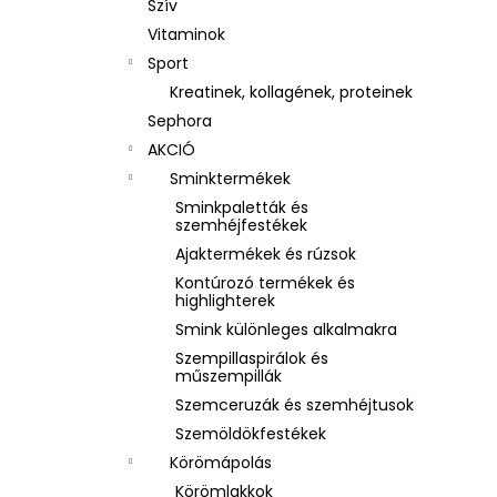
Szív
Vitaminok
Sport
Kreatinek, kollagének, proteinek
Sephora
AKCIÓ
Sminktermékek
Sminkpaletták és
szemhéjfestékek
Ajaktermékek és rúzsok
Kontúrozó termékek és
highlighterek
Smink különleges alkalmakra
Szempillaspirálok és
műszempillák
Szemceruzák és szemhéjtusok
Szemöldökfestékek
Körömápolás
Körömlakkok