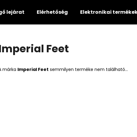
gő lejárat
Elérhetőség
Elektronikai terméke
Mit keres?
Imperial Feet
KERESÉS
A márka
Imperial Feet
semmilyen terméke nem található...
Ajánljuk