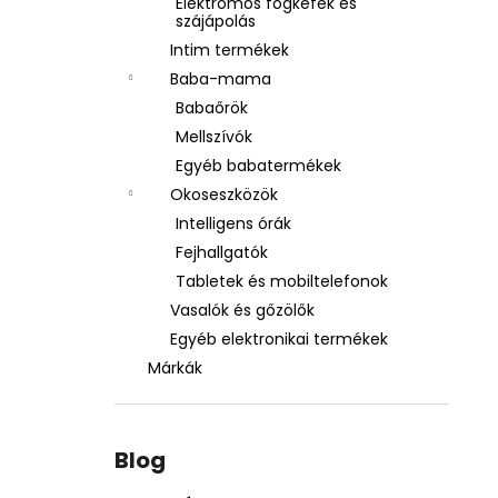
Elektromos fogkefék és
szájápolás
Intim termékek
Baba-mama
Babaőrök
Mellszívók
Egyéb babatermékek
Okoseszközök
Intelligens órák
Fejhallgatók
Tabletek és mobiltelefonok
Vasalók és gőzölők
Egyéb elektronikai termékek
Márkák
Blog