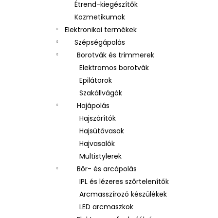
Étrend-kiegészítők
Kozmetikumok
Elektronikai termékek
Szépségápolás
Borotvák és trimmerek
Elektromos borotvák
Epilátorok
Szakállvágók
Hajápolás
Hajszárítók
Hajsütővasak
Hajvasalók
Multistylerek
Bőr- és arcápolás
IPL és lézeres szőrtelenítők
Arcmasszírozó készülékek
LED arcmaszkok