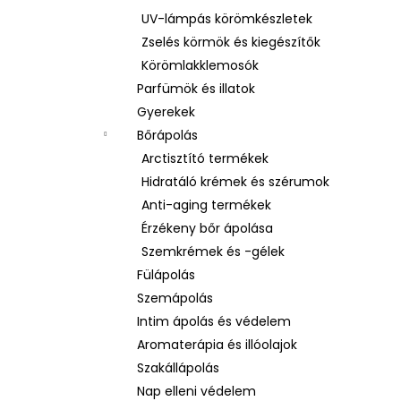
UV-lámpás körömkészletek
Zselés körmök és kiegészítők
Körömlakklemosók
Parfümök és illatok
Gyerekek
Bőrápolás
Arctisztító termékek
Hidratáló krémek és szérumok
Anti-aging termékek
Érzékeny bőr ápolása
Szemkrémek és -gélek
Fülápolás
Szemápolás
Intim ápolás és védelem
Aromaterápia és illóolajok
Szakállápolás
Nap elleni védelem