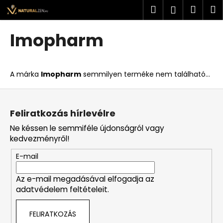
K
Ugrás
Keresés
Kosá
M
Bejelent
a
o
fő
Vissza
Vissza
s
tartalomhoz
Imopharm
á
M
r
i
A márka
Imopharm
semmilyen terméke nem található...
t
k
L
e
á
Feliratkozás hírlevélre
r
b
Ne késsen le semmiféle újdonságról vagy
e
l
kedvezményről!
s
é
?
E-mail
c
Az e-mail megadásával elfogadja az
adatvédelem feltételeit.
KERESÉS
FELIRATKOZÁS