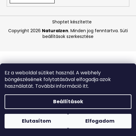
A
Shoptet készítette
j
á
Copyright 2026
Naturalzen
. Minden jog fenntartva.
Süti
beállítások szerkesztése
n
l
j
u
k
Ez a weboldal sütiket használ. A webhely
böngészésének folytatásával elfogadja azok
BIODERMA
használatát. További információ itt.
PHOTODERM
BRUME
INVISIBLE
Beállítások
SPF30
LÁTHATATLAN
Forró napokon nem javasoljuk a csomagautomatákba
FÉNYVÉDŐ
történő kézbesítést. A magas hőmérsékletre érzékeny
PERMET
termékek átvételkor nem biztos, hogy optimális állapotban
Elutasítom
Elfogadom
150
lesznek.
ML,
EXP