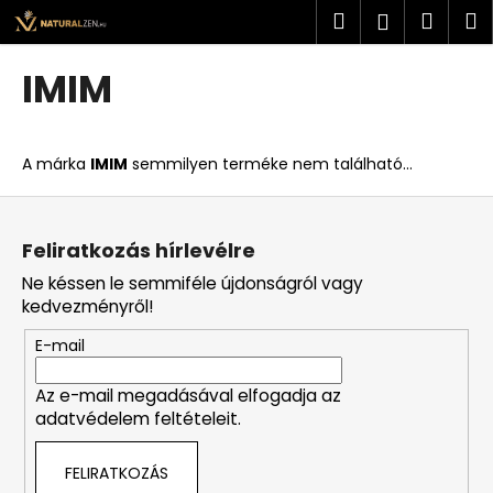
K
Ugrás
Keresés
Kosá
M
Bejelent
a
o
fő
Vissza
Vissza
s
tartalomhoz
IMIM
á
M
r
i
A márka
IMIM
semmilyen terméke nem található...
t
k
L
e
á
Feliratkozás hírlevélre
r
b
Ne késsen le semmiféle újdonságról vagy
e
l
kedvezményről!
s
é
?
E-mail
c
Az e-mail megadásával elfogadja az
adatvédelem feltételeit.
KERESÉS
FELIRATKOZÁS