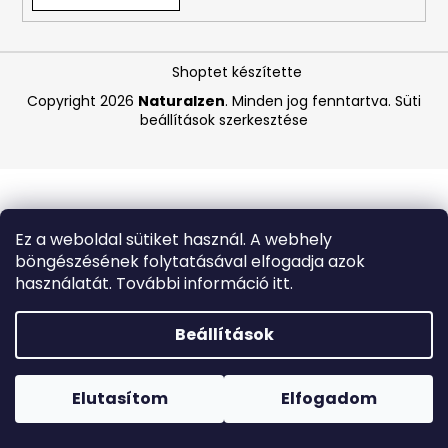
A
Shoptet készítette
j
á
Copyright 2026
Naturalzen
. Minden jog fenntartva.
Süti
beállítások szerkesztése
n
l
j
u
k
Ez a weboldal sütiket használ. A webhely
böngészésének folytatásával elfogadja azok
ANGELCARE
használatát. További információ itt.
AC25
LÉGZÉSFIGYELŐ
ÉS
Beállítások
VIDEÓS
BABAŐRZŐ
Forró napokon nem javasoljuk a csomagautomatákba
-
történő kézbesítést. A magas hőmérsékletre érzékeny
B-
termékek átvételkor nem biztos, hogy optimális állapotban
Elutasítom
Elfogadom
KATEGÓRIÁS
lesznek.
TERMÉK
-