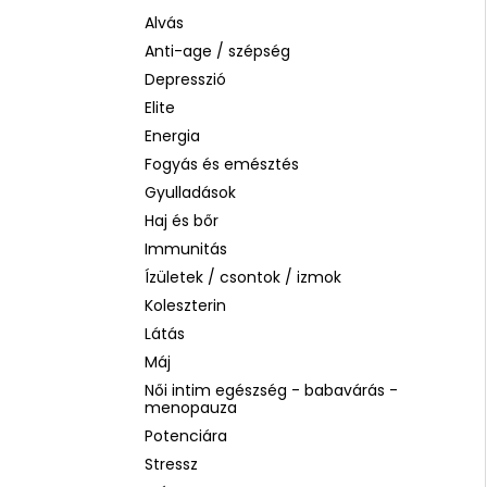
SOL DE JANEIRO RIO RADIANCE BODY
LOTION – SPF 50 TESTÁPOLÓ, 200 ML
Alvás
Anti-age / szépség
2 930 Ft
Korábbi:
14 990 Ft
Depresszió
Elite
Energia
Fogyás és emésztés
Gyulladások
Haj és bőr
Immunitás
Ízületek / csontok / izmok
Koleszterin
Látás
Máj
Női intim egészség - babavárás -
menopauza
Potenciára
Stressz