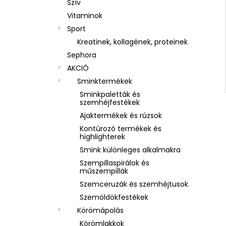
Szív
Vitaminok
Sport
Kreatinek, kollagének, proteinek
Sephora
AKCIÓ
Sminktermékek
Sminkpaletták és
szemhéjfestékek
Ajaktermékek és rúzsok
Kontúrozó termékek és
highlighterek
Smink különleges alkalmakra
Szempillaspirálok és
műszempillák
Szemceruzák és szemhéjtusok
Szemöldökfestékek
Körömápolás
Körömlakkok