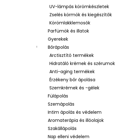
UV-lámpás körömkészletek
Zselés körmök és kiegészítők
Körömlakklemosók
Parfümök és illatok
Gyerekek
Bőrápolás
Arctisztító termékek
Hidratáló krémek és szérumok
Anti-aging termékek
Érzékeny bőr ápolása
Szemkrémek és -gélek
Fülápolás
Szemápolás
Intim ápolás és védelem
Aromaterápia és illóolajok
Szakállápolás
Nap elleni védelem