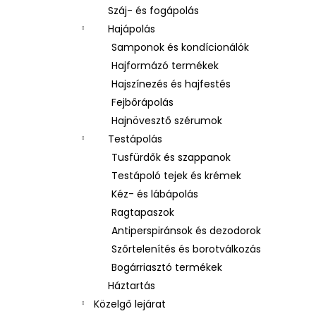
Száj- és fogápolás
Hajápolás
Samponok és kondícionálók
Hajformázó termékek
Hajszínezés és hajfestés
Fejbőrápolás
Hajnövesztő szérumok
Testápolás
Tusfürdők és szappanok
Testápoló tejek és krémek
Kéz- és lábápolás
Ragtapaszok
Antiperspiránsok és dezodorok
Szőrtelenítés és borotválkozás
Bogárriasztó termékek
Háztartás
Közelgő lejárat