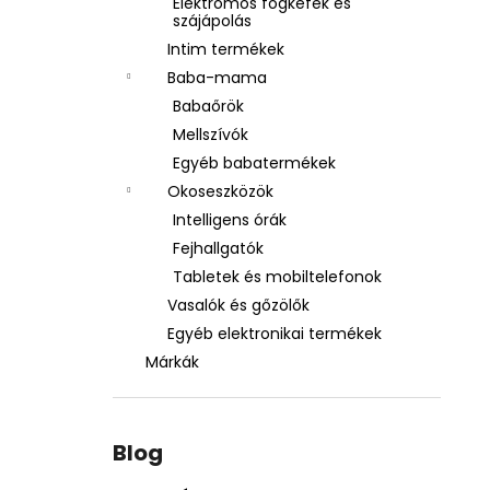
Elektromos fogkefék és
szájápolás
Intim termékek
Baba-mama
Babaőrök
Mellszívók
Egyéb babatermékek
Okoseszközök
Intelligens órák
Fejhallgatók
Tabletek és mobiltelefonok
Vasalók és gőzölők
Egyéb elektronikai termékek
Márkák
Blog