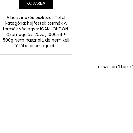
KOSÁRBA
A hajszínezés eszközei. Tétel
kategória: hajfesték termék A
termék védjegye: ICAN LONDON
Csomagolás: 20vol, 1000ml +
500g Nem használt, de nem kell
fóliába csomagolni....
összesen
1
term
L
i
s
t
a
i
r
á
n
y