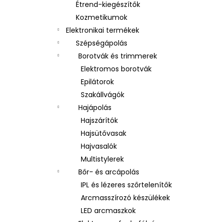
Étrend-kiegészítők
Kozmetikumok
Elektronikai termékek
Szépségápolás
Borotvák és trimmerek
Elektromos borotvák
Epilátorok
Szakállvágók
Hajápolás
Hajszárítók
Hajsütővasak
Hajvasalók
Multistylerek
Bőr- és arcápolás
IPL és lézeres szőrtelenítők
Arcmasszírozó készülékek
LED arcmaszkok