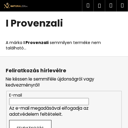
K
Ugrás
Keresés
Kosá
M
Bejelent
a
o
fő
Vissza
Vissza
s
tartalomhoz
I Provenzali
á
M
r
i
A márka
I Provenzali
semmilyen terméke nem
t
található...
k
L
e
á
r
Feliratkozás hírlevélre
b
e
Ne késsen le semmiféle újdonságról vagy
l
s
kedvezményről!
é
?
E-mail
c
Az e-mail megadásával elfogadja az
adatvédelem feltételeit.
KERESÉS