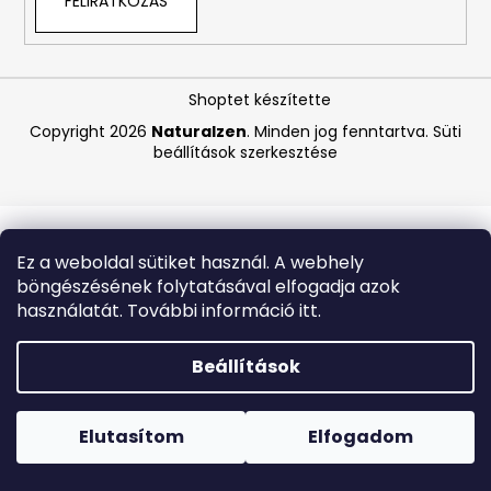
FELIRATKOZÁS
A
j
Shoptet készítette
á
Copyright 2026
Naturalzen
. Minden jog fenntartva.
Süti
n
beállítások szerkesztése
l
j
u
k
Ez a weboldal sütiket használ. A webhely
böngészésének folytatásával elfogadja azok
CARMEX
használatát. További információ itt.
HIDRATÁLÓ
AJAKÁPOLÓ
SPF
Beállítások
30
TRÓPUSI
Forró napokon nem javasoljuk a csomagautomatákba
GYÜMÖLCS
történő kézbesítést. A magas hőmérsékletre érzékeny
4,25
termékek átvételkor nem biztos, hogy optimális állapotban
Elutasítom
Elfogadom
G
lesznek.
340