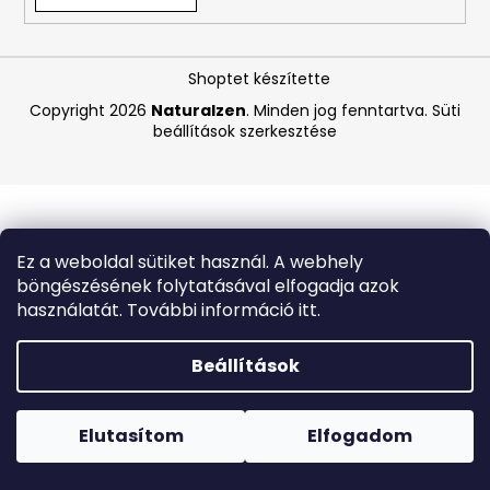
A
Shoptet készítette
j
á
Copyright 2026
Naturalzen
. Minden jog fenntartva.
Süti
beállítások szerkesztése
n
l
j
u
k
Ez a weboldal sütiket használ. A webhely
böngészésének folytatásával elfogadja azok
MASIL
használatát. További információ itt.
3
SALON
HAIR
Beállítások
CMC
INTENZÍV
Forró napokon nem javasoljuk a csomagautomatákba
TÁPLÁLÓ
történő kézbesítést. A magas hőmérsékletre érzékeny
SAMPON
termékek átvételkor nem biztos, hogy optimális állapotban
Elutasítom
Elfogadom
SÉRÜLT
lesznek.
ÉS
TÖRÉKENY