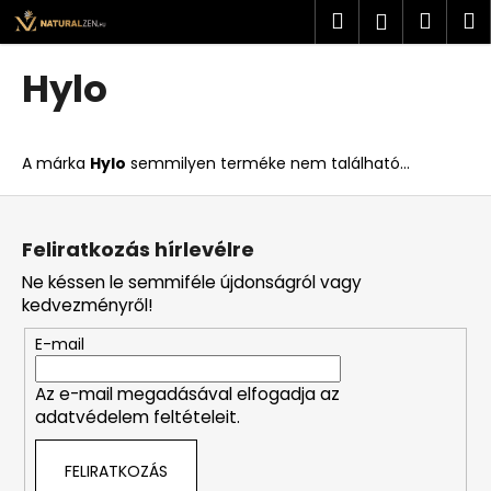
K
Ugrás
Keresés
Kosá
M
Bejelent
a
o
fő
Vissza
Vissza
s
tartalomhoz
Hylo
á
M
r
i
A márka
Hylo
semmilyen terméke nem található...
t
k
L
e
á
Feliratkozás hírlevélre
r
b
Ne késsen le semmiféle újdonságról vagy
e
l
kedvezményről!
s
é
?
E-mail
c
Az e-mail megadásával elfogadja az
adatvédelem feltételeit.
KERESÉS
FELIRATKOZÁS