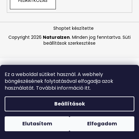
FELIRATKOZÁS
A
j
Shoptet készítette
á
Copyright 2026
Naturalzen
. Minden jog fenntartva.
Süti
n
beállítások szerkesztése
l
j
u
k
Ez a weboldal sütiket használ. A webhely
böngészésének folytatásával elfogadja azok
COCOSOLIS
használatát. További információ itt.
GLOW
SHIMMER
OIL
Beállítások
–
CSILLOGÓ
Forró napokon nem javasoljuk a csomagautomatákba
TESTÁPOLÓ
történő kézbesítést. A magas hőmérsékletre érzékeny
OLAJ,
termékek átvételkor nem biztos, hogy optimális állapotban
Elutasítom
Elfogadom
110
lesznek.
ML
,