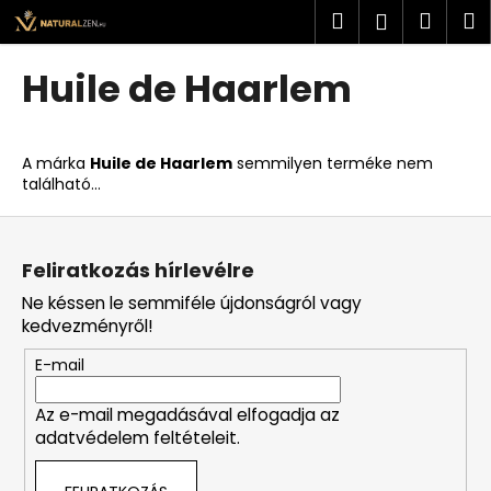
K
Ugrás
Keresés
Kosá
M
Bejelent
a
o
fő
Vissza
Vissza
s
tartalomhoz
Huile de Haarlem
á
M
r
i
A márka
Huile de Haarlem
semmilyen terméke nem
t
található...
k
L
e
á
r
Feliratkozás hírlevélre
b
e
Ne késsen le semmiféle újdonságról vagy
l
s
kedvezményről!
é
?
E-mail
c
Az e-mail megadásával elfogadja az
adatvédelem feltételeit.
KERESÉS